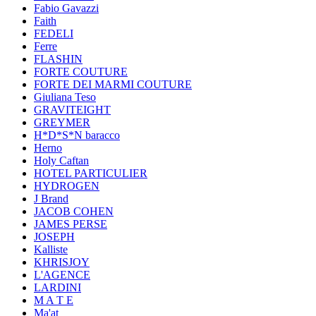
Fabio Gavazzi
Faith
FEDELI
Ferre
FLASHIN
FORTE COUTURE
FORTE DEI MARMI COUTURE
Giuliana Teso
GRAVITEIGHT
GREYMER
H*D*S*N baracco
Herno
Holy Caftan
HOTEL PARTICULIER
HYDROGEN
J Brand
JACOB COHEN
JAMES PERSE
JOSEPH
Kalliste
KHRISJOY
L'AGENCE
LARDINI
M A T E
Ma'at