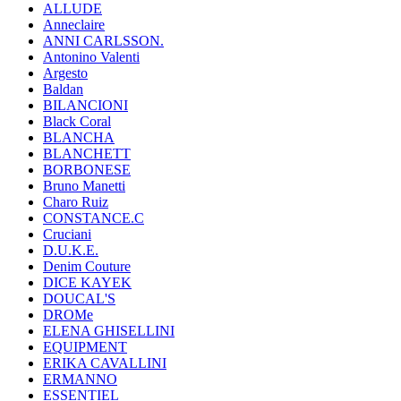
ALLUDE
Anneclaire
ANNI CARLSSON.
Antonino Valenti
Argesto
Baldan
BILANCIONI
Black Coral
BLANCHA
BLANCHETT
BORBONESE
Bruno Manetti
Charo Ruiz
CONSTANCE.C
Cruciani
D.U.K.E.
Denim Couture
DICE KAYEK
DOUCAL'S
DROMe
ELENA GHISELLINI
EQUIPMENT
ERIKA CAVALLINI
ERMANNO
ESSENTIEL