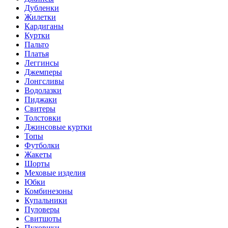
Дубленки
Жилетки
Кардиганы
Куртки
Пальто
Платья
Леггинсы
Джемперы
Лонгсливы
Водолазки
Пиджаки
Свитеры
Толстовки
Джинсовые куртки
Топы
Футболки
Жакеты
Шорты
Меховые изделия
Юбки
Комбинезоны
Купальники
Пуловеры
Свитшоты
Пуховики