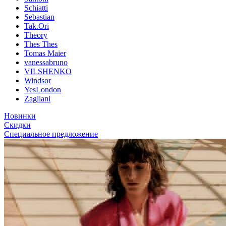
Schiatti
Sebastian
Tak.Ori
Theory
Thes Thes
Tomas Maier
vanessabruno
VILSHENKO
Windsor
YesLondon
Zagliani
Новинки
Скидки
Специальное предложение