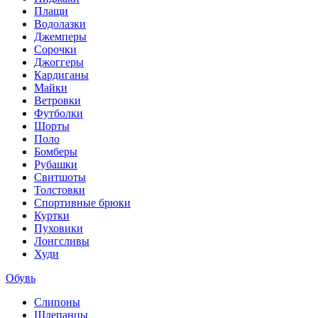
Плащи
Водолазки
Джемперы
Сорочки
Джоггеры
Кардиганы
Майки
Ветровки
Футболки
Шорты
Поло
Бомберы
Рубашки
Свитшоты
Толстовки
Спортивные брюки
Куртки
Пуховики
Лонгсливы
Худи
Обувь
Слипоны
Шлепанцы