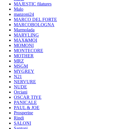
MAJESTIC filatures
Malo
manzoni24
MARCO DEL FORTE
MARCOBOLOGNA
Marmolada
MARYLING
MAX&MOI
MOMONI
MONTECORE
MOTHER
MRZ
MSGM
MYGREY
N21
NERVURE
NUDE
Orciani
OSCAR TIYE
PANICALE
PAUL & JOE
Prosperine
Rindi
SALONI
Santoni