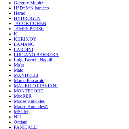
Gregory Munitz
H*D*S*N baracco
Herno
HYDROGEN
JACOB COHEN
JAMES PERSE
K.
KHRISJOY
LAMANO
LARDINI
LUCIANO BARBERA
Luigi Borrelli Napoli
Ma'at
Malo
MANDELLI
Marco Pescarolo
MAURO OTTAVIANI
MONTECORE
MooRER
Moose Knuckles
Moose Knuckles©️
MSGM
N21
Orciani
PANICALE