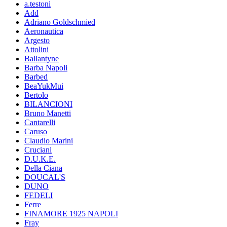
a.testoni
Add
Adriano Goldschmied
Aeronautica
Argesto
Attolini
Ballantyne
Barba Napoli
Barbed
BeaYukMui
Bertolo
BILANCIONI
Bruno Manetti
Cantarelli
Caruso
Claudio Marini
Cruciani
D.U.K.E.
Della Ciana
DOUCAL'S
DUNO
FEDELI
Ferre
FINAMORE 1925 NAPOLI
Fray