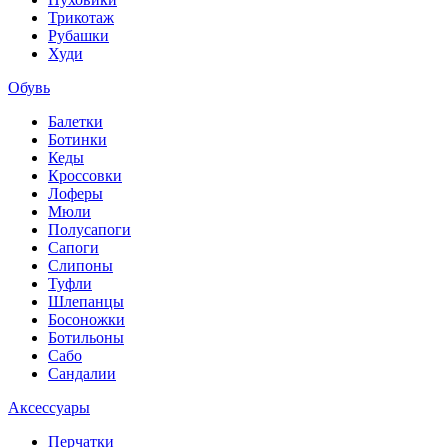
Трикотаж
Рубашки
Худи
Обувь
Балетки
Ботинки
Кеды
Кроссовки
Лоферы
Мюли
Полусапоги
Сапоги
Слипоны
Туфли
Шлепанцы
Босоножки
Ботильоны
Сабо
Сандалии
Аксессуары
Перчатки