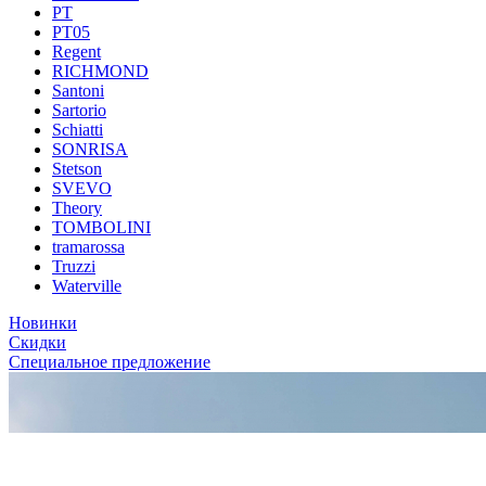
PT
PT05
Regent
RICHMOND
Santoni
Sartorio
Schiatti
SONRISA
Stetson
SVEVO
Theory
TOMBOLINI
tramarossa
Truzzi
Waterville
Новинки
Скидки
Специальное предложение