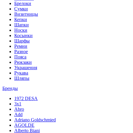
Брелоки
Сумки
Визитницы
Кепки
Шапки
Носки
Косынки
Шарфы
Ремни
Разное
Пояса
Рюкзаки
Украшения
Рукава
Шляпы
Бренды
1972 DESA
3x1
Abro
Add
Adriano Goldschmied
AGOLDE
Alberto Biani