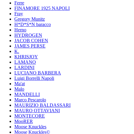
Ferre
FINAMORE 1925 NAPOLI
Fray
Gregory Munitz
H*D*S*N baracco
Herno
HYDROGEN
JACOB COHEN
JAMES PERSE
K.
KHRISJOY
LAMANO
LARDINI
LUCIANO BARBERA
Luigi Borrelli Napoli
Ma'at
Malo
MANDELLI
Marco Pescarolo
MAURIZIO BALDASSARI
MAURO OTTAVIANI
MONTECORE
MooRER
Moose Knuckles
Moose Knuckles©️