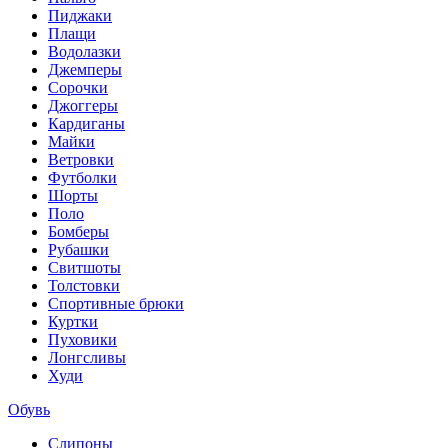
Пиджаки
Плащи
Водолазки
Джемперы
Сорочки
Джоггеры
Кардиганы
Майки
Ветровки
Футболки
Шорты
Поло
Бомберы
Рубашки
Свитшоты
Толстовки
Спортивные брюки
Куртки
Пуховики
Лонгсливы
Худи
Обувь
Слипоны