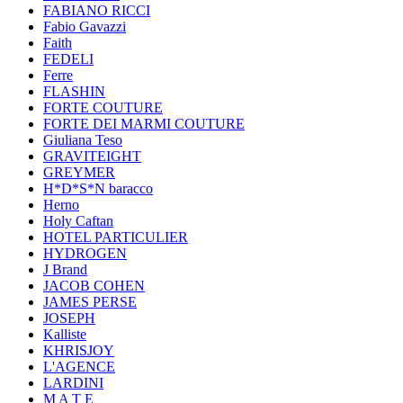
FABIANO RICCI
Fabio Gavazzi
Faith
FEDELI
Ferre
FLASHIN
FORTE COUTURE
FORTE DEI MARMI COUTURE
Giuliana Teso
GRAVITEIGHT
GREYMER
H*D*S*N baracco
Herno
Holy Caftan
HOTEL PARTICULIER
HYDROGEN
J Brand
JACOB COHEN
JAMES PERSE
JOSEPH
Kalliste
KHRISJOY
L'AGENCE
LARDINI
M A T E