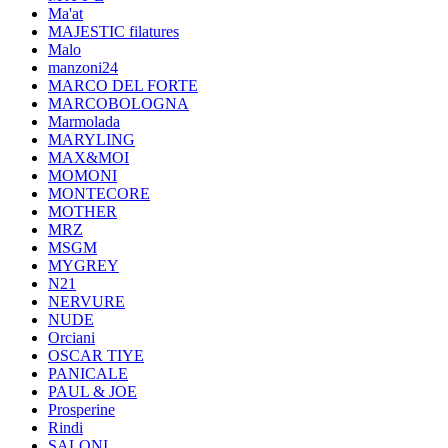
Ma'at
MAJESTIC filatures
Malo
manzoni24
MARCO DEL FORTE
MARCOBOLOGNA
Marmolada
MARYLING
MAX&MOI
MOMONI
MONTECORE
MOTHER
MRZ
MSGM
MYGREY
N21
NERVURE
NUDE
Orciani
OSCAR TIYE
PANICALE
PAUL & JOE
Prosperine
Rindi
SALONI