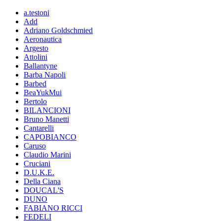
a.testoni
Add
Adriano Goldschmied
Aeronautica
Argesto
Attolini
Ballantyne
Barba Napoli
Barbed
BeaYukMui
Bertolo
BILANCIONI
Bruno Manetti
Cantarelli
CAPOBIANCO
Caruso
Claudio Marini
Cruciani
D.U.K.E.
Della Ciana
DOUCAL'S
DUNO
FABIANO RICCI
FEDELI