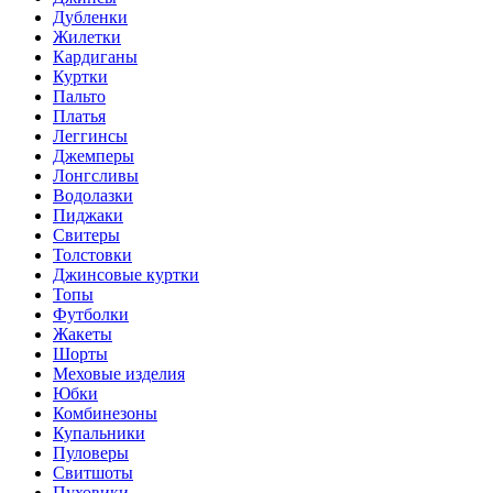
Дубленки
Жилетки
Кардиганы
Куртки
Пальто
Платья
Леггинсы
Джемперы
Лонгсливы
Водолазки
Пиджаки
Свитеры
Толстовки
Джинсовые куртки
Топы
Футболки
Жакеты
Шорты
Меховые изделия
Юбки
Комбинезоны
Купальники
Пуловеры
Свитшоты
Пуховики