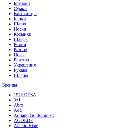
Брелоки
Сумки
Визитницы
Кепки
Шапки
Носки
Косынки
Шарфы
Ремни
Разное
Пояса
Рюкзаки
Украшения
Рукава
Шляпы
Бренды
1972 DESA
3x1
Abro
Add
Adriano Goldschmied
AGOLDE
Alberto Biani