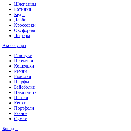
Шлепанцы
Ботинки
Кеды
Дерби
Кроссовки
Оксфорды
Лоферы
Аксессуары
Галстуки
Перчатки
Кошельки
Ремни
Рюкзаки
Шарфы
Бейсболки
Визитницы
Шапки
Кепки
Портфели
Разное
Сумки
Бренды