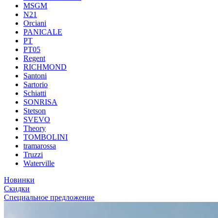
MSGM
N21
Orciani
PANICALE
PT
PT05
Regent
RICHMOND
Santoni
Sartorio
Schiatti
SONRISA
Stetson
SVEVO
Theory
TOMBOLINI
tramarossa
Truzzi
Waterville
Новинки
Скидки
Специальное предложение