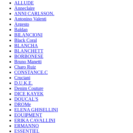
ALLUDE
Anneclaire
ANNI CARLSSON.
Antonino Valenti
Argesto
Baldan
BILANCIONI
Black Coral
BLANCHA
BLANCHETT
BORBONESE
Bruno Manetti
Charo Ruiz
CONSTANCE.C
Cruciani
D.U.K.E.
Denim Couture
DICE KAYEK
DOUCAL'S
DROMe
ELENA GHISELLINI
EQUIPMENT
ERIKA CAVALLINI
ERMANNO
ESSENTIEL