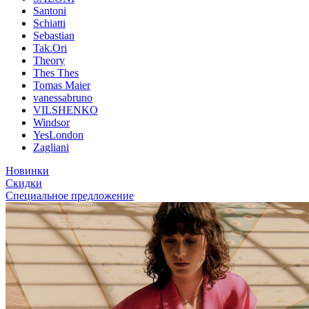
Santoni
Schiatti
Sebastian
Tak.Ori
Theory
Thes Thes
Tomas Maier
vanessabruno
VILSHENKO
Windsor
YesLondon
Zagliani
Новинки
Скидки
Специальное предложение