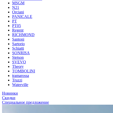
MSGM
N21
Orciani
PANICALE
PT
PT05
Regent
RICHMOND
Santoni
Sartorio
Schiatti
SONRISA
Stetson
SVEVO
Theory
TOMBOLINI
tramarossa
Truzzi
Waterville
Новинки
Скидки
Специальное предложение