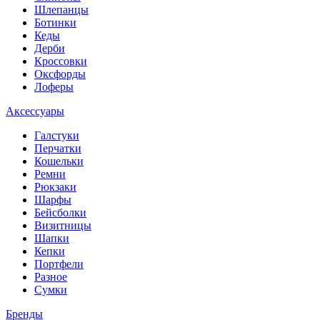
Шлепанцы
Ботинки
Кеды
Дерби
Кроссовки
Оксфорды
Лоферы
Аксессуары
Галстуки
Перчатки
Кошельки
Ремни
Рюкзаки
Шарфы
Бейсболки
Визитницы
Шапки
Кепки
Портфели
Разное
Сумки
Бренды