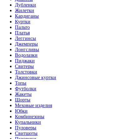
Дубленки
Жилетки
Кардиганы
Куртки
Пальто
Платья
Леггинсы
Джемперы
Лонгсливы
Водолазки
Пиджаки
Свитеры
Толстовки
Джинсовые куртки
Топы
Футболки
Жакеты
Шорты
Меховые изделия
Юбки
Комбинезоны
Купальники
Пуловеры
Свитшоты
Пуховики