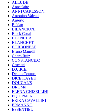
ALLUDE
Anneclaire
ANNI CARLSSON.
Antonino Valenti
Argesto
Baldan
BILANCIONI
Black Coral
BLANCHA
BLANCHETT
BORBONESE
Bruno Manetti
Charo Ruiz
CONSTANCE.C
Cruciani
D.U.K.E.
Denim Couture
DICE KAYEK
DOUCAL'S
DROMe
ELENA GHISELLINI
EQUIPMENT
ERIKA CAVALLINI
ERMANNO
ESSENTIEL