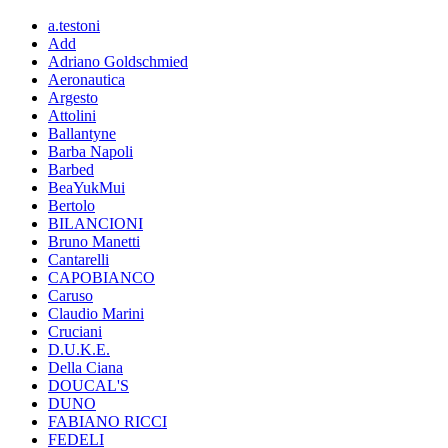
a.testoni
Add
Adriano Goldschmied
Aeronautica
Argesto
Attolini
Ballantyne
Barba Napoli
Barbed
BeaYukMui
Bertolo
BILANCIONI
Bruno Manetti
Cantarelli
CAPOBIANCO
Caruso
Claudio Marini
Cruciani
D.U.K.E.
Della Ciana
DOUCAL'S
DUNO
FABIANO RICCI
FEDELI