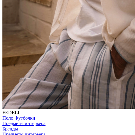
FEDELI
Поло
Футболки
Предметы интерьера
Бренды
Предметы интерьера