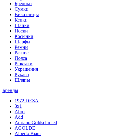
Брелоки
Сумки
Визитницы
Кепки
Шапки
Носки
Косынки
Шарфы
Ремни
Разное
Пояса
Рюкзаки
Украшения
Рукава
Шляпы
Бренды
1972 DESA
3x1
Abro
Add
Adriano Goldschmied
AGOLDE
Alberto Biani