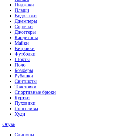
Пиджаки
Плащи
Водолазки
Джемперы
Сорочки
Джоггеры
Кардиганы
Майки
Ветровки
Футболки
Шорты
Поло
Бомберы
Рубашки
Свитшоты
Толстовки
Спортивные брюки
Куртки
Пуховики
Лонгсливы
Худи
Обувь
Слипоны