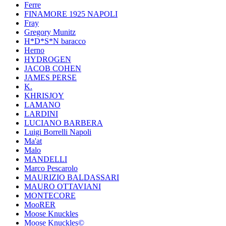
Ferre
FINAMORE 1925 NAPOLI
Fray
Gregory Munitz
H*D*S*N baracco
Herno
HYDROGEN
JACOB COHEN
JAMES PERSE
K.
KHRISJOY
LAMANO
LARDINI
LUCIANO BARBERA
Luigi Borrelli Napoli
Ma'at
Malo
MANDELLI
Marco Pescarolo
MAURIZIO BALDASSARI
MAURO OTTAVIANI
MONTECORE
MooRER
Moose Knuckles
Moose Knuckles©️