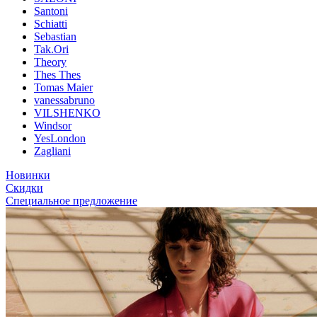
Santoni
Schiatti
Sebastian
Tak.Ori
Theory
Thes Thes
Tomas Maier
vanessabruno
VILSHENKO
Windsor
YesLondon
Zagliani
Новинки
Скидки
Специальное предложение