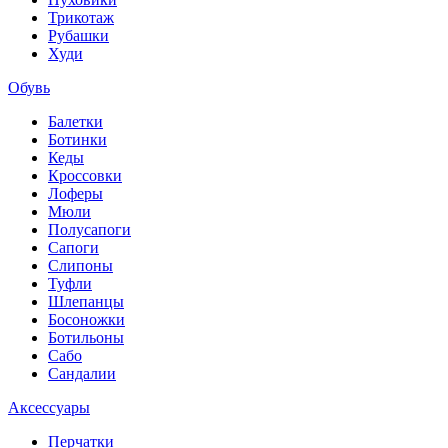
Трикотаж
Рубашки
Худи
Обувь
Балетки
Ботинки
Кеды
Кроссовки
Лоферы
Мюли
Полусапоги
Сапоги
Слипоны
Туфли
Шлепанцы
Босоножки
Ботильоны
Сабо
Сандалии
Аксессуары
Перчатки