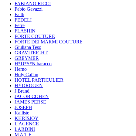
FABIANO RICCI
Fabio Gavazzi
Faith
FEDELI
Ferre
FLASHIN
FORTE COUTURE
FORTE DEI MARMI COUTURE
Giuliana Teso
GRAVITEIGHT
GREYMER
H*D*S*N baracco
Herno
Holy Caftan
HOTEL PARTICULIER
HYDROGEN
J Brand
JACOB COHEN
JAMES PERSE
JOSEPH
Kalliste
KHRISJOY
L'AGENCE
LARDINI
M A T E