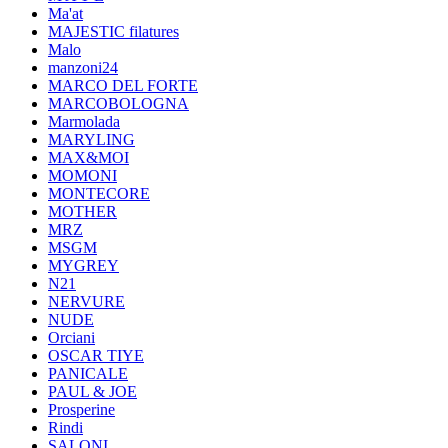
Ma'at
MAJESTIC filatures
Malo
manzoni24
MARCO DEL FORTE
MARCOBOLOGNA
Marmolada
MARYLING
MAX&MOI
MOMONI
MONTECORE
MOTHER
MRZ
MSGM
MYGREY
N21
NERVURE
NUDE
Orciani
OSCAR TIYE
PANICALE
PAUL & JOE
Prosperine
Rindi
SALONI