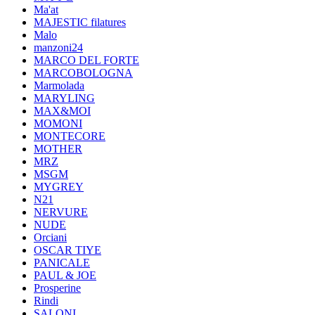
Ma'at
MAJESTIC filatures
Malo
manzoni24
MARCO DEL FORTE
MARCOBOLOGNA
Marmolada
MARYLING
MAX&MOI
MOMONI
MONTECORE
MOTHER
MRZ
MSGM
MYGREY
N21
NERVURE
NUDE
Orciani
OSCAR TIYE
PANICALE
PAUL & JOE
Prosperine
Rindi
SALONI