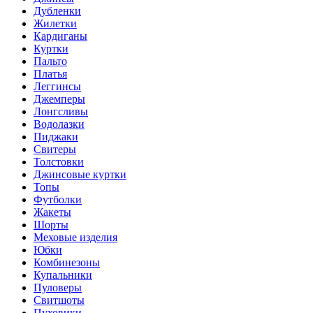
Дубленки
Жилетки
Кардиганы
Куртки
Пальто
Платья
Леггинсы
Джемперы
Лонгсливы
Водолазки
Пиджаки
Свитеры
Толстовки
Джинсовые куртки
Топы
Футболки
Жакеты
Шорты
Меховые изделия
Юбки
Комбинезоны
Купальники
Пуловеры
Свитшоты
Пуховики