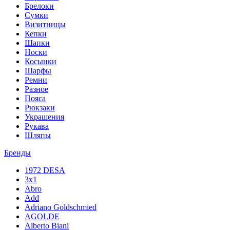
Брелоки
Сумки
Визитницы
Кепки
Шапки
Носки
Косынки
Шарфы
Ремни
Разное
Пояса
Рюкзаки
Украшения
Рукава
Шляпы
Бренды
1972 DESA
3x1
Abro
Add
Adriano Goldschmied
AGOLDE
Alberto Biani