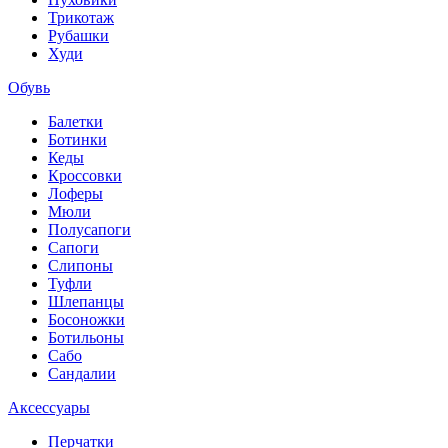
Трикотаж
Рубашки
Худи
Обувь
Балетки
Ботинки
Кеды
Кроссовки
Лоферы
Мюли
Полусапоги
Сапоги
Слипоны
Туфли
Шлепанцы
Босоножки
Ботильоны
Сабо
Сандалии
Аксессуары
Перчатки