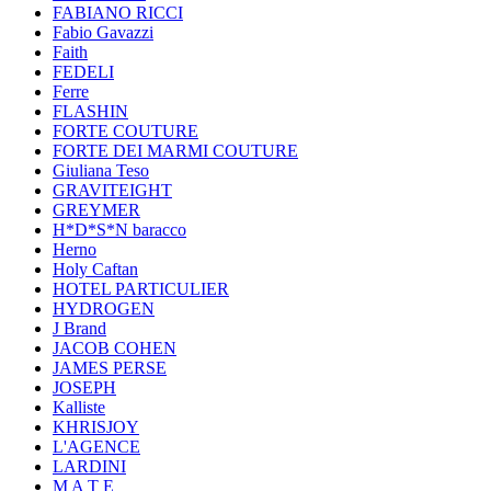
FABIANO RICCI
Fabio Gavazzi
Faith
FEDELI
Ferre
FLASHIN
FORTE COUTURE
FORTE DEI MARMI COUTURE
Giuliana Teso
GRAVITEIGHT
GREYMER
H*D*S*N baracco
Herno
Holy Caftan
HOTEL PARTICULIER
HYDROGEN
J Brand
JACOB COHEN
JAMES PERSE
JOSEPH
Kalliste
KHRISJOY
L'AGENCE
LARDINI
M A T E