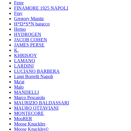
Ferre
FINAMORE 1925 NAPOLI
Fray
Gregory Munitz
H*D*S*N baracco
Herno
HYDROGEN
JACOB COHEN
JAMES PERSE
K.
KHRISJOY
LAMANO
LARDINI
LUCIANO BARBERA
Luigi Borrelli Napoli
Ma'at
Malo
MANDELLI
Marco Pescarolo
MAURIZIO BALDASSARI
MAURO OTTAVIANI
MONTECORE
MooRER
Moose Knuckles
Moose Knuckles©️