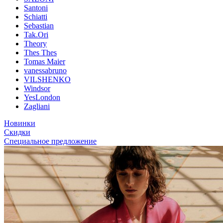
Santoni
Schiatti
Sebastian
Tak.Ori
Theory
Thes Thes
Tomas Maier
vanessabruno
VILSHENKO
Windsor
YesLondon
Zagliani
Новинки
Скидки
Специальное предложение