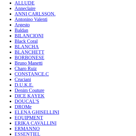
ALLUDE
Anneclaire
ANNI CARLSSON.
Antonino Valenti
Argesto
Baldan
BILANCIONI
Black Coral
BLANCHA
BLANCHETT
BORBONESE
Bruno Manetti
Charo Ruiz
CONSTANCE.C
Cruciani
D.U.K.E.
Denim Couture
DICE KAYEK
DOUCAL'S
DROMe
ELENA GHISELLINI
EQUIPMENT
ERIKA CAVALLINI
ERMANNO
ESSENTIEL