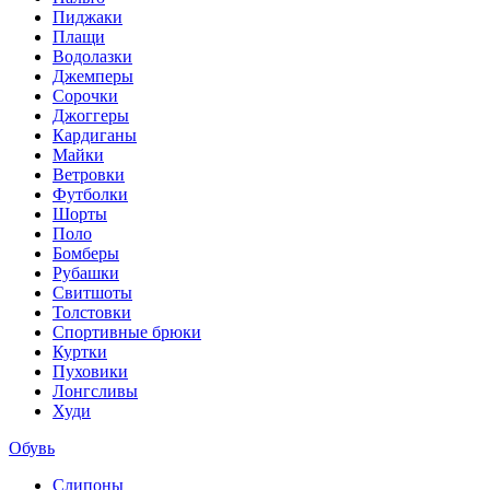
Пиджаки
Плащи
Водолазки
Джемперы
Сорочки
Джоггеры
Кардиганы
Майки
Ветровки
Футболки
Шорты
Поло
Бомберы
Рубашки
Свитшоты
Толстовки
Спортивные брюки
Куртки
Пуховики
Лонгсливы
Худи
Обувь
Слипоны