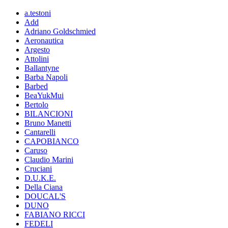
a.testoni
Add
Adriano Goldschmied
Aeronautica
Argesto
Attolini
Ballantyne
Barba Napoli
Barbed
BeaYukMui
Bertolo
BILANCIONI
Bruno Manetti
Cantarelli
CAPOBIANCO
Caruso
Claudio Marini
Cruciani
D.U.K.E.
Della Ciana
DOUCAL'S
DUNO
FABIANO RICCI
FEDELI