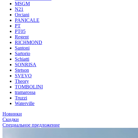
MSGM
N21
Orciani
PANICALE
PT
PT05
Regent
RICHMOND
Santoni
Sartorio
Schiatti
SONRISA
Stetson
SVEVO
Theory
TOMBOLINI
tramarossa
Truzzi
Waterville
Новинки
Скидки
Специальное предложение