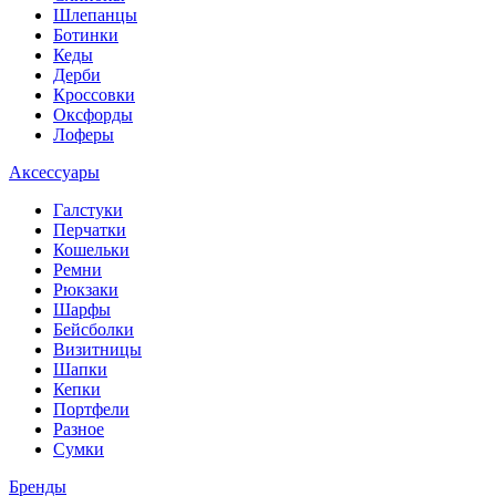
Шлепанцы
Ботинки
Кеды
Дерби
Кроссовки
Оксфорды
Лоферы
Аксессуары
Галстуки
Перчатки
Кошельки
Ремни
Рюкзаки
Шарфы
Бейсболки
Визитницы
Шапки
Кепки
Портфели
Разное
Сумки
Бренды