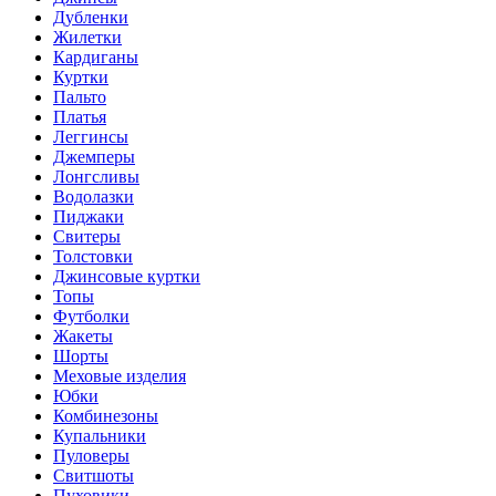
Дубленки
Жилетки
Кардиганы
Куртки
Пальто
Платья
Леггинсы
Джемперы
Лонгсливы
Водолазки
Пиджаки
Свитеры
Толстовки
Джинсовые куртки
Топы
Футболки
Жакеты
Шорты
Меховые изделия
Юбки
Комбинезоны
Купальники
Пуловеры
Свитшоты
Пуховики