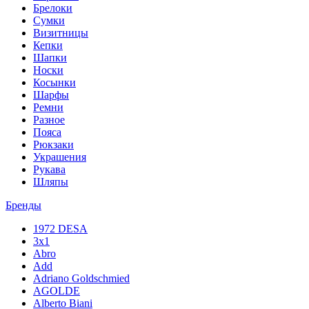
Брелоки
Сумки
Визитницы
Кепки
Шапки
Носки
Косынки
Шарфы
Ремни
Разное
Пояса
Рюкзаки
Украшения
Рукава
Шляпы
Бренды
1972 DESA
3x1
Abro
Add
Adriano Goldschmied
AGOLDE
Alberto Biani