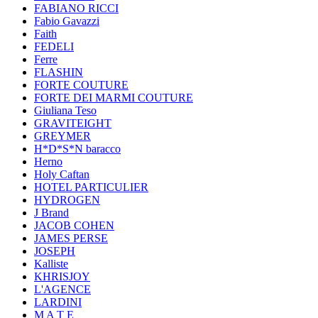
FABIANO RICCI
Fabio Gavazzi
Faith
FEDELI
Ferre
FLASHIN
FORTE COUTURE
FORTE DEI MARMI COUTURE
Giuliana Teso
GRAVITEIGHT
GREYMER
H*D*S*N baracco
Herno
Holy Caftan
HOTEL PARTICULIER
HYDROGEN
J Brand
JACOB COHEN
JAMES PERSE
JOSEPH
Kalliste
KHRISJOY
L'AGENCE
LARDINI
M A T E