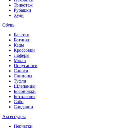
Трикотаж
Рубашки
Худи
Обувь
Балетки
Ботинки
Кеды
Кроссовки
Лоферы
Мюли
Полусапоги
Сапоги
Слипоны
Туфли
Шлепанцы
Босоножки
Ботильоны
Сабо
Сандалии
Аксессуары
Перчатки