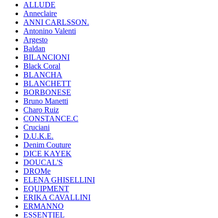
ALLUDE
Anneclaire
ANNI CARLSSON.
Antonino Valenti
Argesto
Baldan
BILANCIONI
Black Coral
BLANCHA
BLANCHETT
BORBONESE
Bruno Manetti
Charo Ruiz
CONSTANCE.C
Cruciani
D.U.K.E.
Denim Couture
DICE KAYEK
DOUCAL'S
DROMe
ELENA GHISELLINI
EQUIPMENT
ERIKA CAVALLINI
ERMANNO
ESSENTIEL