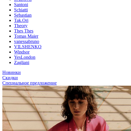
Santoni
Schiatti
Sebastian
Tak.Ori
Theory
Thes Thes
Tomas Maier
vanessabruno
VILSHENKO
Windsor
YesLondon
Zagliani
Новинки
Скидки
Специальное предложение