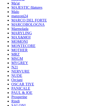
Ma'at
MAJESTIC filatures
Malo
manzoni24
MARCO DEL FORTE
MARCOBOLOGNA
Marmolada
MARYLING
MAX&MOI
MOMONI
MONTECORE
MOTHER
MRZ
MSGM
MYGREY
N21
NERVURE
NUDE
Orciani
OSCAR TIYE
PANICALE
PAUL & JOE
Prosperine
Rindi
SALONI