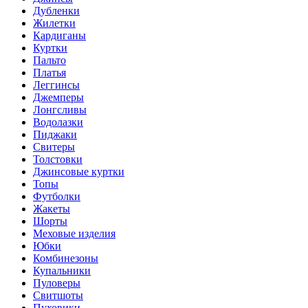
Дубленки
Жилетки
Кардиганы
Куртки
Пальто
Платья
Леггинсы
Джемперы
Лонгсливы
Водолазки
Пиджаки
Свитеры
Толстовки
Джинсовые куртки
Топы
Футболки
Жакеты
Шорты
Меховые изделия
Юбки
Комбинезоны
Купальники
Пуловеры
Свитшоты
Пуховики