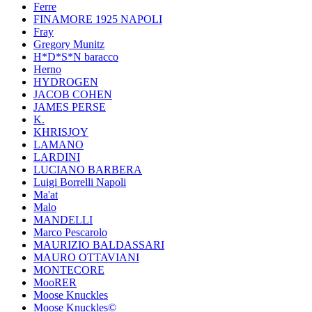
Ferre
FINAMORE 1925 NAPOLI
Fray
Gregory Munitz
H*D*S*N baracco
Herno
HYDROGEN
JACOB COHEN
JAMES PERSE
K.
KHRISJOY
LAMANO
LARDINI
LUCIANO BARBERA
Luigi Borrelli Napoli
Ma'at
Malo
MANDELLI
Marco Pescarolo
MAURIZIO BALDASSARI
MAURO OTTAVIANI
MONTECORE
MooRER
Moose Knuckles
Moose Knuckles©️