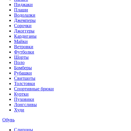
Пиджаки
Плащи
Водолазки
Джемперы
Сорочки
Джоггеры
Кардиганы
Майки
Ветровки
Футболки
Шорты
Поло
Бомберы
Рубашки
Свитшоты
Толстовки
Спортивные брюки
Куртки
Пуховики
Лонгсливы
Худи
Обувь
Слипоны