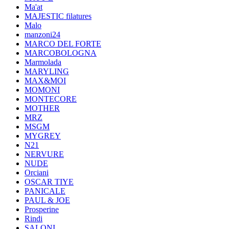
Ma'at
MAJESTIC filatures
Malo
manzoni24
MARCO DEL FORTE
MARCOBOLOGNA
Marmolada
MARYLING
MAX&MOI
MOMONI
MONTECORE
MOTHER
MRZ
MSGM
MYGREY
N21
NERVURE
NUDE
Orciani
OSCAR TIYE
PANICALE
PAUL & JOE
Prosperine
Rindi
SALONI