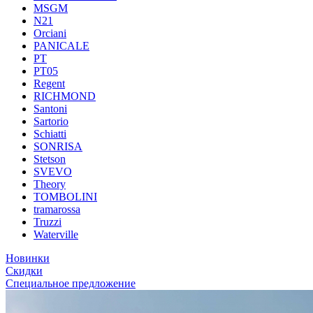
MSGM
N21
Orciani
PANICALE
PT
PT05
Regent
RICHMOND
Santoni
Sartorio
Schiatti
SONRISA
Stetson
SVEVO
Theory
TOMBOLINI
tramarossa
Truzzi
Waterville
Новинки
Скидки
Специальное предложение