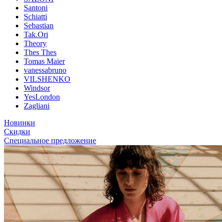
Santoni
Schiatti
Sebastian
Tak.Ori
Theory
Thes Thes
Tomas Maier
vanessabruno
VILSHENKO
Windsor
YesLondon
Zagliani
Новинки
Скидки
Специальное предложение