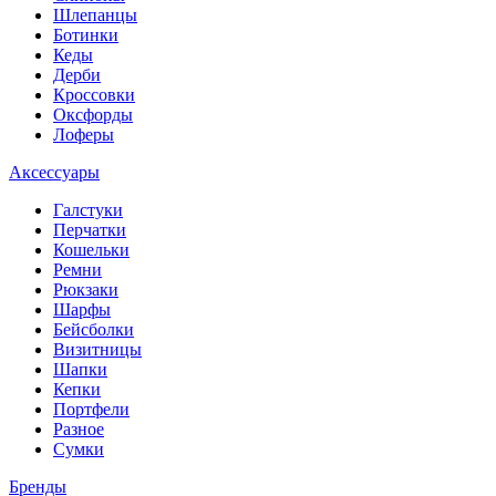
Шлепанцы
Ботинки
Кеды
Дерби
Кроссовки
Оксфорды
Лоферы
Аксессуары
Галстуки
Перчатки
Кошельки
Ремни
Рюкзаки
Шарфы
Бейсболки
Визитницы
Шапки
Кепки
Портфели
Разное
Сумки
Бренды