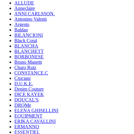
ALLUDE
Anneclaire
ANNI CARLSSON.
Antonino Valenti
Argesto
Baldan
BILANCIONI
Black Coral
BLANCHA
BLANCHETT
BORBONESE
Bruno Manetti
Charo Ruiz
CONSTANCE.C
Cruciani
D.U.K.E.
Denim Couture
DICE KAYEK
DOUCAL'S
DROMe
ELENA GHISELLINI
EQUIPMENT
ERIKA CAVALLINI
ERMANNO
ESSENTIEL