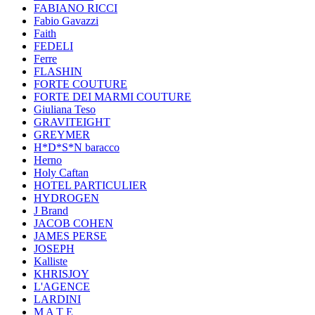
FABIANO RICCI
Fabio Gavazzi
Faith
FEDELI
Ferre
FLASHIN
FORTE COUTURE
FORTE DEI MARMI COUTURE
Giuliana Teso
GRAVITEIGHT
GREYMER
H*D*S*N baracco
Herno
Holy Caftan
HOTEL PARTICULIER
HYDROGEN
J Brand
JACOB COHEN
JAMES PERSE
JOSEPH
Kalliste
KHRISJOY
L'AGENCE
LARDINI
M A T E