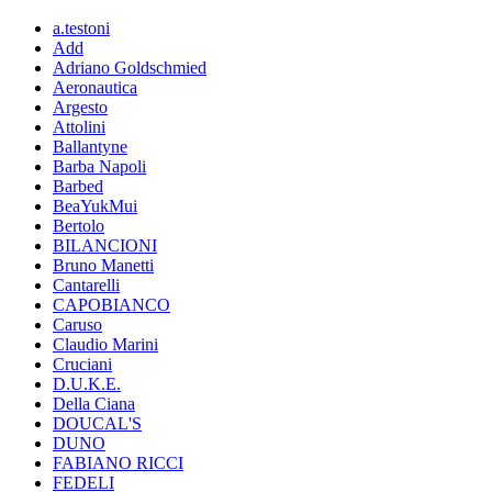
a.testoni
Add
Adriano Goldschmied
Aeronautica
Argesto
Attolini
Ballantyne
Barba Napoli
Barbed
BeaYukMui
Bertolo
BILANCIONI
Bruno Manetti
Cantarelli
CAPOBIANCO
Caruso
Claudio Marini
Cruciani
D.U.K.E.
Della Ciana
DOUCAL'S
DUNO
FABIANO RICCI
FEDELI