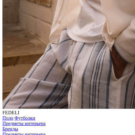
FEDELI
Поло
Футболки
Предметы интерьера
Бренды
Предметы интерьера