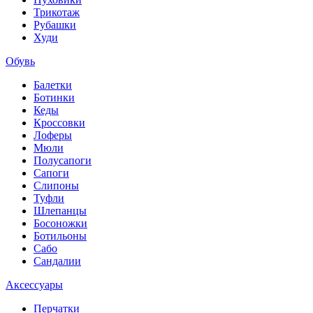
Трикотаж
Рубашки
Худи
Обувь
Балетки
Ботинки
Кеды
Кроссовки
Лоферы
Мюли
Полусапоги
Сапоги
Слипоны
Туфли
Шлепанцы
Босоножки
Ботильоны
Сабо
Сандалии
Аксессуары
Перчатки