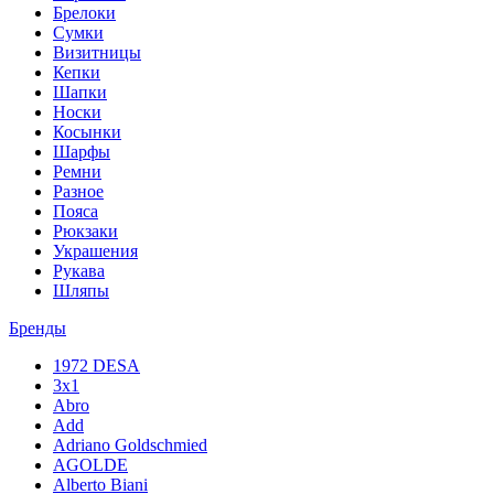
Брелоки
Сумки
Визитницы
Кепки
Шапки
Носки
Косынки
Шарфы
Ремни
Разное
Пояса
Рюкзаки
Украшения
Рукава
Шляпы
Бренды
1972 DESA
3x1
Abro
Add
Adriano Goldschmied
AGOLDE
Alberto Biani