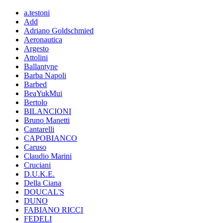
a.testoni
Add
Adriano Goldschmied
Aeronautica
Argesto
Attolini
Ballantyne
Barba Napoli
Barbed
BeaYukMui
Bertolo
BILANCIONI
Bruno Manetti
Cantarelli
CAPOBIANCO
Caruso
Claudio Marini
Cruciani
D.U.K.E.
Della Ciana
DOUCAL'S
DUNO
FABIANO RICCI
FEDELI