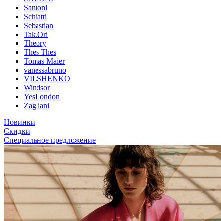
Santoni
Schiatti
Sebastian
Tak.Ori
Theory
Thes Thes
Tomas Maier
vanessabruno
VILSHENKO
Windsor
YesLondon
Zagliani
Новинки
Скидки
Специальное предложение