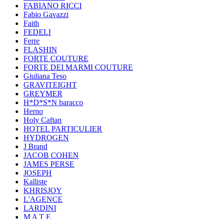
FABIANO RICCI
Fabio Gavazzi
Faith
FEDELI
Ferre
FLASHIN
FORTE COUTURE
FORTE DEI MARMI COUTURE
Giuliana Teso
GRAVITEIGHT
GREYMER
H*D*S*N baracco
Herno
Holy Caftan
HOTEL PARTICULIER
HYDROGEN
J Brand
JACOB COHEN
JAMES PERSE
JOSEPH
Kalliste
KHRISJOY
L'AGENCE
LARDINI
M A T E