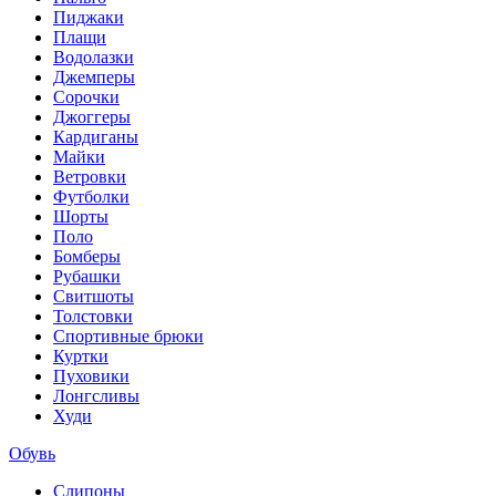
Пиджаки
Плащи
Водолазки
Джемперы
Сорочки
Джоггеры
Кардиганы
Майки
Ветровки
Футболки
Шорты
Поло
Бомберы
Рубашки
Свитшоты
Толстовки
Спортивные брюки
Куртки
Пуховики
Лонгсливы
Худи
Обувь
Слипоны