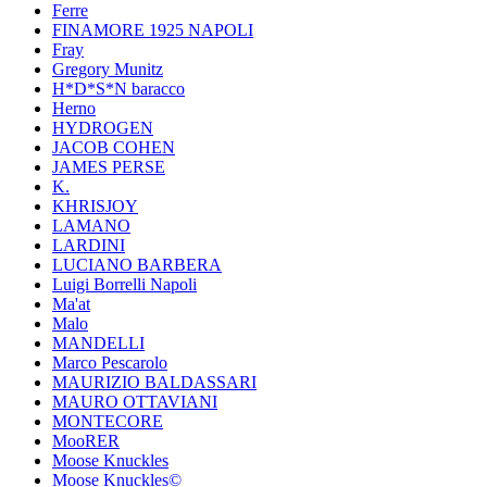
Ferre
FINAMORE 1925 NAPOLI
Fray
Gregory Munitz
H*D*S*N baracco
Herno
HYDROGEN
JACOB COHEN
JAMES PERSE
K.
KHRISJOY
LAMANO
LARDINI
LUCIANO BARBERA
Luigi Borrelli Napoli
Ma'at
Malo
MANDELLI
Marco Pescarolo
MAURIZIO BALDASSARI
MAURO OTTAVIANI
MONTECORE
MooRER
Moose Knuckles
Moose Knuckles©️