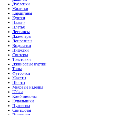
Дубленки
Жилетки
Кардиганы
Куртки
Пальто
Платья
Леггинсы
Джемперы
Лонгсливы
Водолазки
Пиджаки
Свитеры
Толстовки
Джинсовые куртки
Топы
Футболки
Жакеты
Шорты
Меховые изделия
Юбки
Комбинезоны
Купальники
Пуловеры
Свитшоты
Пуховики