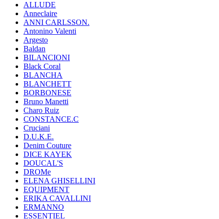
ALLUDE
Anneclaire
ANNI CARLSSON.
Antonino Valenti
Argesto
Baldan
BILANCIONI
Black Coral
BLANCHA
BLANCHETT
BORBONESE
Bruno Manetti
Charo Ruiz
CONSTANCE.C
Cruciani
D.U.K.E.
Denim Couture
DICE KAYEK
DOUCAL'S
DROMe
ELENA GHISELLINI
EQUIPMENT
ERIKA CAVALLINI
ERMANNO
ESSENTIEL