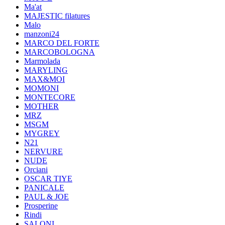
Ma'at
MAJESTIC filatures
Malo
manzoni24
MARCO DEL FORTE
MARCOBOLOGNA
Marmolada
MARYLING
MAX&MOI
MOMONI
MONTECORE
MOTHER
MRZ
MSGM
MYGREY
N21
NERVURE
NUDE
Orciani
OSCAR TIYE
PANICALE
PAUL & JOE
Prosperine
Rindi
SALONI