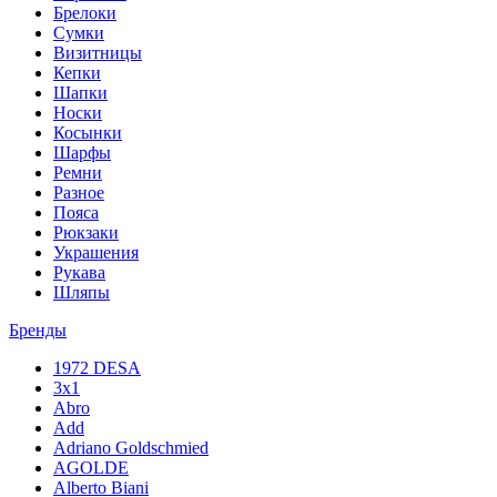
Брелоки
Сумки
Визитницы
Кепки
Шапки
Носки
Косынки
Шарфы
Ремни
Разное
Пояса
Рюкзаки
Украшения
Рукава
Шляпы
Бренды
1972 DESA
3x1
Abro
Add
Adriano Goldschmied
AGOLDE
Alberto Biani