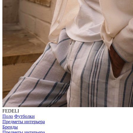
FEDELI
Поло
Футболки
Предметы интерьера
Бренды
Предметы интерьера