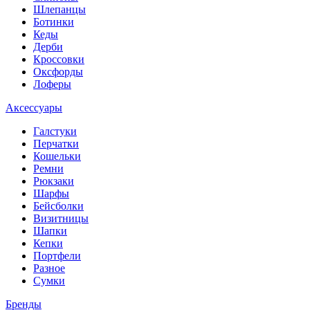
Шлепанцы
Ботинки
Кеды
Дерби
Кроссовки
Оксфорды
Лоферы
Аксессуары
Галстуки
Перчатки
Кошельки
Ремни
Рюкзаки
Шарфы
Бейсболки
Визитницы
Шапки
Кепки
Портфели
Разное
Сумки
Бренды