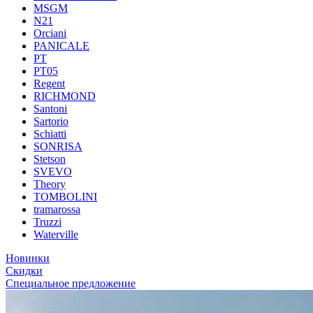
MSGM
N21
Orciani
PANICALE
PT
PT05
Regent
RICHMOND
Santoni
Sartorio
Schiatti
SONRISA
Stetson
SVEVO
Theory
TOMBOLINI
tramarossa
Truzzi
Waterville
Новинки
Скидки
Специальное предложение