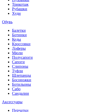
Трикотаж
Рубашки
Худи
Обувь
Балетки
Ботинки
Кеды
Кроссовки
Лоферы
Мюли
Полусапоги
Сапоги
Слипоны
Туфли
Шлепанцы
Босоножки
Ботильоны
Сабо
Сандалии
Аксессуары
Перчатки