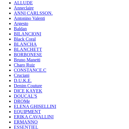
ALLUDE
Anneclaire
ANNI CARLSSON.
Antonino Valenti
Argesto
Baldan
BILANCIONI
Black Coral
BLANCHA
BLANCHETT
BORBONESE
Bruno Manetti
Charo Ruiz
CONSTANCE.C
Cruciani
D.U.K.E.
Denim Couture
DICE KAYEK
DOUCAL'S
DROMe
ELENA GHISELLINI
EQUIPMENT
ERIKA CAVALLINI
ERMANNO
ESSENTIEL