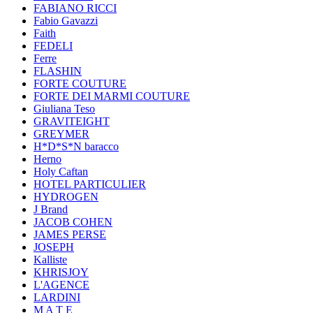
FABIANO RICCI
Fabio Gavazzi
Faith
FEDELI
Ferre
FLASHIN
FORTE COUTURE
FORTE DEI MARMI COUTURE
Giuliana Teso
GRAVITEIGHT
GREYMER
H*D*S*N baracco
Herno
Holy Caftan
HOTEL PARTICULIER
HYDROGEN
J Brand
JACOB COHEN
JAMES PERSE
JOSEPH
Kalliste
KHRISJOY
L'AGENCE
LARDINI
M A T E