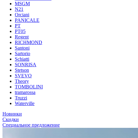
MSGM
N21
Orciani
PANICALE
PT
PT05
Regent
RICHMOND
Santoni
Sartorio
Schiatti
SONRISA
Stetson
SVEVO
Theory
TOMBOLINI
tramarossa
Truzzi
Waterville
Новинки
Скидки
Специальное предложение