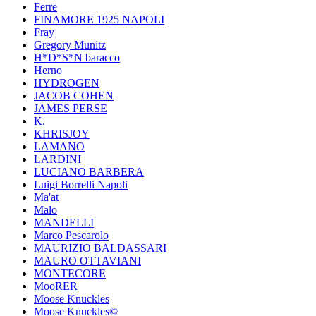
Ferre
FINAMORE 1925 NAPOLI
Fray
Gregory Munitz
H*D*S*N baracco
Herno
HYDROGEN
JACOB COHEN
JAMES PERSE
K.
KHRISJOY
LAMANO
LARDINI
LUCIANO BARBERA
Luigi Borrelli Napoli
Ma'at
Malo
MANDELLI
Marco Pescarolo
MAURIZIO BALDASSARI
MAURO OTTAVIANI
MONTECORE
MooRER
Moose Knuckles
Moose Knuckles©️