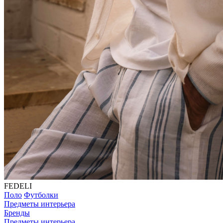
FEDELI
Поло
Футболки
Предметы интерьера
Бренды
Предметы интерьера