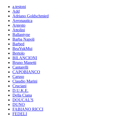
a.testoni
Add
Adriano Goldschmied
Aeronautica
Argesto
Attolini
Ballantyne
Barba Napoli
Barbed
BeaYukMui
Bertolo
BILANCIONI
Bruno Manetti
Cantarelli
CAPOBIANCO
Caruso
Claudio Marini
Cruciani
D.U.K.E.
Della Ciana
DOUCAL'S
DUNO
FABIANO RICCI
FEDELI