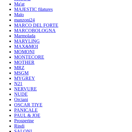
Ma'at
MAJESTIC filatures
Malo
manzoni24
MARCO DEL FORTE
MARCOBOLOGNA
Marmolada
MARYLING
MAX&MOI
MOMONI
MONTECORE
MOTHER
MRZ
MSGM
MYGREY
N21
NERVURE
NUDE
Orciani
OSCAR TIYE
PANICALE
PAUL & JOE
Prosperine
Rindi
SALONI