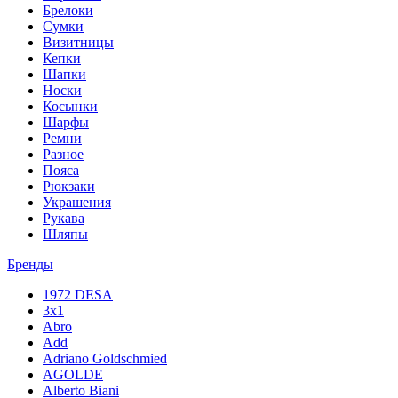
Брелоки
Сумки
Визитницы
Кепки
Шапки
Носки
Косынки
Шарфы
Ремни
Разное
Пояса
Рюкзаки
Украшения
Рукава
Шляпы
Бренды
1972 DESA
3x1
Abro
Add
Adriano Goldschmied
AGOLDE
Alberto Biani