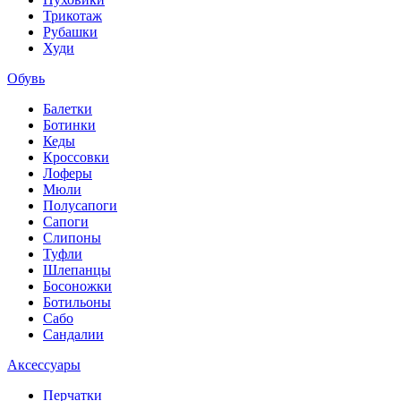
Трикотаж
Рубашки
Худи
Обувь
Балетки
Ботинки
Кеды
Кроссовки
Лоферы
Мюли
Полусапоги
Сапоги
Слипоны
Туфли
Шлепанцы
Босоножки
Ботильоны
Сабо
Сандалии
Аксессуары
Перчатки