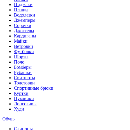
Пиджаки
Плащи
Водолазки
Джемперы
Сорочки
Джоггеры
Кардиганы
Майки
Ветровки
Футболки
Шорты
Поло
Бомберы
Рубашки
Свитшоты
Толстовки
Спортивные брюки
Куртки
Пуховики
Лонгсливы
Худи
Обувь
Слипоны