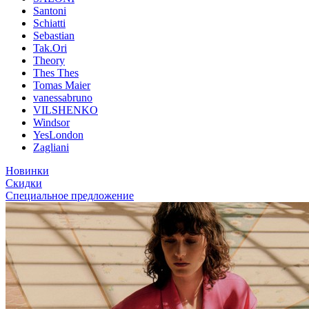
Santoni
Schiatti
Sebastian
Tak.Ori
Theory
Thes Thes
Tomas Maier
vanessabruno
VILSHENKO
Windsor
YesLondon
Zagliani
Новинки
Скидки
Специальное предложение