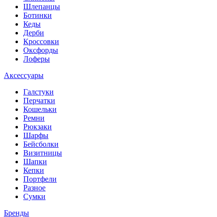
Шлепанцы
Ботинки
Кеды
Дерби
Кроссовки
Оксфорды
Лоферы
Аксессуары
Галстуки
Перчатки
Кошельки
Ремни
Рюкзаки
Шарфы
Бейсболки
Визитницы
Шапки
Кепки
Портфели
Разное
Сумки
Бренды