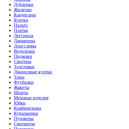
Дубленки
Жилетки
Кардиганы
Куртки
Пальто
Платья
Леггинсы
Джемперы
Лонгсливы
Водолазки
Пиджаки
Свитеры
Толстовки
Джинсовые куртки
Топы
Футболки
Жакеты
Шорты
Меховые изделия
Юбки
Комбинезоны
Купальники
Пуловеры
Свитшоты
Пуховики