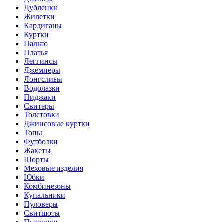
Дубленки
Жилетки
Кардиганы
Куртки
Пальто
Платья
Леггинсы
Джемперы
Лонгсливы
Водолазки
Пиджаки
Свитеры
Толстовки
Джинсовые куртки
Топы
Футболки
Жакеты
Шорты
Меховые изделия
Юбки
Комбинезоны
Купальники
Пуловеры
Свитшоты
Пуховики