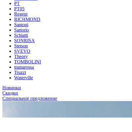
PT
PT05
Regent
RICHMOND
Santoni
Sartorio
Schiatti
SONRISA
Stetson
SVEVO
Theory
TOMBOLINI
tramarossa
Truzzi
Waterville
Новинки
Скидки
Специальное предложение