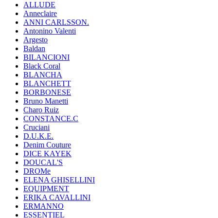
ALLUDE
Anneclaire
ANNI CARLSSON.
Antonino Valenti
Argesto
Baldan
BILANCIONI
Black Coral
BLANCHA
BLANCHETT
BORBONESE
Bruno Manetti
Charo Ruiz
CONSTANCE.C
Cruciani
D.U.K.E.
Denim Couture
DICE KAYEK
DOUCAL'S
DROMe
ELENA GHISELLINI
EQUIPMENT
ERIKA CAVALLINI
ERMANNO
ESSENTIEL