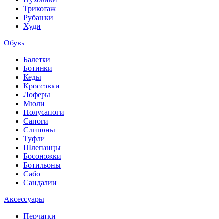
Трикотаж
Рубашки
Худи
Обувь
Балетки
Ботинки
Кеды
Кроссовки
Лоферы
Мюли
Полусапоги
Сапоги
Слипоны
Туфли
Шлепанцы
Босоножки
Ботильоны
Сабо
Сандалии
Аксессуары
Перчатки