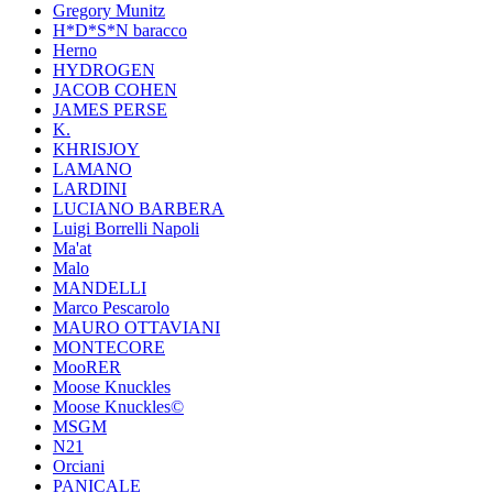
Gregory Munitz
H*D*S*N baracco
Herno
HYDROGEN
JACOB COHEN
JAMES PERSE
K.
KHRISJOY
LAMANO
LARDINI
LUCIANO BARBERA
Luigi Borrelli Napoli
Ma'at
Malo
MANDELLI
Marco Pescarolo
MAURO OTTAVIANI
MONTECORE
MooRER
Moose Knuckles
Moose Knuckles©️
MSGM
N21
Orciani
PANICALE