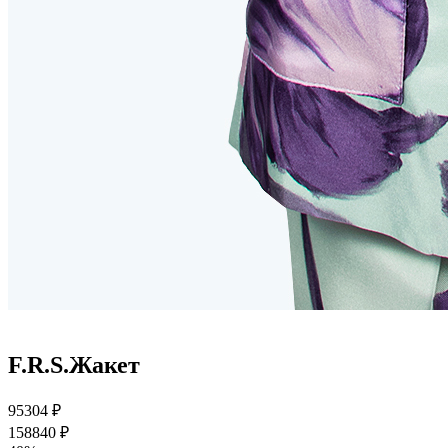
F.R.S.Жакет
95304 ₽
158840 ₽