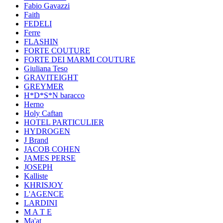
Fabio Gavazzi
Faith
FEDELI
Ferre
FLASHIN
FORTE COUTURE
FORTE DEI MARMI COUTURE
Giuliana Teso
GRAVITEIGHT
GREYMER
H*D*S*N baracco
Herno
Holy Caftan
HOTEL PARTICULIER
HYDROGEN
J Brand
JACOB COHEN
JAMES PERSE
JOSEPH
Kalliste
KHRISJOY
L'AGENCE
LARDINI
M A T E
Ma'at