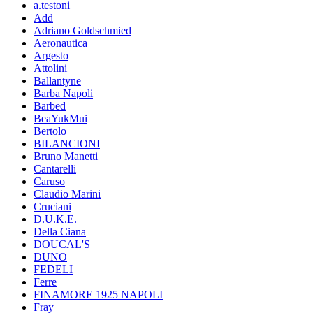
a.testoni
Add
Adriano Goldschmied
Aeronautica
Argesto
Attolini
Ballantyne
Barba Napoli
Barbed
BeaYukMui
Bertolo
BILANCIONI
Bruno Manetti
Cantarelli
Caruso
Claudio Marini
Cruciani
D.U.K.E.
Della Ciana
DOUCAL'S
DUNO
FEDELI
Ferre
FINAMORE 1925 NAPOLI
Fray