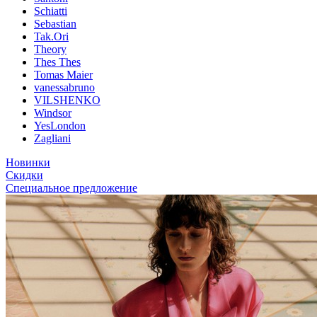
Schiatti
Sebastian
Tak.Ori
Theory
Thes Thes
Tomas Maier
vanessabruno
VILSHENKO
Windsor
YesLondon
Zagliani
Новинки
Скидки
Специальное предложение