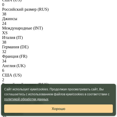
0
Российский размер
(RUS)
38
Джинсы
24
Международные
(INT)
XS
Италия
(IT)
38
Германия
(DE)
32
Франция
(FR)
34
Англия
(UK)
6
США
(US)
2
Российский размер
(RUS)
40
Сайт использует куки/cookies. Продолжая просматривать сайт, Вы
Джинсы
соглашаетесь с использованием файлов куки/cookies в соответствии с
25
политикой обработки данных
.
Международные
(INT)
S
Хорошо
Италия
(IT)