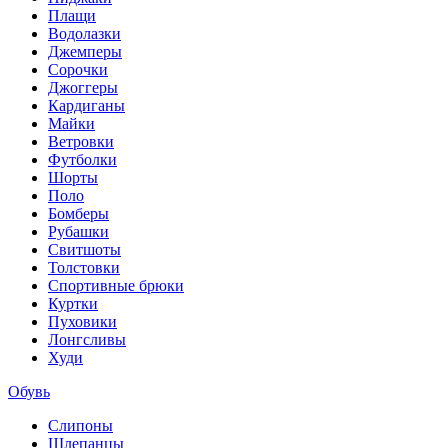
Плащи
Водолазки
Джемперы
Сорочки
Джоггеры
Кардиганы
Майки
Ветровки
Футболки
Шорты
Поло
Бомберы
Рубашки
Свитшоты
Толстовки
Спортивные брюки
Куртки
Пуховики
Лонгсливы
Худи
Обувь
Слипоны
Шлепанцы