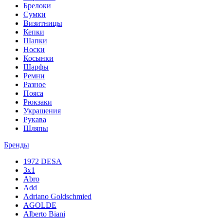
Брелоки
Сумки
Визитницы
Кепки
Шапки
Носки
Косынки
Шарфы
Ремни
Разное
Пояса
Рюкзаки
Украшения
Рукава
Шляпы
Бренды
1972 DESA
3x1
Abro
Add
Adriano Goldschmied
AGOLDE
Alberto Biani