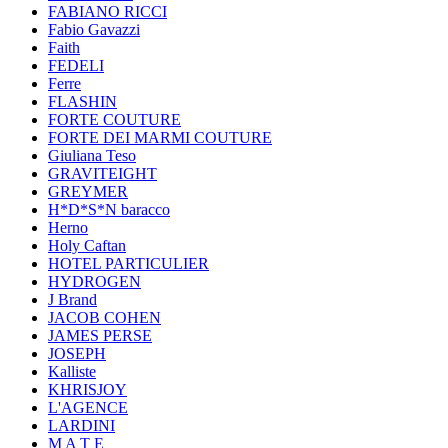
FABIANO RICCI
Fabio Gavazzi
Faith
FEDELI
Ferre
FLASHIN
FORTE COUTURE
FORTE DEI MARMI COUTURE
Giuliana Teso
GRAVITEIGHT
GREYMER
H*D*S*N baracco
Herno
Holy Caftan
HOTEL PARTICULIER
HYDROGEN
J Brand
JACOB COHEN
JAMES PERSE
JOSEPH
Kalliste
KHRISJOY
L'AGENCE
LARDINI
M A T E