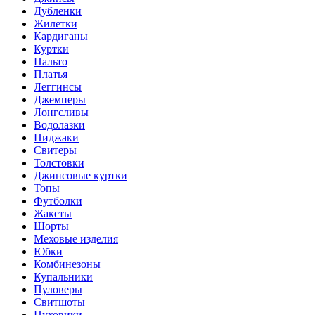
Дубленки
Жилетки
Кардиганы
Куртки
Пальто
Платья
Леггинсы
Джемперы
Лонгсливы
Водолазки
Пиджаки
Свитеры
Толстовки
Джинсовые куртки
Топы
Футболки
Жакеты
Шорты
Меховые изделия
Юбки
Комбинезоны
Купальники
Пуловеры
Свитшоты
Пуховики