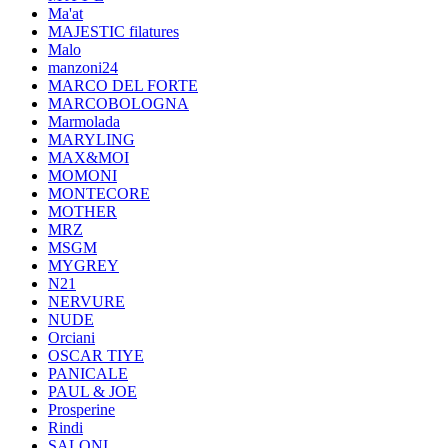
Ma'at
MAJESTIC filatures
Malo
manzoni24
MARCO DEL FORTE
MARCOBOLOGNA
Marmolada
MARYLING
MAX&MOI
MOMONI
MONTECORE
MOTHER
MRZ
MSGM
MYGREY
N21
NERVURE
NUDE
Orciani
OSCAR TIYE
PANICALE
PAUL & JOE
Prosperine
Rindi
SALONI