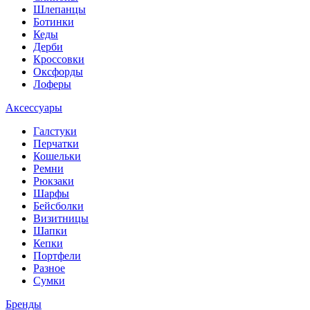
Шлепанцы
Ботинки
Кеды
Дерби
Кроссовки
Оксфорды
Лоферы
Аксессуары
Галстуки
Перчатки
Кошельки
Ремни
Рюкзаки
Шарфы
Бейсболки
Визитницы
Шапки
Кепки
Портфели
Разное
Сумки
Бренды