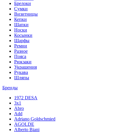
Брелоки
Сумки
Визитницы
Кепки
Шапки
Носки
Косынки
Шарфы
Ремни
Разное
Пояса
Рюкзаки
Украшения
Рукава
Шляпы
Бренды
1972 DESA
3x1
Abro
Add
Adriano Goldschmied
AGOLDE
Alberto Biani