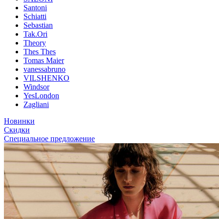
Santoni
Schiatti
Sebastian
Tak.Ori
Theory
Thes Thes
Tomas Maier
vanessabruno
VILSHENKO
Windsor
YesLondon
Zagliani
Новинки
Скидки
Специальное предложение