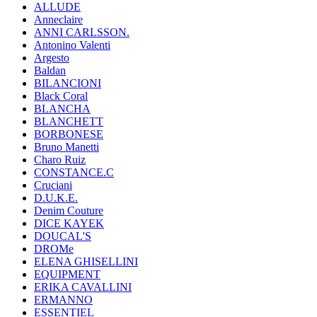
ALLUDE
Anneclaire
ANNI CARLSSON.
Antonino Valenti
Argesto
Baldan
BILANCIONI
Black Coral
BLANCHA
BLANCHETT
BORBONESE
Bruno Manetti
Charo Ruiz
CONSTANCE.C
Cruciani
D.U.K.E.
Denim Couture
DICE KAYEK
DOUCAL'S
DROMe
ELENA GHISELLINI
EQUIPMENT
ERIKA CAVALLINI
ERMANNO
ESSENTIEL