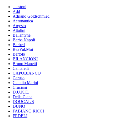
a.testoni
Add
Adriano Goldschmied
Aeronautica
Argesto
Attolini
Ballantyne
Barba Napoli
Barbed
BeaYukMui
Bertolo
BILANCIONI
Bruno Manetti
Cantarelli
CAPOBIANCO
Caruso
Claudio Marini
Cruciani
D.U.K.E.
Della Ciana
DOUCAL'S
DUNO
FABIANO RICCI
FEDELI