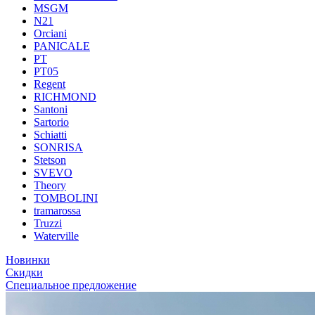
MSGM
N21
Orciani
PANICALE
PT
PT05
Regent
RICHMOND
Santoni
Sartorio
Schiatti
SONRISA
Stetson
SVEVO
Theory
TOMBOLINI
tramarossa
Truzzi
Waterville
Новинки
Скидки
Специальное предложение