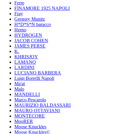
Ferre
FINAMORE 1925 NAPOLI
Fray
Gregory Munitz
H*D*S*N baracco
Herno
HYDROGEN
JACOB COHEN
JAMES PERSE
K.
KHRISJOY
LAMANO
LARDINI
LUCIANO BARBERA
Luigi Borrelli Napoli
Ma'at
Malo
MANDELLI
Marco Pescarolo
MAURIZIO BALDASSARI
MAURO OTTAVIANI
MONTECORE
MooRER
Moose Knuckles
Moose Knuckles©️