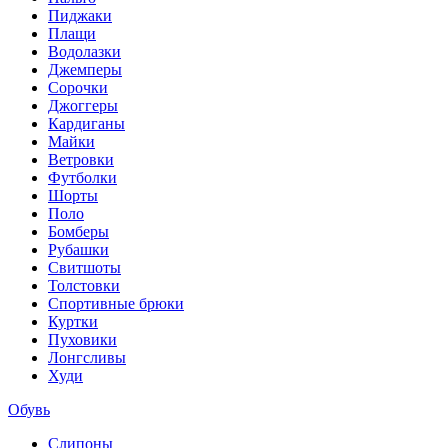
Пиджаки
Плащи
Водолазки
Джемперы
Сорочки
Джоггеры
Кардиганы
Майки
Ветровки
Футболки
Шорты
Поло
Бомберы
Рубашки
Свитшоты
Толстовки
Спортивные брюки
Куртки
Пуховики
Лонгсливы
Худи
Обувь
Слипоны