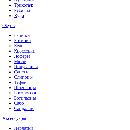
Трикотаж
Рубашки
Худи
Обувь
Балетки
Ботинки
Кеды
Кроссовки
Лоферы
Мюли
Полусапоги
Сапоги
Слипоны
Туфли
Шлепанцы
Босоножки
Ботильоны
Сабо
Сандалии
Аксессуары
Перчатки