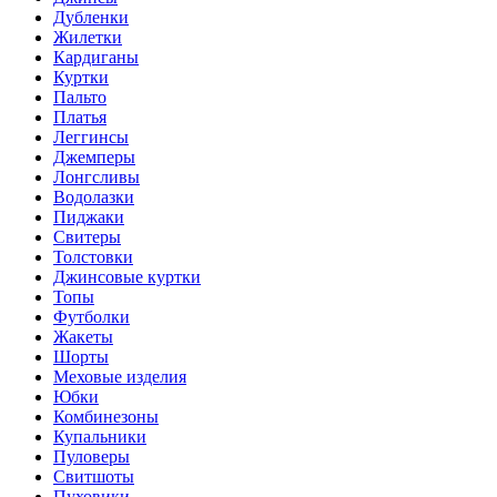
Дубленки
Жилетки
Кардиганы
Куртки
Пальто
Платья
Леггинсы
Джемперы
Лонгсливы
Водолазки
Пиджаки
Свитеры
Толстовки
Джинсовые куртки
Топы
Футболки
Жакеты
Шорты
Меховые изделия
Юбки
Комбинезоны
Купальники
Пуловеры
Свитшоты
Пуховики