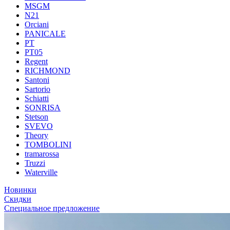
MSGM
N21
Orciani
PANICALE
PT
PT05
Regent
RICHMOND
Santoni
Sartorio
Schiatti
SONRISA
Stetson
SVEVO
Theory
TOMBOLINI
tramarossa
Truzzi
Waterville
Новинки
Скидки
Специальное предложение