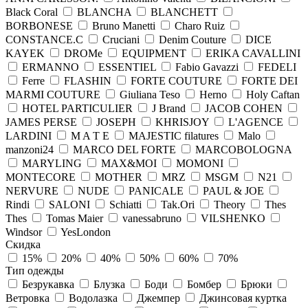
Black Coral
BLANCHA
BLANCHETT
BORBONESE
Bruno Manetti
Charo Ruiz
CONSTANCE.C
Cruciani
Denim Couture
DICE
KAYEK
DROMe
EQUIPMENT
ERIKA CAVALLINI
ERMANNO
ESSENTIEL
Fabio Gavazzi
FEDELI
Ferre
FLASHIN
FORTE COUTURE
FORTE DEI
MARMI COUTURE
Giuliana Teso
Herno
Holy Caftan
HOTEL PARTICULIER
J Brand
JACOB COHEN
JAMES PERSE
JOSEPH
KHRISJOY
L'AGENCE
LARDINI
M A T E
MAJESTIC filatures
Malo
manzoni24
MARCO DEL FORTE
MARCOBOLOGNA
MARYLING
MAX&MOI
MOMONI
MONTECORE
MOTHER
MRZ
MSGM
N21
NERVURE
NUDE
PANICALE
PAUL & JOE
Rindi
SALONI
Schiatti
Tak.Ori
Theory
Thes
Thes
Tomas Maier
vanessabruno
VILSHENKO
Windsor
YesLondon
Скидка
15%
20%
40%
50%
60%
70%
Тип одежды
Безрукавка
Блузка
Боди
Бомбер
Брюки
Ветровка
Водолазка
Джемпер
Джинсовая куртка