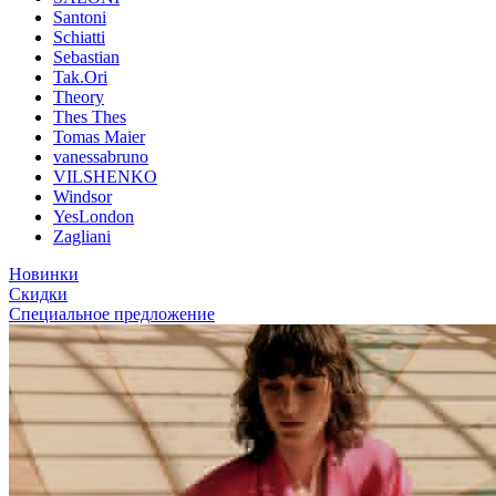
Santoni
Schiatti
Sebastian
Tak.Ori
Theory
Thes Thes
Tomas Maier
vanessabruno
VILSHENKO
Windsor
YesLondon
Zagliani
Новинки
Скидки
Специальное предложение