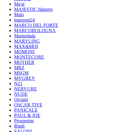
Ma'at
MAJESTIC filatures
Malo
manzoni24
MARCO DEL FORTE
MARCOBOLOGNA
Marmolada
MARYLING
MAX&MOI
MOMONI
MONTECORE
MOTHER
MRZ
MSGM
MYGREY
N21
NERVURE
NUDE
Orciani
OSCAR TIYE
PANICALE
PAUL & JOE
Prosperine
Rindi
SALONI