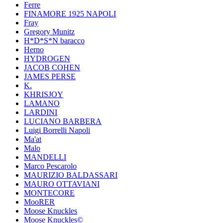
Ferre
FINAMORE 1925 NAPOLI
Fray
Gregory Munitz
H*D*S*N baracco
Herno
HYDROGEN
JACOB COHEN
JAMES PERSE
K.
KHRISJOY
LAMANO
LARDINI
LUCIANO BARBERA
Luigi Borrelli Napoli
Ma'at
Malo
MANDELLI
Marco Pescarolo
MAURIZIO BALDASSARI
MAURO OTTAVIANI
MONTECORE
MooRER
Moose Knuckles
Moose Knuckles©️