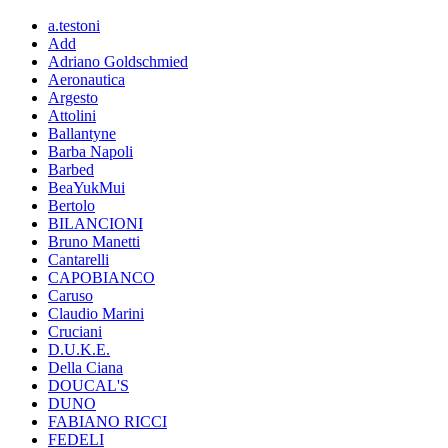
a.testoni
Add
Adriano Goldschmied
Aeronautica
Argesto
Attolini
Ballantyne
Barba Napoli
Barbed
BeaYukMui
Bertolo
BILANCIONI
Bruno Manetti
Cantarelli
CAPOBIANCO
Caruso
Claudio Marini
Cruciani
D.U.K.E.
Della Ciana
DOUCAL'S
DUNO
FABIANO RICCI
FEDELI