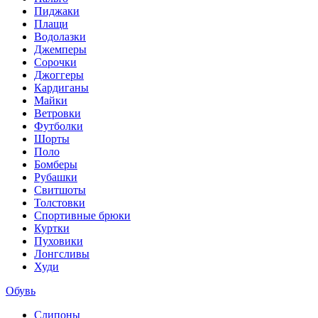
Пиджаки
Плащи
Водолазки
Джемперы
Сорочки
Джоггеры
Кардиганы
Майки
Ветровки
Футболки
Шорты
Поло
Бомберы
Рубашки
Свитшоты
Толстовки
Спортивные брюки
Куртки
Пуховики
Лонгсливы
Худи
Обувь
Слипоны