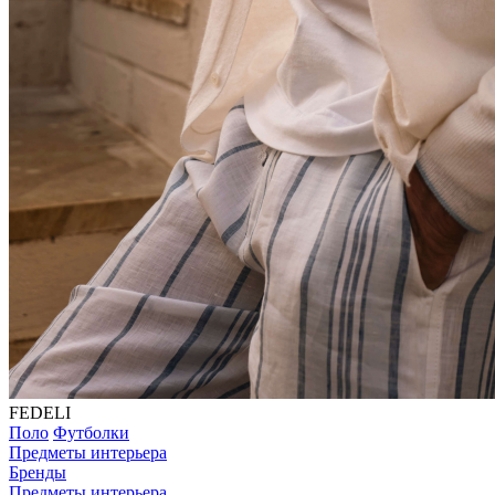
FEDELI
Поло
Футболки
Предметы интерьера
Бренды
Предметы интерьера