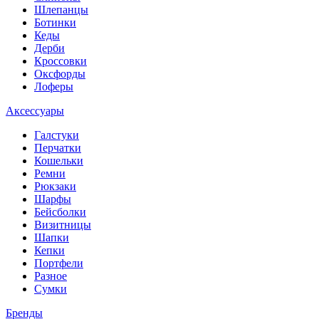
Шлепанцы
Ботинки
Кеды
Дерби
Кроссовки
Оксфорды
Лоферы
Аксессуары
Галстуки
Перчатки
Кошельки
Ремни
Рюкзаки
Шарфы
Бейсболки
Визитницы
Шапки
Кепки
Портфели
Разное
Сумки
Бренды