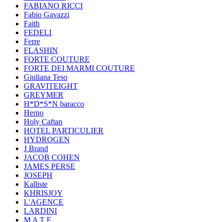
FABIANO RICCI
Fabio Gavazzi
Faith
FEDELI
Ferre
FLASHIN
FORTE COUTURE
FORTE DEI MARMI COUTURE
Giuliana Teso
GRAVITEIGHT
GREYMER
H*D*S*N baracco
Herno
Holy Caftan
HOTEL PARTICULIER
HYDROGEN
J Brand
JACOB COHEN
JAMES PERSE
JOSEPH
Kalliste
KHRISJOY
L'AGENCE
LARDINI
M A T E