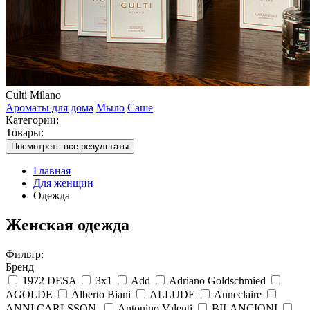
Culti Milano
Ароматы для дома
Мыло
Саше
Категории:
Товары:
Посмотреть все результаты
Главная
Для женщин
Одежда
Женская одежда
Фильтр:
Бренд
1972 DESA
3x1
Add
Adriano Goldschmied
AGOLDE
Alberto Biani
ALLUDE
Anneclaire
ANNI CARLSSON.
Antonino Valenti
BILANCIONI