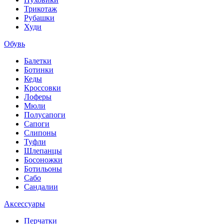
Трикотаж
Рубашки
Худи
Обувь
Балетки
Ботинки
Кеды
Кроссовки
Лоферы
Мюли
Полусапоги
Сапоги
Слипоны
Туфли
Шлепанцы
Босоножки
Ботильоны
Сабо
Сандалии
Аксессуары
Перчатки