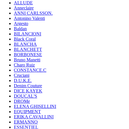
ALLUDE
Anneclaire
ANNI CARLSSON.
Antonino Valenti
Argesto
Baldan
BILANCIONI
Black Coral
BLANCHA
BLANCHETT
BORBONESE
Bruno Manetti
Charo Ruiz
CONSTANCE.C
Cruciani
D.U.K.E.
Denim Couture
DICE KAYEK
DOUCAL'S
DROMe
ELENA GHISELLINI
EQUIPMENT
ERIKA CAVALLINI
ERMANNO
ESSENTIEL