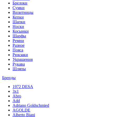
Брелоки
Сумки
Визитницы
Кепки
Шапки
Носки
Косынки
Шарфы
Ремни
Разное
Пояса
Рюкзаки
Украшения
Рукава
Шляпы
Бренды
1972 DESA
3x1
Abro
Add
Adriano Goldschmied
AGOLDE
Alberto Biani