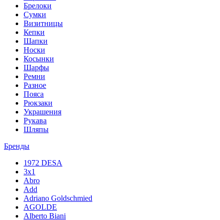
Брелоки
Сумки
Визитницы
Кепки
Шапки
Носки
Косынки
Шарфы
Ремни
Разное
Пояса
Рюкзаки
Украшения
Рукава
Шляпы
Бренды
1972 DESA
3x1
Abro
Add
Adriano Goldschmied
AGOLDE
Alberto Biani