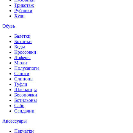
Трикотаж
Рубашки
Худи
Обувь
Балетки
Ботинки
Кеды
Кроссовки
Лоферы
Мюли
Полусапоги
Сапоги
Слипоны
Туфли
Шлепанцы
Босоножки
Ботильоны
Сабо
Сандалии
Аксессуары
Перчатки