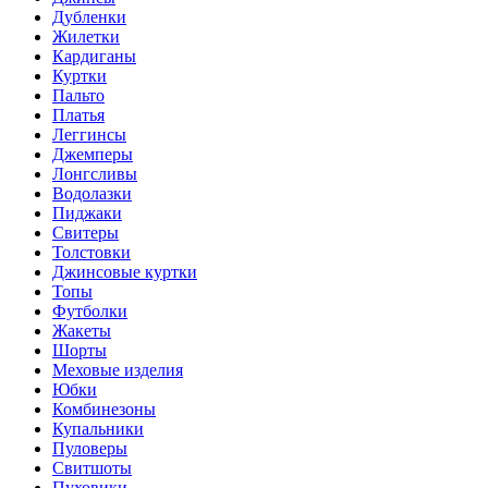
Дубленки
Жилетки
Кардиганы
Куртки
Пальто
Платья
Леггинсы
Джемперы
Лонгсливы
Водолазки
Пиджаки
Свитеры
Толстовки
Джинсовые куртки
Топы
Футболки
Жакеты
Шорты
Меховые изделия
Юбки
Комбинезоны
Купальники
Пуловеры
Свитшоты
Пуховики