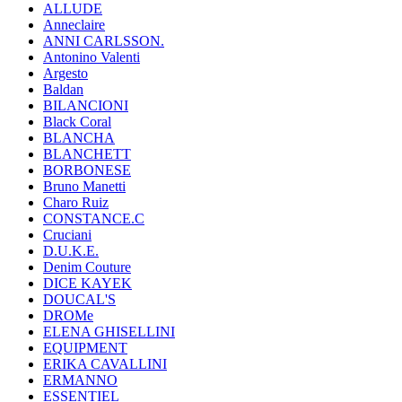
ALLUDE
Anneclaire
ANNI CARLSSON.
Antonino Valenti
Argesto
Baldan
BILANCIONI
Black Coral
BLANCHA
BLANCHETT
BORBONESE
Bruno Manetti
Charo Ruiz
CONSTANCE.C
Cruciani
D.U.K.E.
Denim Couture
DICE KAYEK
DOUCAL'S
DROMe
ELENA GHISELLINI
EQUIPMENT
ERIKA CAVALLINI
ERMANNO
ESSENTIEL