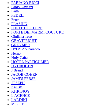
FABIANO RICCI
Fabio Gavazzi
Faith
FEDELI
Ferre
FLASHIN
FORTE COUTURE
FORTE DEI MARMI COUTURE
Giuliana Teso
GRAVITEIGHT
GREYMER
H*D*S*N baracco
Herno
Holy Caftan
HOTEL PARTICULIER
HYDROGEN
J Brand
JACOB COHEN
JAMES PERSE
JOSEPH
Kalliste
KHRISJOY
L'AGENCE
LARDINI
M A T E