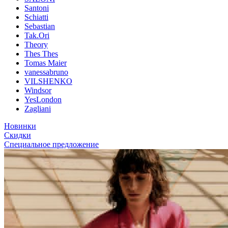
Santoni
Schiatti
Sebastian
Tak.Ori
Theory
Thes Thes
Tomas Maier
vanessabruno
VILSHENKO
Windsor
YesLondon
Zagliani
Новинки
Скидки
Специальное предложение