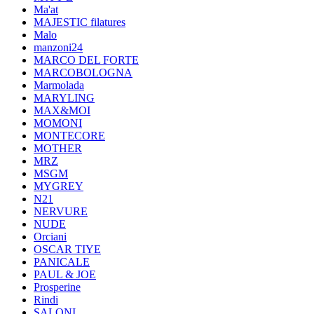
Ma'at
MAJESTIC filatures
Malo
manzoni24
MARCO DEL FORTE
MARCOBOLOGNA
Marmolada
MARYLING
MAX&MOI
MOMONI
MONTECORE
MOTHER
MRZ
MSGM
MYGREY
N21
NERVURE
NUDE
Orciani
OSCAR TIYE
PANICALE
PAUL & JOE
Prosperine
Rindi
SALONI