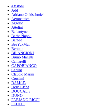
a.testoni
Add
Adriano Goldschmied
Aeronautica
Argesto
Attolini
Ballantyne
Barba Napoli
Barbed
BeaYukMui
Bertolo
BILANCIONI
Bruno Manetti
Cantarelli
CAPOBIANCO
Caruso
Claudio Marini
Cruciani
D.U.K.E.
Della Ciana
DOUCAL'S
DUNO
FABIANO RICCI
FEDELI