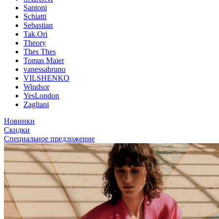
Santoni
Schiatti
Sebastian
Tak.Ori
Theory
Thes Thes
Tomas Maier
vanessabruno
VILSHENKO
Windsor
YesLondon
Zagliani
Новинки
Скидки
Специальное предложение