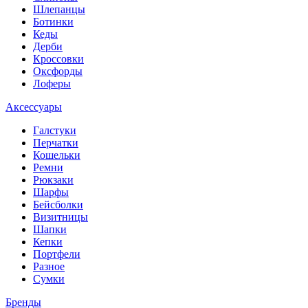
Шлепанцы
Ботинки
Кеды
Дерби
Кроссовки
Оксфорды
Лоферы
Аксессуары
Галстуки
Перчатки
Кошельки
Ремни
Рюкзаки
Шарфы
Бейсболки
Визитницы
Шапки
Кепки
Портфели
Разное
Сумки
Бренды