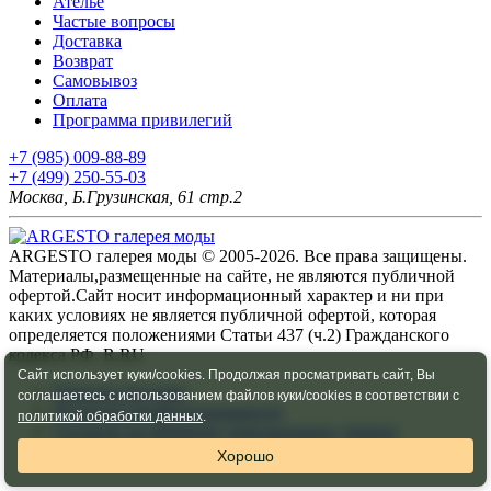
Ателье
Частые вопросы
Доставка
Возврат
Самовывоз
Оплата
Программа привилегий
+7 (985) 009-88-89
+7 (499) 250-55-03
Москва, Б.Грузинская, 61 стр.2
ARGESTO галерея моды © 2005-2026. Все права защищены.
Материалы,размещенные на сайте, не являются публичной
офертой.Сайт носит информационный характер и ни при
каких условиях не является публичной офертой, которая
определяется положениями Статьи 437 (ч.2) Гражданского
кодекса РФ. R.RU
Сайт использует куки/cookies. Продолжая просматривать сайт, Вы
Правила продажи
соглашаетесь с использованием файлов куки/cookies в соответствии с
Политика конфидециальности
политикой обработки данных
.
Согласие на обработку персональных данных
Согласие на получение рассылок
Хорошо