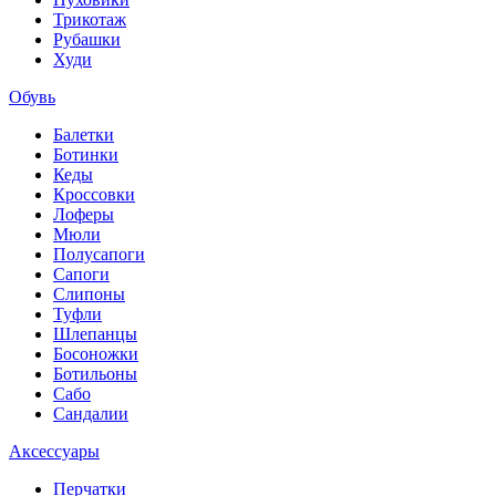
Трикотаж
Рубашки
Худи
Обувь
Балетки
Ботинки
Кеды
Кроссовки
Лоферы
Мюли
Полусапоги
Сапоги
Слипоны
Туфли
Шлепанцы
Босоножки
Ботильоны
Сабо
Сандалии
Аксессуары
Перчатки