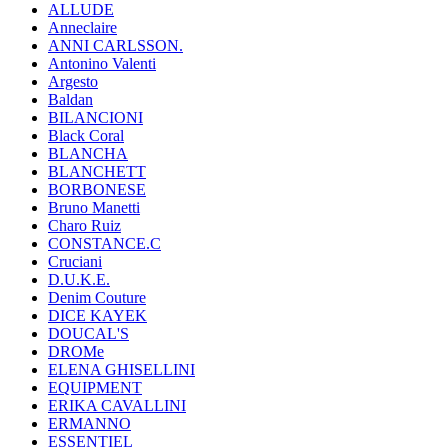
ALLUDE
Anneclaire
ANNI CARLSSON.
Antonino Valenti
Argesto
Baldan
BILANCIONI
Black Coral
BLANCHA
BLANCHETT
BORBONESE
Bruno Manetti
Charo Ruiz
CONSTANCE.C
Cruciani
D.U.K.E.
Denim Couture
DICE KAYEK
DOUCAL'S
DROMe
ELENA GHISELLINI
EQUIPMENT
ERIKA CAVALLINI
ERMANNO
ESSENTIEL