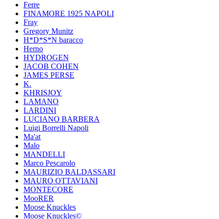
Ferre
FINAMORE 1925 NAPOLI
Fray
Gregory Munitz
H*D*S*N baracco
Herno
HYDROGEN
JACOB COHEN
JAMES PERSE
K.
KHRISJOY
LAMANO
LARDINI
LUCIANO BARBERA
Luigi Borrelli Napoli
Ma'at
Malo
MANDELLI
Marco Pescarolo
MAURIZIO BALDASSARI
MAURO OTTAVIANI
MONTECORE
MooRER
Moose Knuckles
Moose Knuckles©️