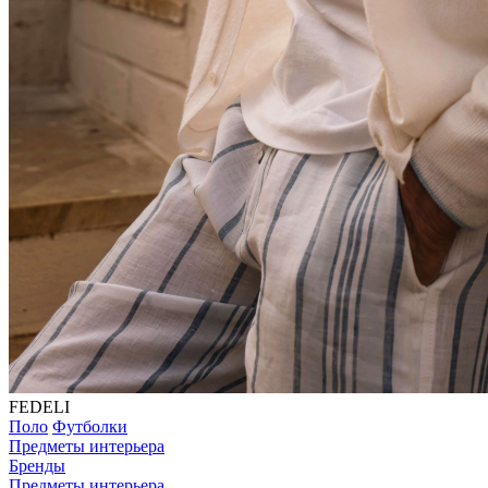
FEDELI
Поло
Футболки
Предметы интерьера
Бренды
Предметы интерьера