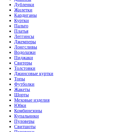
Дубленки
Жилетки
Кардиганы
Куртки
Пальто
Платья
Леггинсы
Джемперы
Лонгсливы
Водолазки
Пиджаки
Свитеры
Толстовки
Джинсовые куртки
Топы
Футболки
Жакеты
Шорты
Меховые изделия
Юбки
Комбинезоны
Купальники
Пуловеры
Свитшоты
Пуховики