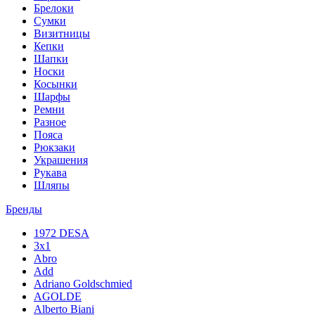
Брелоки
Сумки
Визитницы
Кепки
Шапки
Носки
Косынки
Шарфы
Ремни
Разное
Пояса
Рюкзаки
Украшения
Рукава
Шляпы
Бренды
1972 DESA
3x1
Abro
Add
Adriano Goldschmied
AGOLDE
Alberto Biani