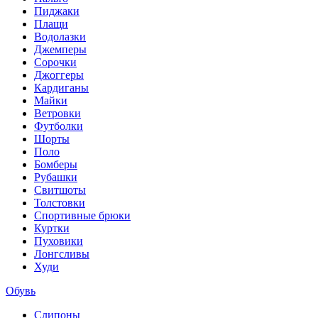
Пиджаки
Плащи
Водолазки
Джемперы
Сорочки
Джоггеры
Кардиганы
Майки
Ветровки
Футболки
Шорты
Поло
Бомберы
Рубашки
Свитшоты
Толстовки
Спортивные брюки
Куртки
Пуховики
Лонгсливы
Худи
Обувь
Слипоны