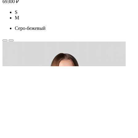
69300 ₽
S
M
Серо-бежевый