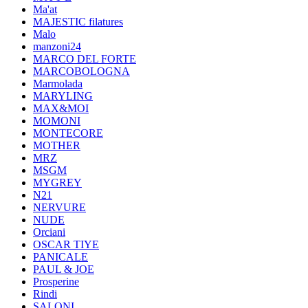
Ma'at
MAJESTIC filatures
Malo
manzoni24
MARCO DEL FORTE
MARCOBOLOGNA
Marmolada
MARYLING
MAX&MOI
MOMONI
MONTECORE
MOTHER
MRZ
MSGM
MYGREY
N21
NERVURE
NUDE
Orciani
OSCAR TIYE
PANICALE
PAUL & JOE
Prosperine
Rindi
SALONI