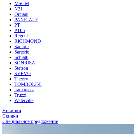
MSGM
N21
Orciani
PANICALE
PT
PT05
Regent
RICHMOND
Santoni
Sartorio
Schiatti
SONRISA
Stetson
SVEVO
Theory
TOMBOLINI
tramarossa
Truzzi
Waterville
Новинки
Скидки
Специальное предложение