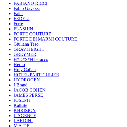
FABIANO RICCI
Fabio Gavazzi
Faith
FEDELI
Ferre
FLASHIN
FORTE COUTURE
FORTE DEI MARMI COUTURE
Giuliana Teso
GRAVITEIGHT
GREYMER
H*D*S*N baracco
Herno
Holy Caftan
HOTEL PARTICULIER
HYDROGEN
J Brand
JACOB COHEN
JAMES PERSE
JOSEPH
Kalliste
KHRISJOY
L'AGENCE
LARDINI
M A T E