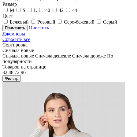
Размер
M
S
L
40
42
44
Цвет
Бежевый
Розовый
Серо-бежевый
Серый
Очистить
Применить
Джемперы
Сбросить все
Сортировка
Сначала новые
Сначала новые
Сначала дешевле
Сначала дороже
По
популярности
Товаров на странице
32
48
72
96
Фильтр