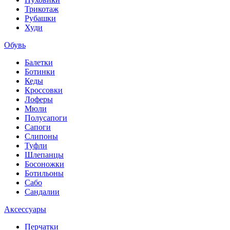
Трикотаж
Рубашки
Худи
Обувь
Балетки
Ботинки
Кеды
Кроссовки
Лоферы
Мюли
Полусапоги
Сапоги
Слипоны
Туфли
Шлепанцы
Босоножки
Ботильоны
Сабо
Сандалии
Аксессуары
Перчатки