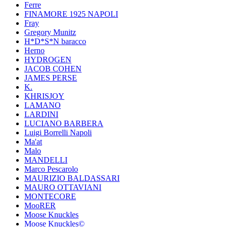
Ferre
FINAMORE 1925 NAPOLI
Fray
Gregory Munitz
H*D*S*N baracco
Herno
HYDROGEN
JACOB COHEN
JAMES PERSE
K.
KHRISJOY
LAMANO
LARDINI
LUCIANO BARBERA
Luigi Borrelli Napoli
Ma'at
Malo
MANDELLI
Marco Pescarolo
MAURIZIO BALDASSARI
MAURO OTTAVIANI
MONTECORE
MooRER
Moose Knuckles
Moose Knuckles©️