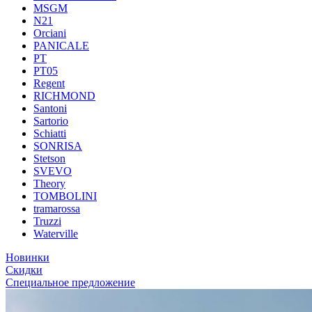
MSGM
N21
Orciani
PANICALE
PT
PT05
Regent
RICHMOND
Santoni
Sartorio
Schiatti
SONRISA
Stetson
SVEVO
Theory
TOMBOLINI
tramarossa
Truzzi
Waterville
Новинки
Скидки
Специальное предложение