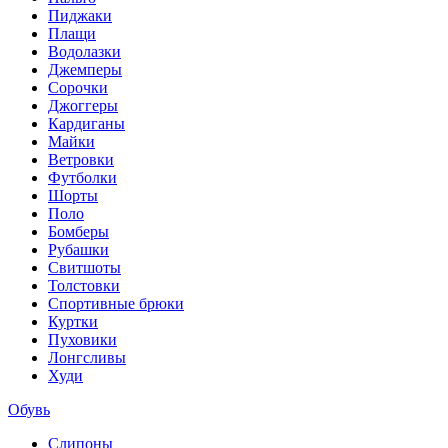
Пиджаки
Плащи
Водолазки
Джемперы
Сорочки
Джоггеры
Кардиганы
Майки
Ветровки
Футболки
Шорты
Поло
Бомберы
Рубашки
Свитшоты
Толстовки
Спортивные брюки
Куртки
Пуховики
Лонгсливы
Худи
Обувь
Слипоны