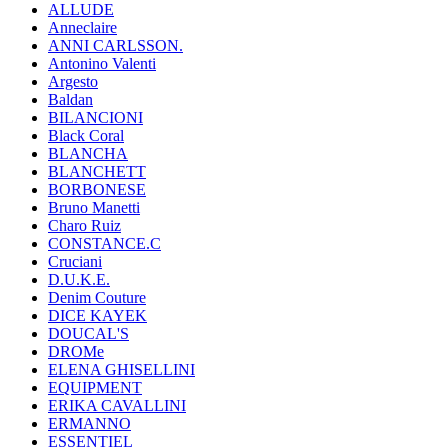
ALLUDE
Anneclaire
ANNI CARLSSON.
Antonino Valenti
Argesto
Baldan
BILANCIONI
Black Coral
BLANCHA
BLANCHETT
BORBONESE
Bruno Manetti
Charo Ruiz
CONSTANCE.C
Cruciani
D.U.K.E.
Denim Couture
DICE KAYEK
DOUCAL'S
DROMe
ELENA GHISELLINI
EQUIPMENT
ERIKA CAVALLINI
ERMANNO
ESSENTIEL