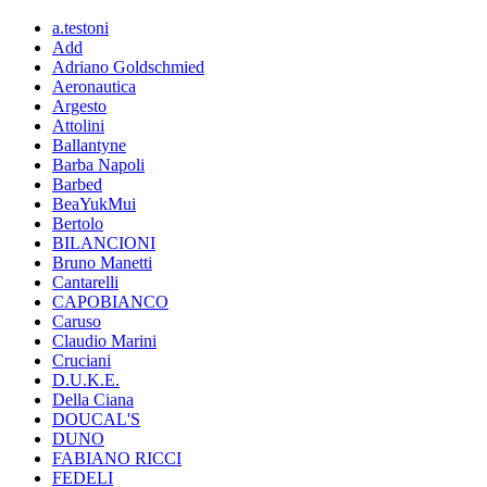
a.testoni
Add
Adriano Goldschmied
Aeronautica
Argesto
Attolini
Ballantyne
Barba Napoli
Barbed
BeaYukMui
Bertolo
BILANCIONI
Bruno Manetti
Cantarelli
CAPOBIANCO
Caruso
Claudio Marini
Cruciani
D.U.K.E.
Della Ciana
DOUCAL'S
DUNO
FABIANO RICCI
FEDELI