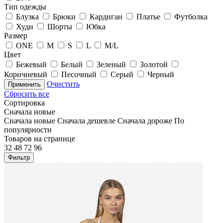
Тип одежды
Блузка
Брюки
Кардиган
Платье
Футболка
Худи
Шорты
Юбка
Размер
ONE
M
S
L
M/L
Цвет
Бежевый
Белый
Зеленый
Золотой
Коричневый
Песочный
Серый
Черный
Очистить
Применить
Сбросить все
Сортировка
Сначала новые
Сначала новые
Сначала дешевле
Сначала дороже
По
популярности
Товаров на странице
32
48
72
96
Фильтр