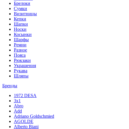
Брелоки
Сумки
Визитницы
Кепки
Шапки
Носки
Косынки
Шарфы
Ремни
Разное
Пояса
Рюкзаки
Украшения
Рукава
Шляпы
Бренды
1972 DESA
3x1
Abro
Add
Adriano Goldschmied
AGOLDE
Alberto Biani