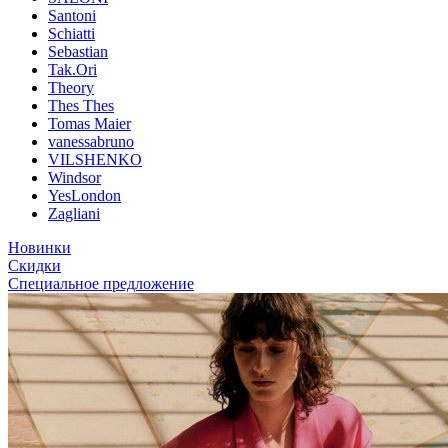
Santoni
Schiatti
Sebastian
Tak.Ori
Theory
Thes Thes
Tomas Maier
vanessabruno
VILSHENKO
Windsor
YesLondon
Zagliani
Новинки
Скидки
Специальное предложение