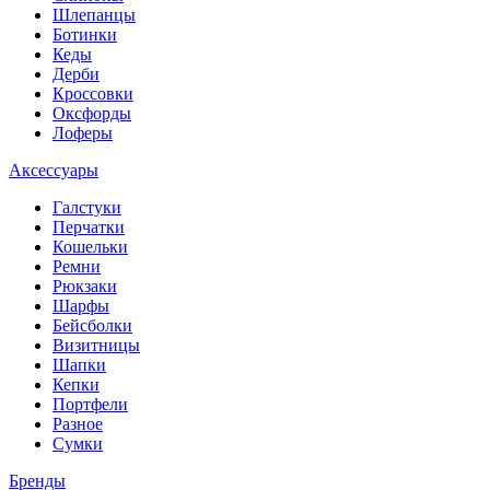
Шлепанцы
Ботинки
Кеды
Дерби
Кроссовки
Оксфорды
Лоферы
Аксессуары
Галстуки
Перчатки
Кошельки
Ремни
Рюкзаки
Шарфы
Бейсболки
Визитницы
Шапки
Кепки
Портфели
Разное
Сумки
Бренды