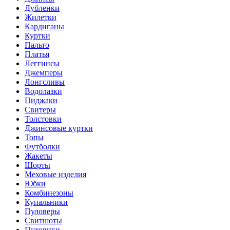
Дубленки
Жилетки
Кардиганы
Куртки
Пальто
Платья
Леггинсы
Джемперы
Лонгсливы
Водолазки
Пиджаки
Свитеры
Толстовки
Джинсовые куртки
Топы
Футболки
Жакеты
Шорты
Меховые изделия
Юбки
Комбинезоны
Купальники
Пуловеры
Свитшоты
Пуховики