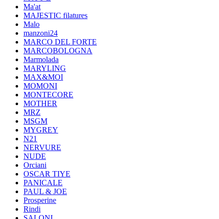
Ma'at
MAJESTIC filatures
Malo
manzoni24
MARCO DEL FORTE
MARCOBOLOGNA
Marmolada
MARYLING
MAX&MOI
MOMONI
MONTECORE
MOTHER
MRZ
MSGM
MYGREY
N21
NERVURE
NUDE
Orciani
OSCAR TIYE
PANICALE
PAUL & JOE
Prosperine
Rindi
SALONI