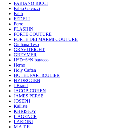
FABIANO RICCI
Fabio Gavazzi
Faith
FEDELI
Ferre
FLASHIN
FORTE COUTURE
FORTE DEI MARMI COUTURE
Giuliana Teso
GRAVITEIGHT
GREYMER
H*D*S*N baracco
Herno
Holy Caftan
HOTEL PARTICULIER
HYDROGEN
J Brand
JACOB COHEN
JAMES PERSE
JOSEPH
Kalliste
KHRISJOY
L'AGENCE
LARDINI
M A T E