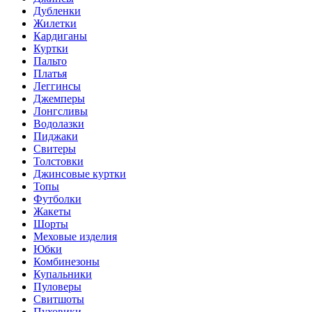
Дубленки
Жилетки
Кардиганы
Куртки
Пальто
Платья
Леггинсы
Джемперы
Лонгсливы
Водолазки
Пиджаки
Свитеры
Толстовки
Джинсовые куртки
Топы
Футболки
Жакеты
Шорты
Меховые изделия
Юбки
Комбинезоны
Купальники
Пуловеры
Свитшоты
Пуховики