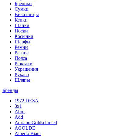
Брелоки
Сумки
Визитницы
Кепки
Шапки
Носки
Косынки
Шарфы
Ремни
Разное
Пояса
Рюкзаки
Украшения
Рукава
Шляпы
Бренды
1972 DESA
3x1
Abro
Add
Adriano Goldschmied
AGOLDE
Alberto Biani