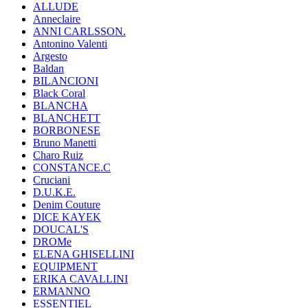
ALLUDE
Anneclaire
ANNI CARLSSON.
Antonino Valenti
Argesto
Baldan
BILANCIONI
Black Coral
BLANCHA
BLANCHETT
BORBONESE
Bruno Manetti
Charo Ruiz
CONSTANCE.C
Cruciani
D.U.K.E.
Denim Couture
DICE KAYEK
DOUCAL'S
DROMe
ELENA GHISELLINI
EQUIPMENT
ERIKA CAVALLINI
ERMANNO
ESSENTIEL