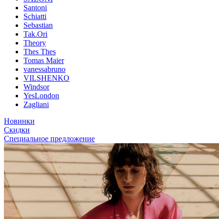
Santoni
Schiatti
Sebastian
Tak.Ori
Theory
Thes Thes
Tomas Maier
vanessabruno
VILSHENKO
Windsor
YesLondon
Zagliani
Новинки
Скидки
Специальное предложение