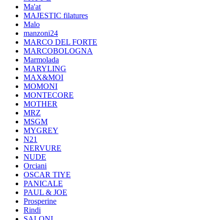
Ma'at
MAJESTIC filatures
Malo
manzoni24
MARCO DEL FORTE
MARCOBOLOGNA
Marmolada
MARYLING
MAX&MOI
MOMONI
MONTECORE
MOTHER
MRZ
MSGM
MYGREY
N21
NERVURE
NUDE
Orciani
OSCAR TIYE
PANICALE
PAUL & JOE
Prosperine
Rindi
SALONI