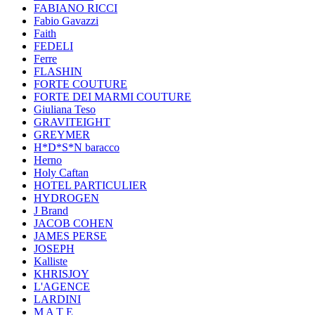
FABIANO RICCI
Fabio Gavazzi
Faith
FEDELI
Ferre
FLASHIN
FORTE COUTURE
FORTE DEI MARMI COUTURE
Giuliana Teso
GRAVITEIGHT
GREYMER
H*D*S*N baracco
Herno
Holy Caftan
HOTEL PARTICULIER
HYDROGEN
J Brand
JACOB COHEN
JAMES PERSE
JOSEPH
Kalliste
KHRISJOY
L'AGENCE
LARDINI
M A T E