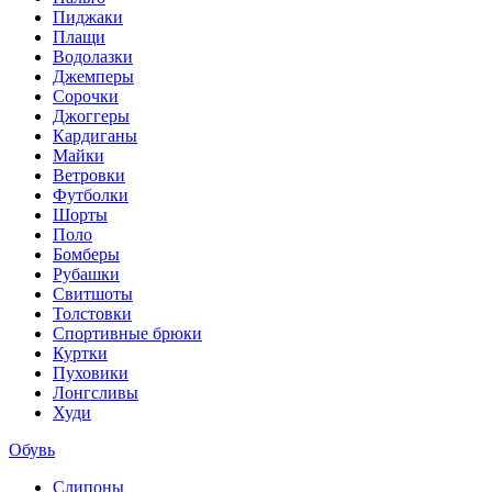
Пиджаки
Плащи
Водолазки
Джемперы
Сорочки
Джоггеры
Кардиганы
Майки
Ветровки
Футболки
Шорты
Поло
Бомберы
Рубашки
Свитшоты
Толстовки
Спортивные брюки
Куртки
Пуховики
Лонгсливы
Худи
Обувь
Слипоны