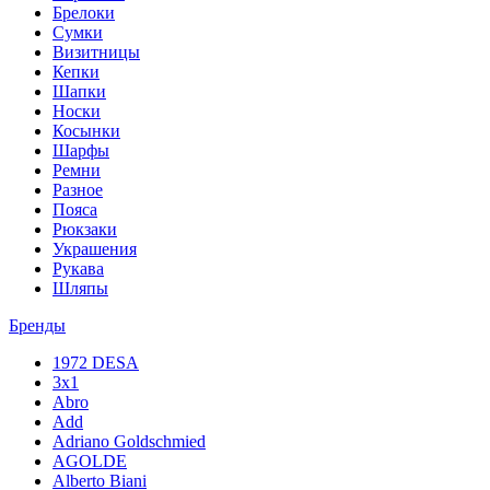
Брелоки
Сумки
Визитницы
Кепки
Шапки
Носки
Косынки
Шарфы
Ремни
Разное
Пояса
Рюкзаки
Украшения
Рукава
Шляпы
Бренды
1972 DESA
3x1
Abro
Add
Adriano Goldschmied
AGOLDE
Alberto Biani