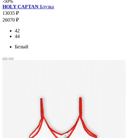
-50%
HOLY CAFTAN
Блузка
13035 ₽
26070 ₽
42
44
Белый