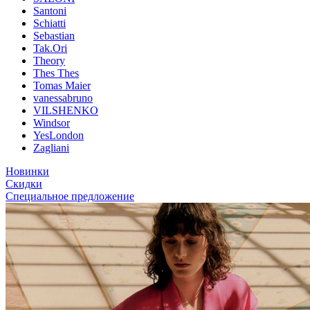
Santoni
Schiatti
Sebastian
Tak.Ori
Theory
Thes Thes
Tomas Maier
vanessabruno
VILSHENKO
Windsor
YesLondon
Zagliani
Новинки
Скидки
Специальное предложение