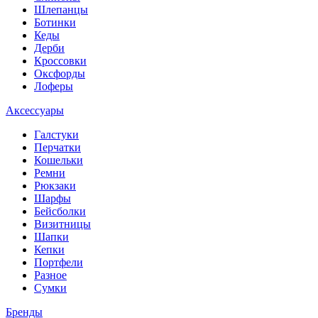
Шлепанцы
Ботинки
Кеды
Дерби
Кроссовки
Оксфорды
Лоферы
Аксессуары
Галстуки
Перчатки
Кошельки
Ремни
Рюкзаки
Шарфы
Бейсболки
Визитницы
Шапки
Кепки
Портфели
Разное
Сумки
Бренды