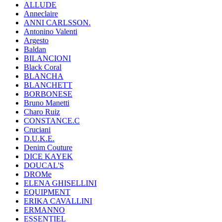
ALLUDE
Anneclaire
ANNI CARLSSON.
Antonino Valenti
Argesto
Baldan
BILANCIONI
Black Coral
BLANCHA
BLANCHETT
BORBONESE
Bruno Manetti
Charo Ruiz
CONSTANCE.C
Cruciani
D.U.K.E.
Denim Couture
DICE KAYEK
DOUCAL'S
DROMe
ELENA GHISELLINI
EQUIPMENT
ERIKA CAVALLINI
ERMANNO
ESSENTIEL