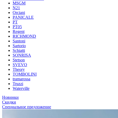
MSGM
N21
Orciani
PANICALE
PT
PT05
Regent
RICHMOND
Santoni
Sartorio
Schiatti
SONRISA
Stetson
SVEVO
Theory
TOMBOLINI
tramarossa
Truzzi
Waterville
Новинки
Скидки
Специальное предложение