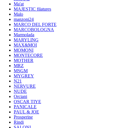
Ma'at
MAJESTIC filatures
Malo
manzoni24
MARCO DEL FORTE
MARCOBOLOGNA
Marmolada
MARYLING
MAX&MOI
MOMONI
MONTECORE
MOTHER
MRZ
MSGM
MYGREY
N21
NERVURE
NUDE
Orciani
OSCAR TIYE
PANICALE
PAUL & JOE
Prosperine
Rindi
SALONI