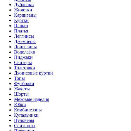
Дубленки
Жилетки
Кардиганы
Куртки
Пальто
Платья
Леггинсы
Джемперы
Лонгсливы
Водолазки
Пиджаки
Свитеры
Толстовки
Джинсовые куртки
Топы
Футболки
Жакеты
Шорты
Меховые изделия
Юбки
Комбинезоны
Купальники
Пуловеры
Свитшоты
Пуховики