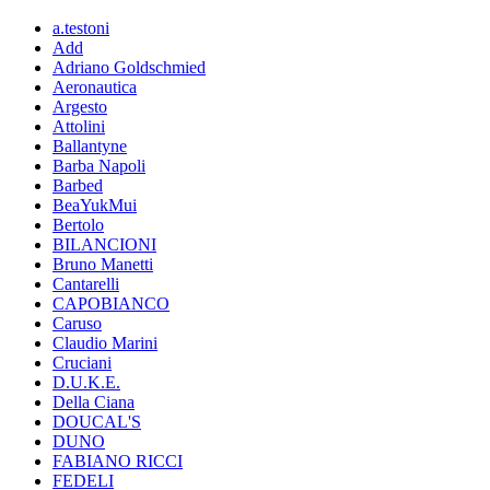
a.testoni
Add
Adriano Goldschmied
Aeronautica
Argesto
Attolini
Ballantyne
Barba Napoli
Barbed
BeaYukMui
Bertolo
BILANCIONI
Bruno Manetti
Cantarelli
CAPOBIANCO
Caruso
Claudio Marini
Cruciani
D.U.K.E.
Della Ciana
DOUCAL'S
DUNO
FABIANO RICCI
FEDELI