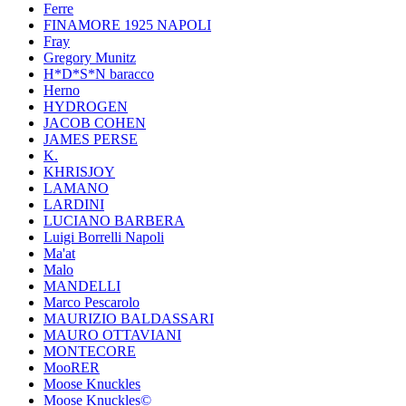
Ferre
FINAMORE 1925 NAPOLI
Fray
Gregory Munitz
H*D*S*N baracco
Herno
HYDROGEN
JACOB COHEN
JAMES PERSE
K.
KHRISJOY
LAMANO
LARDINI
LUCIANO BARBERA
Luigi Borrelli Napoli
Ma'at
Malo
MANDELLI
Marco Pescarolo
MAURIZIO BALDASSARI
MAURO OTTAVIANI
MONTECORE
MooRER
Moose Knuckles
Moose Knuckles©️