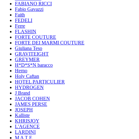
FABIANO RICCI
Fabio Gavazzi
Faith
FEDELI
Ferre
FLASHIN
FORTE COUTURE
FORTE DEI MARMI COUTURE
Giuliana Teso
GRAVITEIGHT
GREYMER
H*D*S*N baracco
Herno
Holy Caftan
HOTEL PARTICULIER
HYDROGEN
J Brand
JACOB COHEN
JAMES PERSE
JOSEPH
Kalliste
KHRISJOY
L'AGENCE
LARDINI
M A T E