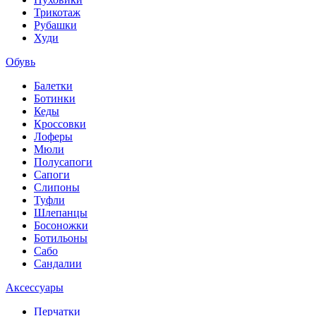
Трикотаж
Рубашки
Худи
Обувь
Балетки
Ботинки
Кеды
Кроссовки
Лоферы
Мюли
Полусапоги
Сапоги
Слипоны
Туфли
Шлепанцы
Босоножки
Ботильоны
Сабо
Сандалии
Аксессуары
Перчатки