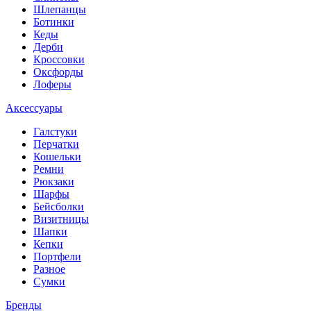
Шлепанцы
Ботинки
Кеды
Дерби
Кроссовки
Оксфорды
Лоферы
Аксессуары
Галстуки
Перчатки
Кошельки
Ремни
Рюкзаки
Шарфы
Бейсболки
Визитницы
Шапки
Кепки
Портфели
Разное
Сумки
Бренды