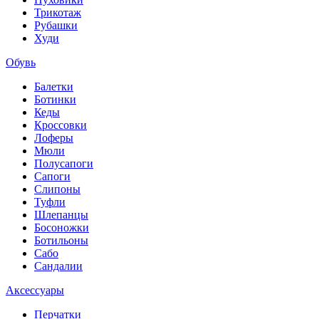
Трикотаж
Рубашки
Худи
Обувь
Балетки
Ботинки
Кеды
Кроссовки
Лоферы
Мюли
Полусапоги
Сапоги
Слипоны
Туфли
Шлепанцы
Босоножки
Ботильоны
Сабо
Сандалии
Аксессуары
Перчатки