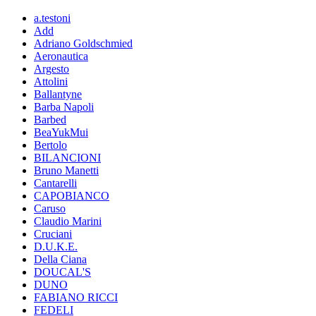
a.testoni
Add
Adriano Goldschmied
Aeronautica
Argesto
Attolini
Ballantyne
Barba Napoli
Barbed
BeaYukMui
Bertolo
BILANCIONI
Bruno Manetti
Cantarelli
CAPOBIANCO
Caruso
Claudio Marini
Cruciani
D.U.K.E.
Della Ciana
DOUCAL'S
DUNO
FABIANO RICCI
FEDELI