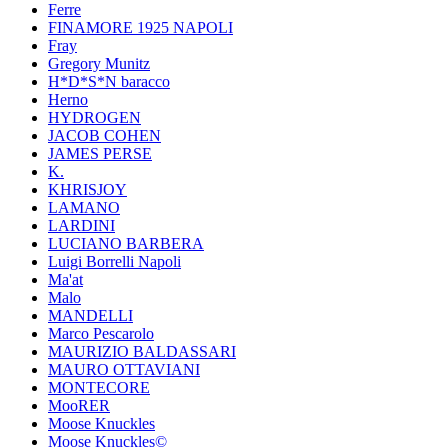
Ferre
FINAMORE 1925 NAPOLI
Fray
Gregory Munitz
H*D*S*N baracco
Herno
HYDROGEN
JACOB COHEN
JAMES PERSE
K.
KHRISJOY
LAMANO
LARDINI
LUCIANO BARBERA
Luigi Borrelli Napoli
Ma'at
Malo
MANDELLI
Marco Pescarolo
MAURIZIO BALDASSARI
MAURO OTTAVIANI
MONTECORE
MooRER
Moose Knuckles
Moose Knuckles©️