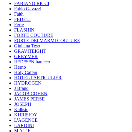
FABIANO RICCI
Fabio Gavazzi
Faith
FEDELI
Ferre
FLASHIN
FORTE COUTURE
FORTE DEI MARMI COUTURE
Giuliana Teso
GRAVITEIGHT
GREYMER
H*D*S*N baracco
Herno
Holy Caftan
HOTEL PARTICULIER
HYDROGEN
J Brand
JACOB COHEN
JAMES PERSE
JOSEPH
Kalliste
KHRISJOY
L'AGENCE
LARDINI
M A T E