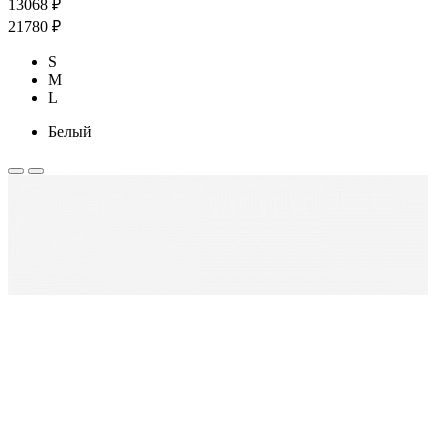
13068 ₽
21780 ₽
S
M
L
Белый