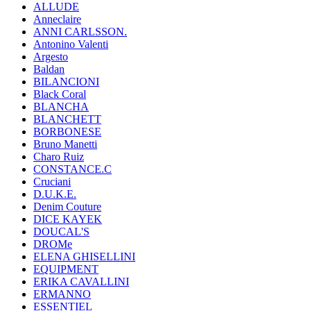
ALLUDE
Anneclaire
ANNI CARLSSON.
Antonino Valenti
Argesto
Baldan
BILANCIONI
Black Coral
BLANCHA
BLANCHETT
BORBONESE
Bruno Manetti
Charo Ruiz
CONSTANCE.C
Cruciani
D.U.K.E.
Denim Couture
DICE KAYEK
DOUCAL'S
DROMe
ELENA GHISELLINI
EQUIPMENT
ERIKA CAVALLINI
ERMANNO
ESSENTIEL