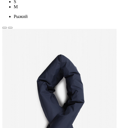
S
M
Рыжий