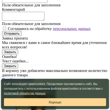
Поля обязательное для заполнения
Комментарий
Поля обязательное для заполнения
Соглашаюсь на обработку
персональных данных
Отправить
Заявка принята
Мы свяжемся с вами в самое ближайшее время для уточнения
всех вопросов!
Закрыть
Ошибка!
Текст ошибки...
Закрыть
В корзину уже добавлено максимально возможное количество
данного товара
Перейти в корзину
Сайт использует куки/cookies. Продолжая просматривать сайт, Вы
Закрыть
соглашаетесь с использованием файлов куки/cookies в соответствии с
политикой обработки данных
.
Хорошо