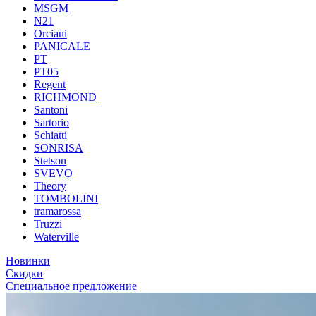
MSGM
N21
Orciani
PANICALE
PT
PT05
Regent
RICHMOND
Santoni
Sartorio
Schiatti
SONRISA
Stetson
SVEVO
Theory
TOMBOLINI
tramarossa
Truzzi
Waterville
Новинки
Скидки
Специальное предложение