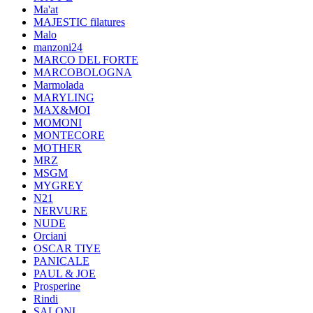
Ma'at
MAJESTIC filatures
Malo
manzoni24
MARCO DEL FORTE
MARCOBOLOGNA
Marmolada
MARYLING
MAX&MOI
MOMONI
MONTECORE
MOTHER
MRZ
MSGM
MYGREY
N21
NERVURE
NUDE
Orciani
OSCAR TIYE
PANICALE
PAUL & JOE
Prosperine
Rindi
SALONI