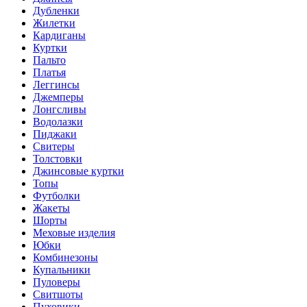
Дубленки
Жилетки
Кардиганы
Куртки
Пальто
Платья
Леггинсы
Джемперы
Лонгсливы
Водолазки
Пиджаки
Свитеры
Толстовки
Джинсовые куртки
Топы
Футболки
Жакеты
Шорты
Меховые изделия
Юбки
Комбинезоны
Купальники
Пуловеры
Свитшоты
Пуховики