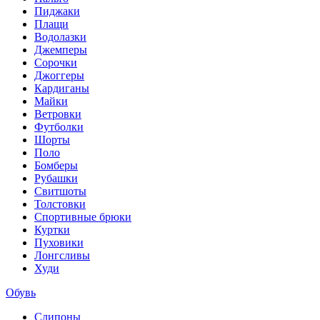
Пиджаки
Плащи
Водолазки
Джемперы
Сорочки
Джоггеры
Кардиганы
Майки
Ветровки
Футболки
Шорты
Поло
Бомберы
Рубашки
Свитшоты
Толстовки
Спортивные брюки
Куртки
Пуховики
Лонгсливы
Худи
Обувь
Слипоны