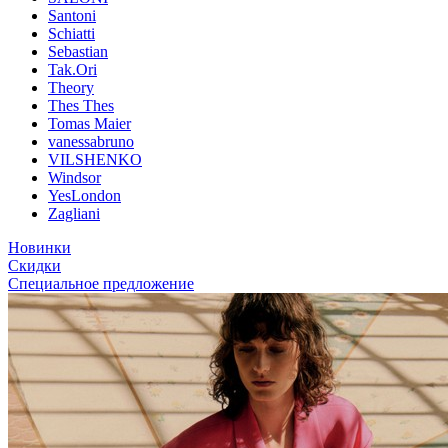
Santoni
Schiatti
Sebastian
Tak.Ori
Theory
Thes Thes
Tomas Maier
vanessabruno
VILSHENKO
Windsor
YesLondon
Zagliani
Новинки
Скидки
Специальное предложение