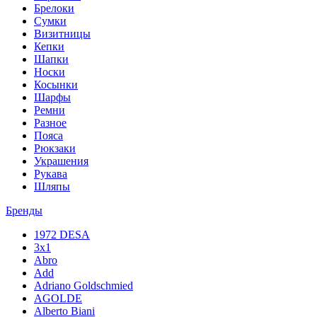
Брелоки
Сумки
Визитницы
Кепки
Шапки
Носки
Косынки
Шарфы
Ремни
Разное
Пояса
Рюкзаки
Украшения
Рукава
Шляпы
Бренды
1972 DESA
3x1
Abro
Add
Adriano Goldschmied
AGOLDE
Alberto Biani