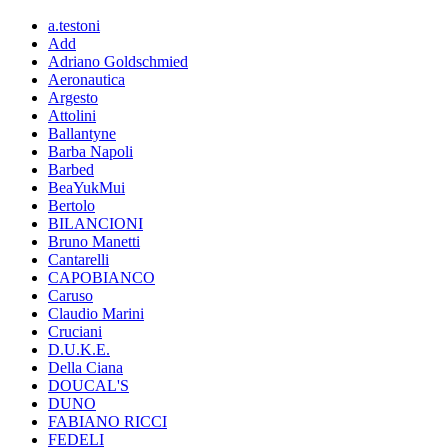
a.testoni
Add
Adriano Goldschmied
Aeronautica
Argesto
Attolini
Ballantyne
Barba Napoli
Barbed
BeaYukMui
Bertolo
BILANCIONI
Bruno Manetti
Cantarelli
CAPOBIANCO
Caruso
Claudio Marini
Cruciani
D.U.K.E.
Della Ciana
DOUCAL'S
DUNO
FABIANO RICCI
FEDELI