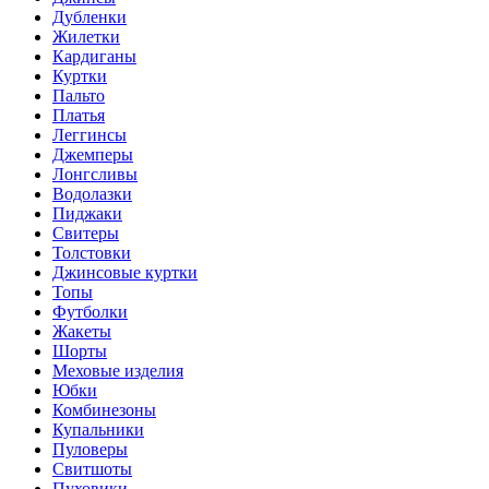
Дубленки
Жилетки
Кардиганы
Куртки
Пальто
Платья
Леггинсы
Джемперы
Лонгсливы
Водолазки
Пиджаки
Свитеры
Толстовки
Джинсовые куртки
Топы
Футболки
Жакеты
Шорты
Меховые изделия
Юбки
Комбинезоны
Купальники
Пуловеры
Свитшоты
Пуховики