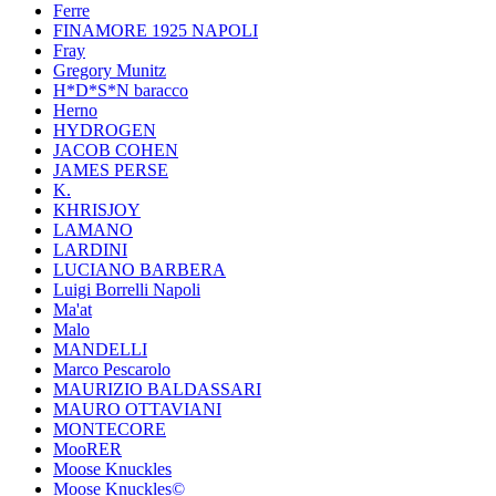
Ferre
FINAMORE 1925 NAPOLI
Fray
Gregory Munitz
H*D*S*N baracco
Herno
HYDROGEN
JACOB COHEN
JAMES PERSE
K.
KHRISJOY
LAMANO
LARDINI
LUCIANO BARBERA
Luigi Borrelli Napoli
Ma'at
Malo
MANDELLI
Marco Pescarolo
MAURIZIO BALDASSARI
MAURO OTTAVIANI
MONTECORE
MooRER
Moose Knuckles
Moose Knuckles©️