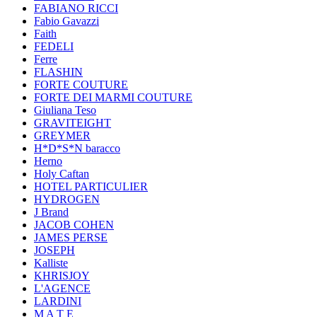
FABIANO RICCI
Fabio Gavazzi
Faith
FEDELI
Ferre
FLASHIN
FORTE COUTURE
FORTE DEI MARMI COUTURE
Giuliana Teso
GRAVITEIGHT
GREYMER
H*D*S*N baracco
Herno
Holy Caftan
HOTEL PARTICULIER
HYDROGEN
J Brand
JACOB COHEN
JAMES PERSE
JOSEPH
Kalliste
KHRISJOY
L'AGENCE
LARDINI
M A T E