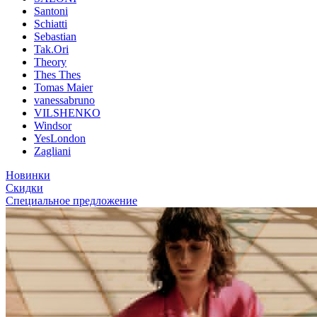
Santoni
Schiatti
Sebastian
Tak.Ori
Theory
Thes Thes
Tomas Maier
vanessabruno
VILSHENKO
Windsor
YesLondon
Zagliani
Новинки
Скидки
Специальное предложение