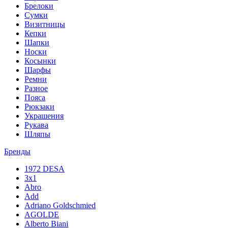
Брелоки
Сумки
Визитницы
Кепки
Шапки
Носки
Косынки
Шарфы
Ремни
Разное
Пояса
Рюкзаки
Украшения
Рукава
Шляпы
Бренды
1972 DESA
3x1
Abro
Add
Adriano Goldschmied
AGOLDE
Alberto Biani