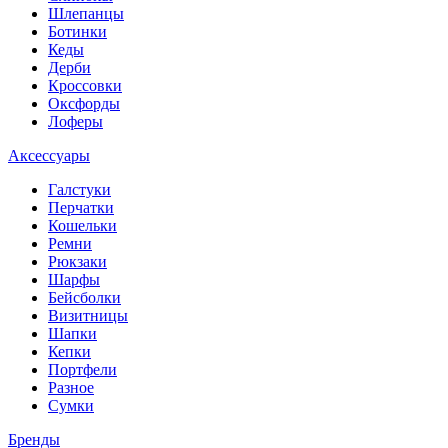
Шлепанцы
Ботинки
Кеды
Дерби
Кроссовки
Оксфорды
Лоферы
Аксессуары
Галстуки
Перчатки
Кошельки
Ремни
Рюкзаки
Шарфы
Бейсболки
Визитницы
Шапки
Кепки
Портфели
Разное
Сумки
Бренды