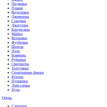
Пиджаки
Плащи
Водолазки
Джемперы
Сорочки
Джоггеры
Кардиганы
Майки
Ветровки
Футболки
Шорты
Поло
Бомберы
Рубашки
Свитшоты
Толстовки
Спортивные брюки
Куртки
Пуховики
Лонгсливы
Худи
Обувь
Слипоны