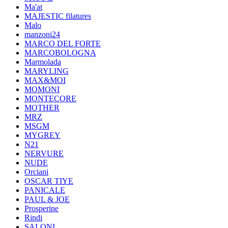
Ma'at
MAJESTIC filatures
Malo
manzoni24
MARCO DEL FORTE
MARCOBOLOGNA
Marmolada
MARYLING
MAX&MOI
MOMONI
MONTECORE
MOTHER
MRZ
MSGM
MYGREY
N21
NERVURE
NUDE
Orciani
OSCAR TIYE
PANICALE
PAUL & JOE
Prosperine
Rindi
SALONI