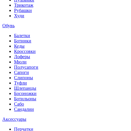
Трикотаж
Рубашки
Худи
Обувь
Балетки
Ботинки
Кеды
Кроссовки
Лоферы
Мюли
Полусапоги
Сапоги
Слипоны
Туфли
Шлепанцы
Босоножки
Ботильоны
Сабо
Сандалии
Аксессуары
Перчатки