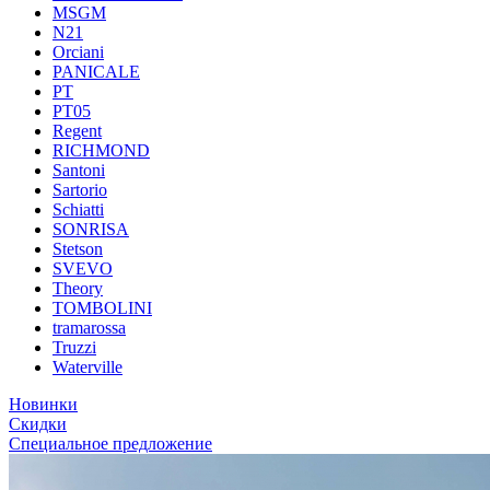
MSGM
N21
Orciani
PANICALE
PT
PT05
Regent
RICHMOND
Santoni
Sartorio
Schiatti
SONRISA
Stetson
SVEVO
Theory
TOMBOLINI
tramarossa
Truzzi
Waterville
Новинки
Скидки
Специальное предложение