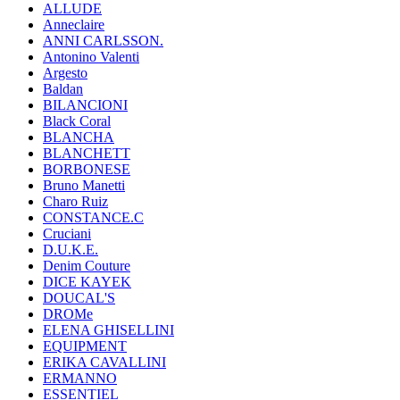
ALLUDE
Anneclaire
ANNI CARLSSON.
Antonino Valenti
Argesto
Baldan
BILANCIONI
Black Coral
BLANCHA
BLANCHETT
BORBONESE
Bruno Manetti
Charo Ruiz
CONSTANCE.C
Cruciani
D.U.K.E.
Denim Couture
DICE KAYEK
DOUCAL'S
DROMe
ELENA GHISELLINI
EQUIPMENT
ERIKA CAVALLINI
ERMANNO
ESSENTIEL