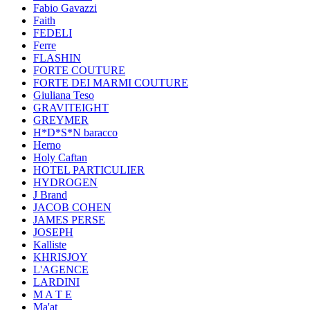
Fabio Gavazzi
Faith
FEDELI
Ferre
FLASHIN
FORTE COUTURE
FORTE DEI MARMI COUTURE
Giuliana Teso
GRAVITEIGHT
GREYMER
H*D*S*N baracco
Herno
Holy Caftan
HOTEL PARTICULIER
HYDROGEN
J Brand
JACOB COHEN
JAMES PERSE
JOSEPH
Kalliste
KHRISJOY
L'AGENCE
LARDINI
M A T E
Ma'at