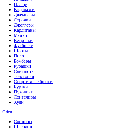
Плащи
Водолазки
Джемперы
Сорочки
Джоггеры
Кардиганы
Майки
Ветровки
Футболки
Шорты
Поло
Бомберы
Рубашки
Свитшоты
Толстовки
Спортивные брюки
Куртки
Пуховики
Лонгсливы
Худи
Обувь
Слипоны
Шлепанцы