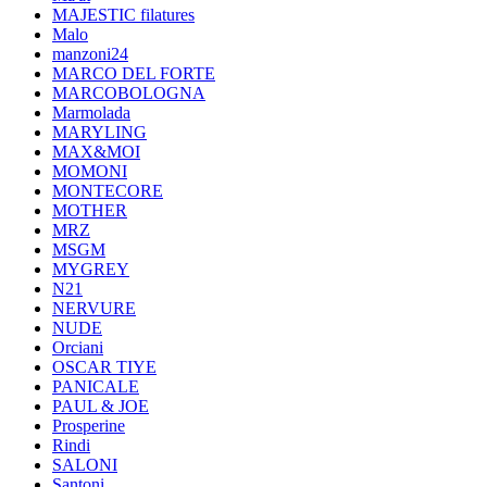
MAJESTIC filatures
Malo
manzoni24
MARCO DEL FORTE
MARCOBOLOGNA
Marmolada
MARYLING
MAX&MOI
MOMONI
MONTECORE
MOTHER
MRZ
MSGM
MYGREY
N21
NERVURE
NUDE
Orciani
OSCAR TIYE
PANICALE
PAUL & JOE
Prosperine
Rindi
SALONI
Santoni