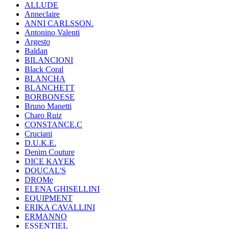
ALLUDE
Anneclaire
ANNI CARLSSON.
Antonino Valenti
Argesto
Baldan
BILANCIONI
Black Coral
BLANCHA
BLANCHETT
BORBONESE
Bruno Manetti
Charo Ruiz
CONSTANCE.C
Cruciani
D.U.K.E.
Denim Couture
DICE KAYEK
DOUCAL'S
DROMe
ELENA GHISELLINI
EQUIPMENT
ERIKA CAVALLINI
ERMANNO
ESSENTIEL