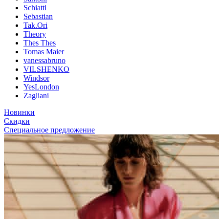
Schiatti
Sebastian
Tak.Ori
Theory
Thes Thes
Tomas Maier
vanessabruno
VILSHENKO
Windsor
YesLondon
Zagliani
Новинки
Скидки
Специальное предложение