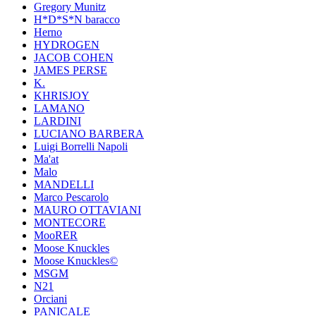
Gregory Munitz
H*D*S*N baracco
Herno
HYDROGEN
JACOB COHEN
JAMES PERSE
K.
KHRISJOY
LAMANO
LARDINI
LUCIANO BARBERA
Luigi Borrelli Napoli
Ma'at
Malo
MANDELLI
Marco Pescarolo
MAURO OTTAVIANI
MONTECORE
MooRER
Moose Knuckles
Moose Knuckles©️
MSGM
N21
Orciani
PANICALE