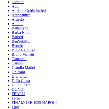
a.testoni
Add
Adriano Goldschmied
Aeronautica
Argesto
Attolini
Ballantyne
Barba Napoli
Barbed
BeaYukMui
Bertolo
BILANCIONI
Bruno Manetti
Cantarelli
Caruso
Claudio Marini
Cruciani
D.U.K.E.
Della Ciana
DOUCAL'S
DUNO
FEDELI
Ferre
FINAMORE 1925 NAPOLI
Fray