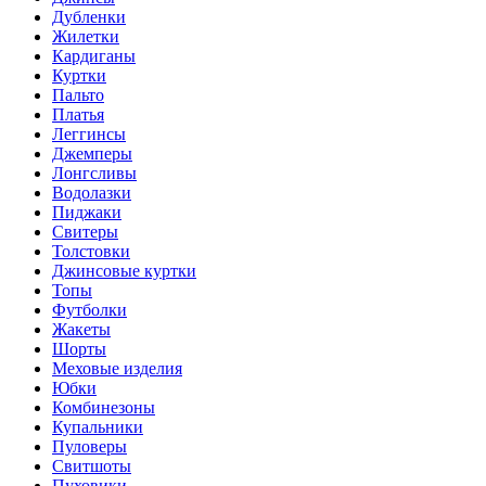
Дубленки
Жилетки
Кардиганы
Куртки
Пальто
Платья
Леггинсы
Джемперы
Лонгсливы
Водолазки
Пиджаки
Свитеры
Толстовки
Джинсовые куртки
Топы
Футболки
Жакеты
Шорты
Меховые изделия
Юбки
Комбинезоны
Купальники
Пуловеры
Свитшоты
Пуховики