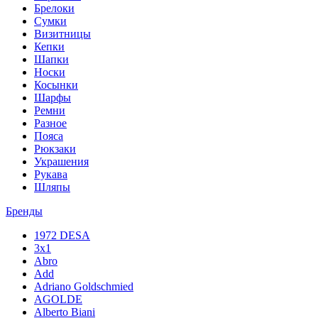
Брелоки
Сумки
Визитницы
Кепки
Шапки
Носки
Косынки
Шарфы
Ремни
Разное
Пояса
Рюкзаки
Украшения
Рукава
Шляпы
Бренды
1972 DESA
3x1
Abro
Add
Adriano Goldschmied
AGOLDE
Alberto Biani