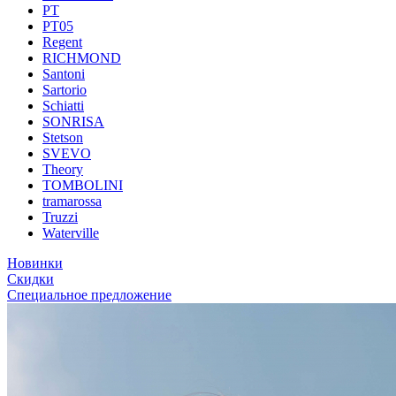
PT
PT05
Regent
RICHMOND
Santoni
Sartorio
Schiatti
SONRISA
Stetson
SVEVO
Theory
TOMBOLINI
tramarossa
Truzzi
Waterville
Новинки
Скидки
Специальное предложение