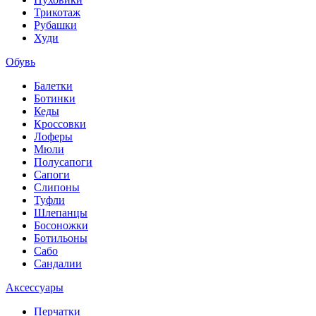
Трикотаж
Рубашки
Худи
Обувь
Балетки
Ботинки
Кеды
Кроссовки
Лоферы
Мюли
Полусапоги
Сапоги
Слипоны
Туфли
Шлепанцы
Босоножки
Ботильоны
Сабо
Сандалии
Аксессуары
Перчатки