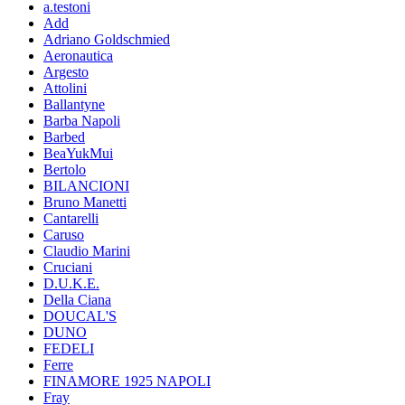
a.testoni
Add
Adriano Goldschmied
Aeronautica
Argesto
Attolini
Ballantyne
Barba Napoli
Barbed
BeaYukMui
Bertolo
BILANCIONI
Bruno Manetti
Cantarelli
Caruso
Claudio Marini
Cruciani
D.U.K.E.
Della Ciana
DOUCAL'S
DUNO
FEDELI
Ferre
FINAMORE 1925 NAPOLI
Fray