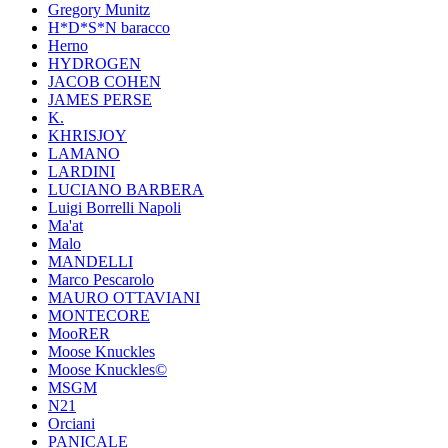
Gregory Munitz
H*D*S*N baracco
Herno
HYDROGEN
JACOB COHEN
JAMES PERSE
K.
KHRISJOY
LAMANO
LARDINI
LUCIANO BARBERA
Luigi Borrelli Napoli
Ma'at
Malo
MANDELLI
Marco Pescarolo
MAURO OTTAVIANI
MONTECORE
MooRER
Moose Knuckles
Moose Knuckles©️
MSGM
N21
Orciani
PANICALE