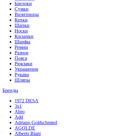
Брелоки
Сумки
Визитницы
Кепки
Шапки
Носки
Косынки
Шарфы
Ремни
Разное
Пояса
Рюкзаки
Украшения
Рукава
Шляпы
Бренды
1972 DESA
3x1
Abro
Add
Adriano Goldschmied
AGOLDE
Alberto Biani