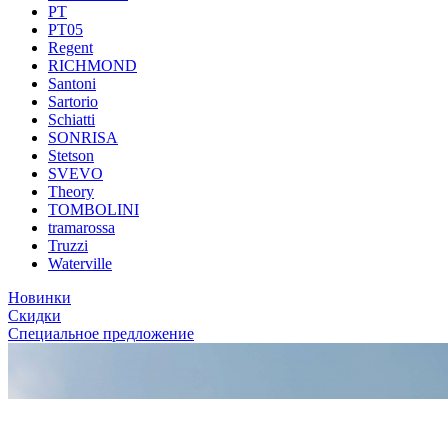
PT
PT05
Regent
RICHMOND
Santoni
Sartorio
Schiatti
SONRISA
Stetson
SVEVO
Theory
TOMBOLINI
tramarossa
Truzzi
Waterville
Новинки
Скидки
Специальное предложение