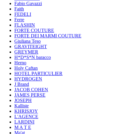
Fabio Gavazzi
Faith
FEDELI
Ferre
FLASHIN
FORTE COUTURE
FORTE DEI MARMI COUTURE
Giuliana Teso
GRAVITEIGHT
GREYMER
H*D*S*N baracco
Herno
Holy Caftan
HOTEL PARTICULIER
HYDROGEN
J Brand
JACOB COHEN
JAMES PERSE
JOSEPH
Kalliste
KHRISJOY
L'AGENCE
LARDINI
M A T E
Ma'at