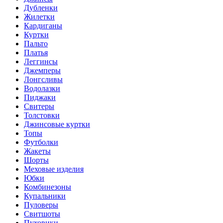
Дубленки
Жилетки
Кардиганы
Куртки
Пальто
Платья
Леггинсы
Джемперы
Лонгсливы
Водолазки
Пиджаки
Свитеры
Толстовки
Джинсовые куртки
Топы
Футболки
Жакеты
Шорты
Меховые изделия
Юбки
Комбинезоны
Купальники
Пуловеры
Свитшоты
Пуховики