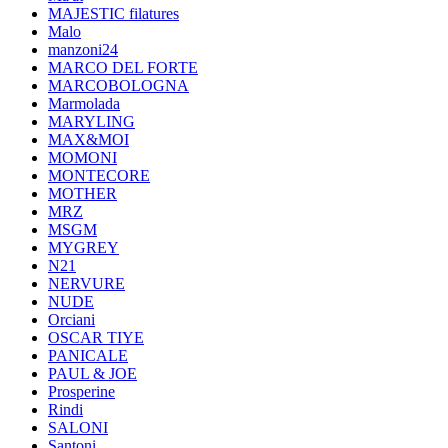
MAJESTIC filatures
Malo
manzoni24
MARCO DEL FORTE
MARCOBOLOGNA
Marmolada
MARYLING
MAX&MOI
MOMONI
MONTECORE
MOTHER
MRZ
MSGM
MYGREY
N21
NERVURE
NUDE
Orciani
OSCAR TIYE
PANICALE
PAUL & JOE
Prosperine
Rindi
SALONI
Santoni