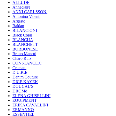
ALLUDE
Anneclaire
ANNI CARLSSON.
Antonino Valenti
Argesto
Baldan
BILANCIONI
Black Coral
BLANCHA
BLANCHETT
BORBONESE
Bruno Manetti
Charo Ruiz
CONSTANCE.C
Cruciani
D.U.K.E.
Denim Couture
DICE KAYEK
DOUCAL'S
DROMe
ELENA GHISELLINI
EQUIPMENT
ERIKA CAVALLINI
ERMANNO
ESSENTIEL