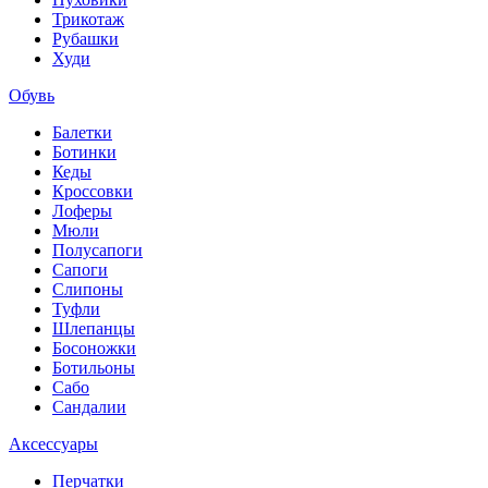
Трикотаж
Рубашки
Худи
Обувь
Балетки
Ботинки
Кеды
Кроссовки
Лоферы
Мюли
Полусапоги
Сапоги
Слипоны
Туфли
Шлепанцы
Босоножки
Ботильоны
Сабо
Сандалии
Аксессуары
Перчатки