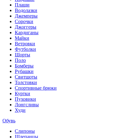
Плащи
Водолазки
Джемперы
Сорочки
Джоггеры
Кардиганы
Майки
Ветровки
Футболки
Шорты
Поло
Бомберы
Рубашки
Свитшоты
Толстовки
Спортивные брюки
Куртки
Пуховики
Лонгсливы
Худи
Обувь
Слипоны
Шлепанцы