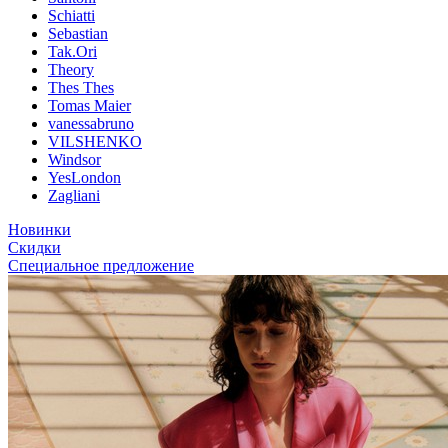
Schiatti
Sebastian
Tak.Ori
Theory
Thes Thes
Tomas Maier
vanessabruno
VILSHENKO
Windsor
YesLondon
Zagliani
Новинки
Скидки
Специальное предложение