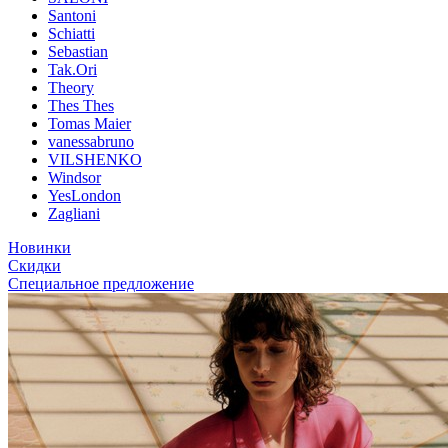
Santoni
Schiatti
Sebastian
Tak.Ori
Theory
Thes Thes
Tomas Maier
vanessabruno
VILSHENKO
Windsor
YesLondon
Zagliani
Новинки
Скидки
Специальное предложение