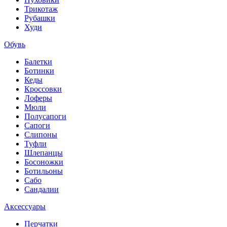
Трикотаж
Рубашки
Худи
Обувь
Балетки
Ботинки
Кеды
Кроссовки
Лоферы
Мюли
Полусапоги
Сапоги
Слипоны
Туфли
Шлепанцы
Босоножки
Ботильоны
Сабо
Сандалии
Аксессуары
Перчатки