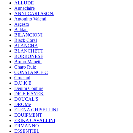
ALLUDE
Anneclaire
ANNI CARLSSON.
Antonino Valenti
Argesto
Baldan
BILANCIONI
Black Coral
BLANCHA
BLANCHETT
BORBONESE
Bruno Manetti
Charo Ruiz
CONSTANCE.C
Cruciani
D.U.K.E.
Denim Couture
DICE KAYEK
DOUCAL'S
DROMe
ELENA GHISELLINI
EQUIPMENT
ERIKA CAVALLINI
ERMANNO
ESSENTIEL