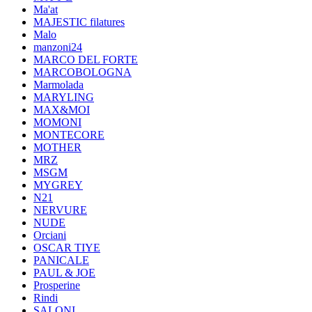
Ma'at
MAJESTIC filatures
Malo
manzoni24
MARCO DEL FORTE
MARCOBOLOGNA
Marmolada
MARYLING
MAX&MOI
MOMONI
MONTECORE
MOTHER
MRZ
MSGM
MYGREY
N21
NERVURE
NUDE
Orciani
OSCAR TIYE
PANICALE
PAUL & JOE
Prosperine
Rindi
SALONI