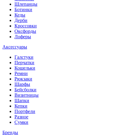
Шлепанцы
Ботинки
Кеды
Дерби
Кроссовки
Оксфорды
Лоферы
Аксессуары
Галстуки
Перчатки
Кошельки
Ремни
Рюкзаки
Шарфы
Бейсболки
Визитницы
Шапки
Кепки
Портфели
Разное
Сумки
Бренды