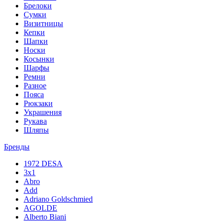
Брелоки
Сумки
Визитницы
Кепки
Шапки
Носки
Косынки
Шарфы
Ремни
Разное
Пояса
Рюкзаки
Украшения
Рукава
Шляпы
Бренды
1972 DESA
3x1
Abro
Add
Adriano Goldschmied
AGOLDE
Alberto Biani