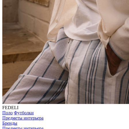
FEDELI
Поло
Футболки
Предметы интерьера
Бренды
Предметы интерьера