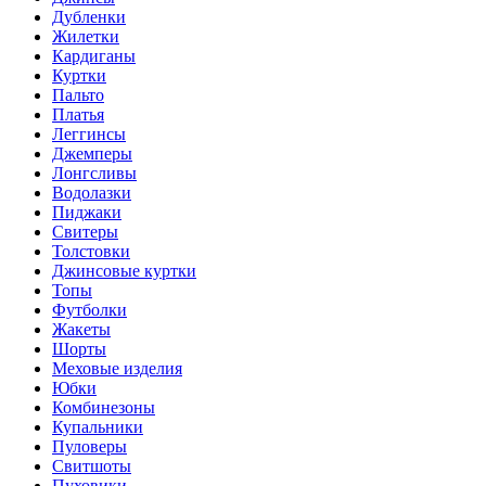
Дубленки
Жилетки
Кардиганы
Куртки
Пальто
Платья
Леггинсы
Джемперы
Лонгсливы
Водолазки
Пиджаки
Свитеры
Толстовки
Джинсовые куртки
Топы
Футболки
Жакеты
Шорты
Меховые изделия
Юбки
Комбинезоны
Купальники
Пуловеры
Свитшоты
Пуховики