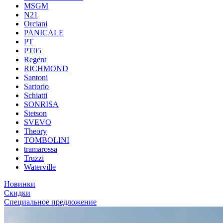
MSGM
N21
Orciani
PANICALE
PT
PT05
Regent
RICHMOND
Santoni
Sartorio
Schiatti
SONRISA
Stetson
SVEVO
Theory
TOMBOLINI
tramarossa
Truzzi
Waterville
Новинки
Скидки
Специальное предложение