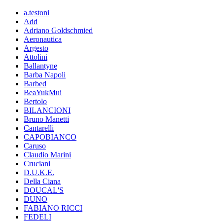
a.testoni
Add
Adriano Goldschmied
Aeronautica
Argesto
Attolini
Ballantyne
Barba Napoli
Barbed
BeaYukMui
Bertolo
BILANCIONI
Bruno Manetti
Cantarelli
CAPOBIANCO
Caruso
Claudio Marini
Cruciani
D.U.K.E.
Della Ciana
DOUCAL'S
DUNO
FABIANO RICCI
FEDELI