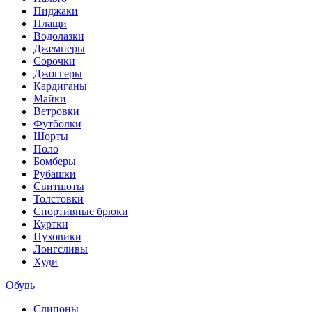
Пиджаки
Плащи
Водолазки
Джемперы
Сорочки
Джоггеры
Кардиганы
Майки
Ветровки
Футболки
Шорты
Поло
Бомберы
Рубашки
Свитшоты
Толстовки
Спортивные брюки
Куртки
Пуховики
Лонгсливы
Худи
Обувь
Слипоны