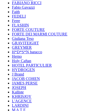
FABIANO RICCI
Fabio Gavazzi
Faith
FEDELI
Ferre
FLASHIN
FORTE COUTURE
FORTE DEI MARMI COUTURE
Giuliana Teso
GRAVITEIGHT
GREYMER
H*D*S*N baracco
Herno
Holy Caftan
HOTEL PARTICULIER
HYDROGEN
J Brand
JACOB COHEN
JAMES PERSE
JOSEPH
Kalliste
KHRISJOY
L'AGENCE
LARDINI
M A T E