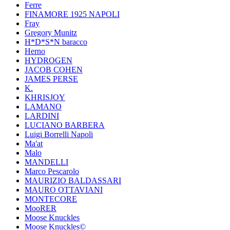
Ferre
FINAMORE 1925 NAPOLI
Fray
Gregory Munitz
H*D*S*N baracco
Herno
HYDROGEN
JACOB COHEN
JAMES PERSE
K.
KHRISJOY
LAMANO
LARDINI
LUCIANO BARBERA
Luigi Borrelli Napoli
Ma'at
Malo
MANDELLI
Marco Pescarolo
MAURIZIO BALDASSARI
MAURO OTTAVIANI
MONTECORE
MooRER
Moose Knuckles
Moose Knuckles©️