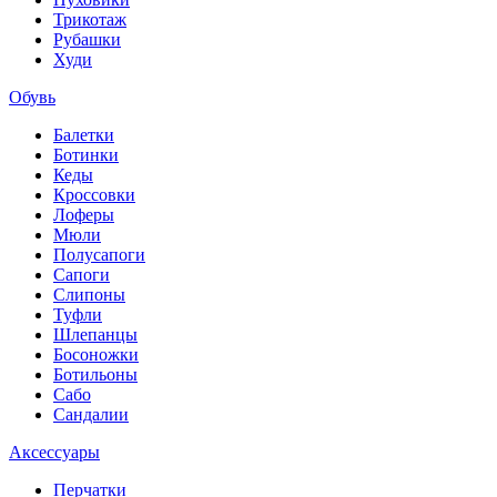
Трикотаж
Рубашки
Худи
Обувь
Балетки
Ботинки
Кеды
Кроссовки
Лоферы
Мюли
Полусапоги
Сапоги
Слипоны
Туфли
Шлепанцы
Босоножки
Ботильоны
Сабо
Сандалии
Аксессуары
Перчатки