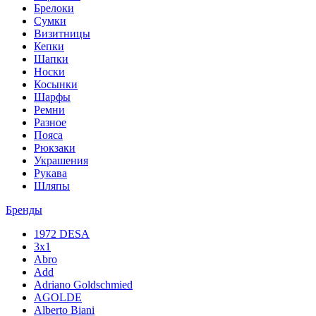
Брелоки
Сумки
Визитницы
Кепки
Шапки
Носки
Косынки
Шарфы
Ремни
Разное
Пояса
Рюкзаки
Украшения
Рукава
Шляпы
Бренды
1972 DESA
3x1
Abro
Add
Adriano Goldschmied
AGOLDE
Alberto Biani