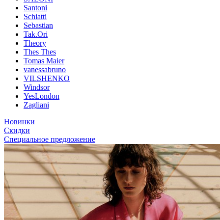
Santoni
Schiatti
Sebastian
Tak.Ori
Theory
Thes Thes
Tomas Maier
vanessabruno
VILSHENKO
Windsor
YesLondon
Zagliani
Новинки
Скидки
Специальное предложение