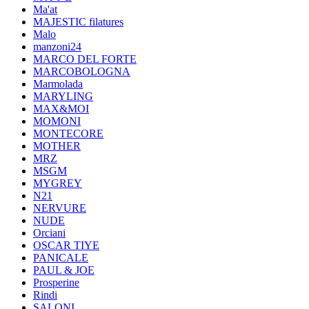
Ma'at
MAJESTIC filatures
Malo
manzoni24
MARCO DEL FORTE
MARCOBOLOGNA
Marmolada
MARYLING
MAX&MOI
MOMONI
MONTECORE
MOTHER
MRZ
MSGM
MYGREY
N21
NERVURE
NUDE
Orciani
OSCAR TIYE
PANICALE
PAUL & JOE
Prosperine
Rindi
SALONI