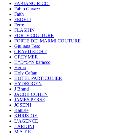
FABIANO RICCI
Fabio Gavazzi
Faith
FEDELI
Ferre
FLASHIN
FORTE COUTURE
FORTE DEI MARMI COUTURE
Giuliana Teso
GRAVITEIGHT
GREYMER
H*D*S*N baracco
Herno
Holy Caftan
HOTEL PARTICULIER
HYDROGEN
J Brand
JACOB COHEN
JAMES PERSE
JOSEPH
Kalliste
KHRISJOY
L'AGENCE
LARDINI
M A T E