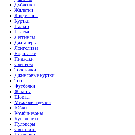
Дубленки
Жилетки
Кардиганы
Куртки
Пальто
Платья
Леггинсы
Джемперы
Лонгсливы
Водолазки
Пиджаки
Свитеры
Толстовки
Джинсовые куртки
Топы
Футболки
Жакеты
Шорты
Меховые изделия
Юбки
Комбинезоны
Купальники
Пуловеры
Свитшоты
Пуховики