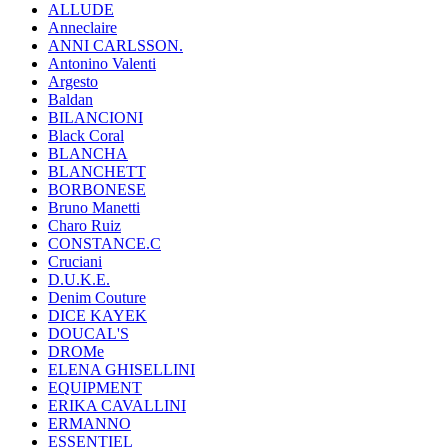
ALLUDE
Anneclaire
ANNI CARLSSON.
Antonino Valenti
Argesto
Baldan
BILANCIONI
Black Coral
BLANCHA
BLANCHETT
BORBONESE
Bruno Manetti
Charo Ruiz
CONSTANCE.C
Cruciani
D.U.K.E.
Denim Couture
DICE KAYEK
DOUCAL'S
DROMe
ELENA GHISELLINI
EQUIPMENT
ERIKA CAVALLINI
ERMANNO
ESSENTIEL