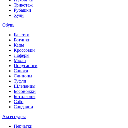
Трикотаж
Рубашки
Худи
Обувь
Балетки
Ботинки
Кеды
Кроссовки
Лоферы
Мюли
Полусапоги
Сапоги
Слипоны
Туфли
Шлепанцы
Босоножки
Ботильоны
Сабо
Сандалии
Аксессуары
Перчатки