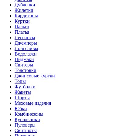
Дубленки
Жилетки
Кардиганы
Куртки
Пальто
Платья
Леггинсы
Джемперы
Лонгсливы
Водолазки
Пиджаки
Свитеры
Толстовки
Джинсовые куртки
Топы
Футболки
Жакеты
Шорты
Меховые изделия
Юбки
Комбинезоны
Купальники
Пуловеры
Свитшоты
Пуховики