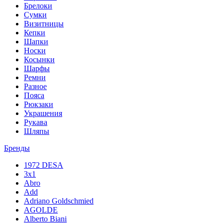
Брелоки
Сумки
Визитницы
Кепки
Шапки
Носки
Косынки
Шарфы
Ремни
Разное
Пояса
Рюкзаки
Украшения
Рукава
Шляпы
Бренды
1972 DESA
3x1
Abro
Add
Adriano Goldschmied
AGOLDE
Alberto Biani