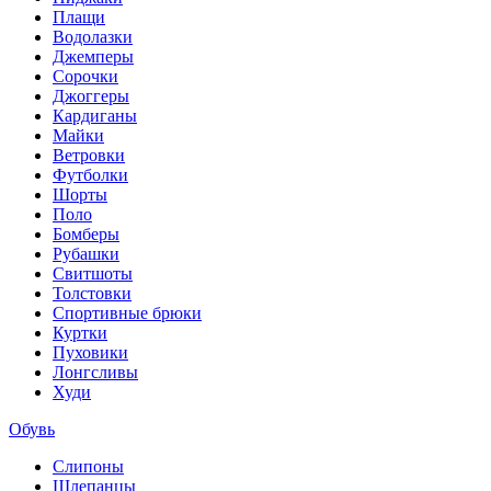
Плащи
Водолазки
Джемперы
Сорочки
Джоггеры
Кардиганы
Майки
Ветровки
Футболки
Шорты
Поло
Бомберы
Рубашки
Свитшоты
Толстовки
Спортивные брюки
Куртки
Пуховики
Лонгсливы
Худи
Обувь
Слипоны
Шлепанцы