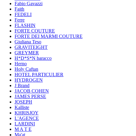
Fabio Gavazzi
Faith
FEDELI
Ferre
FLASHIN
FORTE COUTURE
FORTE DEI MARMI COUTURE
Giuliana Teso
GRAVITEIGHT
GREYMER
H*D*S*N baracco
Herno
Holy Caftan
HOTEL PARTICULIER
HYDROGEN
J Brand
JACOB COHEN
JAMES PERSE
JOSEPH
Kalliste
KHRISJOY
L'AGENCE
LARDINI
M A T E
Ma'at