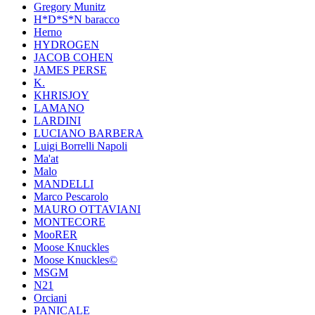
Gregory Munitz
H*D*S*N baracco
Herno
HYDROGEN
JACOB COHEN
JAMES PERSE
K.
KHRISJOY
LAMANO
LARDINI
LUCIANO BARBERA
Luigi Borrelli Napoli
Ma'at
Malo
MANDELLI
Marco Pescarolo
MAURO OTTAVIANI
MONTECORE
MooRER
Moose Knuckles
Moose Knuckles©️
MSGM
N21
Orciani
PANICALE