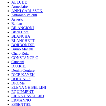
ALLUDE
Anneclaire
ANNI CARLSSON.
Antonino Valenti
Argesto
Baldan
BILANCIONI
Black Coral
BLANCHA
BLANCHETT
BORBONESE
Bruno Manetti
Charo Ruiz
CONSTANCE.C
Cruciani
D.U.K.E.
Denim Couture
DICE KAYEK
DOUCAL'S
DROMe
ELENA GHISELLINI
EQUIPMENT
ERIKA CAVALLINI
ERMANNO
ESSENTIEL