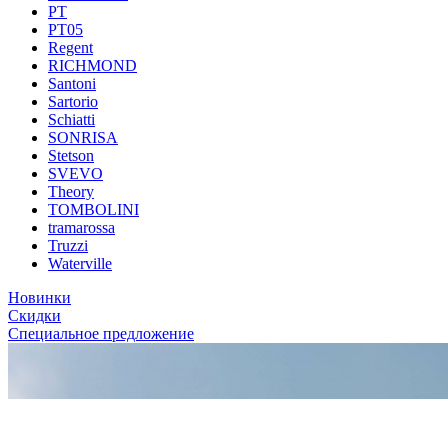
PT
PT05
Regent
RICHMOND
Santoni
Sartorio
Schiatti
SONRISA
Stetson
SVEVO
Theory
TOMBOLINI
tramarossa
Truzzi
Waterville
Новинки
Скидки
Специальное предложение