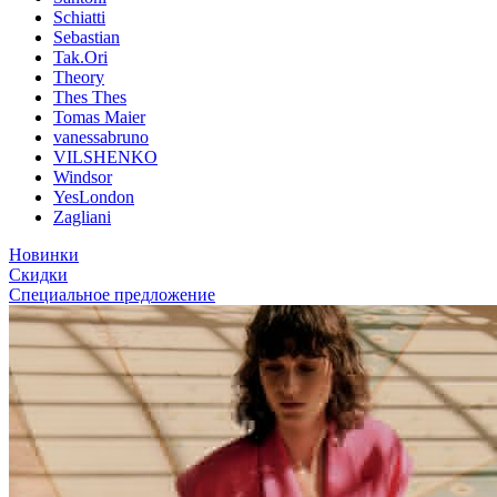
Schiatti
Sebastian
Tak.Ori
Theory
Thes Thes
Tomas Maier
vanessabruno
VILSHENKO
Windsor
YesLondon
Zagliani
Новинки
Скидки
Специальное предложение