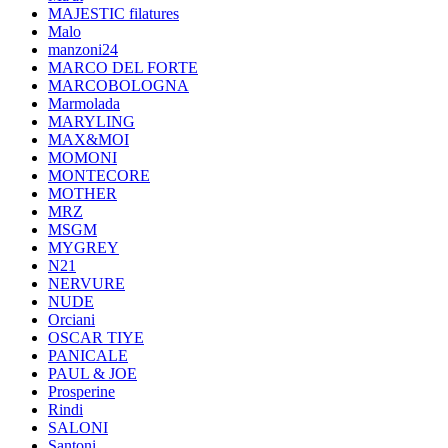
MAJESTIC filatures
Malo
manzoni24
MARCO DEL FORTE
MARCOBOLOGNA
Marmolada
MARYLING
MAX&MOI
MOMONI
MONTECORE
MOTHER
MRZ
MSGM
MYGREY
N21
NERVURE
NUDE
Orciani
OSCAR TIYE
PANICALE
PAUL & JOE
Prosperine
Rindi
SALONI
Santoni