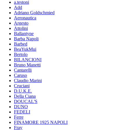
a.testoni
Add
Adriano Goldschmied
Aeronautica
Argesto
Attolini
Ballantyne
Barba Napoli
Barbed
BeaYukMui
Bertolo
BILANCIONI
Bruno Manetti
Cantarelli
Caruso
Claudio Marini
Cruciani
D.U.K.E.
Della Ciana
DOUCAL'S
DUNO
FEDELI
Ferre
FINAMORE 1925 NAPOLI
Fray