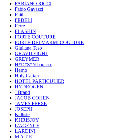
FABIANO RICCI
Fabio Gavazzi
Faith
FEDELI
Ferre
FLASHIN
FORTE COUTURE
FORTE DEI MARMI COUTURE
Giuliana Teso
GRAVITEIGHT
GREYMER
H*D*S*N baracco
Herno
Holy Caftan
HOTEL PARTICULIER
HYDROGEN
J Brand
JACOB COHEN
JAMES PERSE
JOSEPH
Kalliste
KHRISJOY
L'AGENCE
LARDINI
M A T E