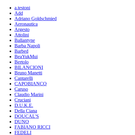
a.testoni
Add
Adriano Goldschmied
Aeronautica
Argesto
Attolini
Ballantyne
Barba Napoli
Barbed
BeaYukMui
Bertolo
BILANCIONI
Bruno Manetti
Cantarelli
CAPOBIANCO
Caruso
Claudio Marini
Cruciani
D.U.K.E.
Della Ciana
DOUCAL'S
DUNO
FABIANO RICCI
FEDELI