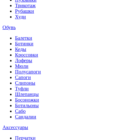
Трикотаж
Рубашки
Худи
Обувь
Балетки
Ботинки
Кеды
Кроссовки
Лоферы
Мюли
Полусапоги
Сапоги
Слипоны
Туфли
Шлепанцы
Босоножки
Ботильоны
Сабо
Сандалии
Аксессуары
Перчатки