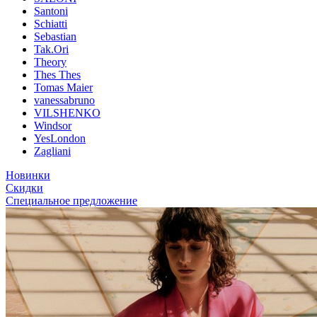
Santoni
Schiatti
Sebastian
Tak.Ori
Theory
Thes Thes
Tomas Maier
vanessabruno
VILSHENKO
Windsor
YesLondon
Zagliani
Новинки
Скидки
Специальное предложение