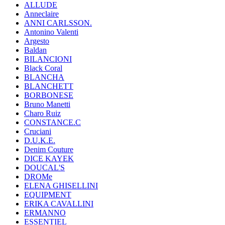
ALLUDE
Anneclaire
ANNI CARLSSON.
Antonino Valenti
Argesto
Baldan
BILANCIONI
Black Coral
BLANCHA
BLANCHETT
BORBONESE
Bruno Manetti
Charo Ruiz
CONSTANCE.C
Cruciani
D.U.K.E.
Denim Couture
DICE KAYEK
DOUCAL'S
DROMe
ELENA GHISELLINI
EQUIPMENT
ERIKA CAVALLINI
ERMANNO
ESSENTIEL