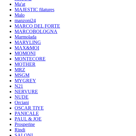
Ma'at
MAJESTIC filatures
Malo
manzoni24
MARCO DEL FORTE
MARCOBOLOGNA
Marmolada
MARYLING
MAX&MOI
MOMONI
MONTECORE
MOTHER
MRZ
MSGM
MYGREY
N21
NERVURE
NUDE
Orciani
OSCAR TIYE
PANICALE
PAUL & JOE
Prosperine
Rindi
SALONI