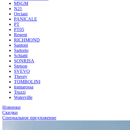
MSGM
N21
Orciani
PANICALE
PT
PT05
Regent
RICHMOND
Santoni
Sartorio
Schiatti
SONRISA
Stetson
SVEVO
Theory
TOMBOLINI
tramarossa
Truzzi
Waterville
Новинки
Скидки
Специальное предложение