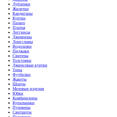
Дубленки
Жилетки
Кардиганы
Куртки
Пальто
Платья
Леггинсы
Джемперы
Лонгсливы
Водолазки
Пиджаки
Свитеры
Толстовки
Джинсовые куртки
Топы
Футболки
Жакеты
Шорты
Меховые изделия
Юбки
Комбинезоны
Купальники
Пуловеры
Свитшоты
Пуховики