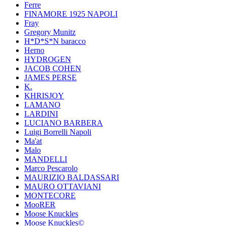
Ferre
FINAMORE 1925 NAPOLI
Fray
Gregory Munitz
H*D*S*N baracco
Herno
HYDROGEN
JACOB COHEN
JAMES PERSE
K.
KHRISJOY
LAMANO
LARDINI
LUCIANO BARBERA
Luigi Borrelli Napoli
Ma'at
Malo
MANDELLI
Marco Pescarolo
MAURIZIO BALDASSARI
MAURO OTTAVIANI
MONTECORE
MooRER
Moose Knuckles
Moose Knuckles©️