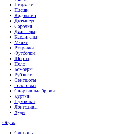
Пиджаки
Плащи
Водолазки
Джемперы
Сорочки
Джоггеры
Кардиганы
Майки
Ветровки
Футболки
Шорты
Поло
Бомберы
Рубашки
Свитшоты
Толстовки
Спортивные брюки
Куртки
Пуховики
Лонгсливы
Худи
Обувь
Слипоны