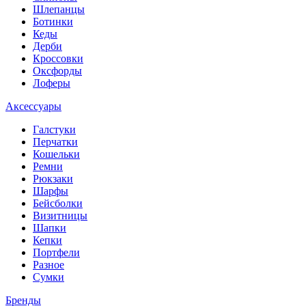
Шлепанцы
Ботинки
Кеды
Дерби
Кроссовки
Оксфорды
Лоферы
Аксессуары
Галстуки
Перчатки
Кошельки
Ремни
Рюкзаки
Шарфы
Бейсболки
Визитницы
Шапки
Кепки
Портфели
Разное
Сумки
Бренды