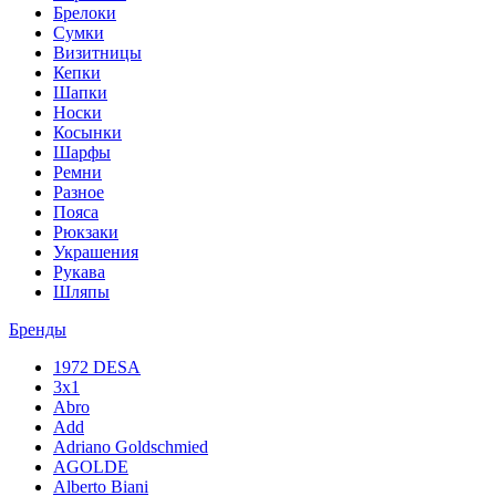
Брелоки
Сумки
Визитницы
Кепки
Шапки
Носки
Косынки
Шарфы
Ремни
Разное
Пояса
Рюкзаки
Украшения
Рукава
Шляпы
Бренды
1972 DESA
3x1
Abro
Add
Adriano Goldschmied
AGOLDE
Alberto Biani