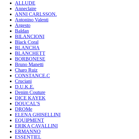
ALLUDE
Anneclaire
ANNI CARLSSON.
Antonino Valenti
Argesto
Baldan
BILANCIONI
Black Coral
BLANCHA
BLANCHETT
BORBONESE
Bruno Manetti
Charo Ruiz
CONSTANCE.C
Cruciani
D.U.K.E.
Denim Couture
DICE KAYEK
DOUCAL'S
DROMe
ELENA GHISELLINI
EQUIPMENT
ERIKA CAVALLINI
ERMANNO
ESSENTIEL