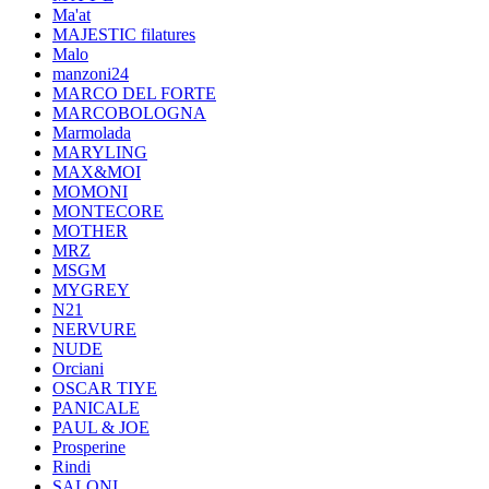
Ma'at
MAJESTIC filatures
Malo
manzoni24
MARCO DEL FORTE
MARCOBOLOGNA
Marmolada
MARYLING
MAX&MOI
MOMONI
MONTECORE
MOTHER
MRZ
MSGM
MYGREY
N21
NERVURE
NUDE
Orciani
OSCAR TIYE
PANICALE
PAUL & JOE
Prosperine
Rindi
SALONI