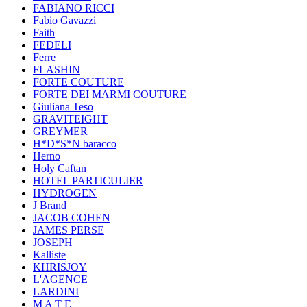
FABIANO RICCI
Fabio Gavazzi
Faith
FEDELI
Ferre
FLASHIN
FORTE COUTURE
FORTE DEI MARMI COUTURE
Giuliana Teso
GRAVITEIGHT
GREYMER
H*D*S*N baracco
Herno
Holy Caftan
HOTEL PARTICULIER
HYDROGEN
J Brand
JACOB COHEN
JAMES PERSE
JOSEPH
Kalliste
KHRISJOY
L'AGENCE
LARDINI
M A T E