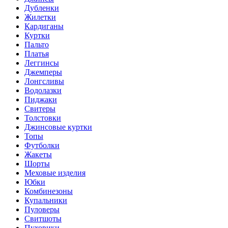
Дубленки
Жилетки
Кардиганы
Куртки
Пальто
Платья
Леггинсы
Джемперы
Лонгсливы
Водолазки
Пиджаки
Свитеры
Толстовки
Джинсовые куртки
Топы
Футболки
Жакеты
Шорты
Меховые изделия
Юбки
Комбинезоны
Купальники
Пуловеры
Свитшоты
Пуховики