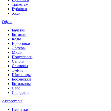
Трикотаж
Рубашки
Худи
Обувь
Балетки
Ботинки
Кеды
Кроссовки
Лоферы
Мюли
Полусапоги
Сапоги
Слипоны
Туфли
Шлепанцы
Босоножки
Ботильоны
Сабо
Сандалии
Аксессуары
Перчатки