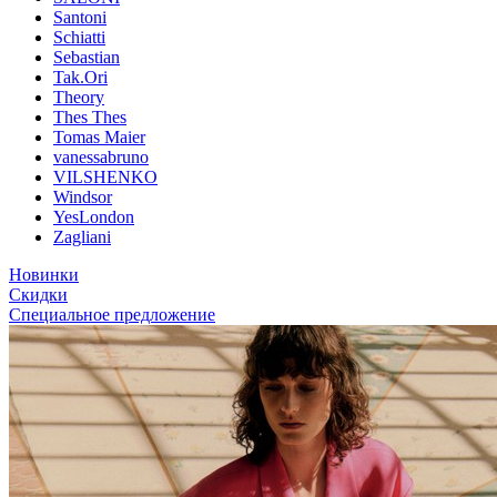
Santoni
Schiatti
Sebastian
Tak.Ori
Theory
Thes Thes
Tomas Maier
vanessabruno
VILSHENKO
Windsor
YesLondon
Zagliani
Новинки
Скидки
Специальное предложение