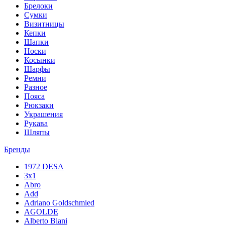
Брелоки
Сумки
Визитницы
Кепки
Шапки
Носки
Косынки
Шарфы
Ремни
Разное
Пояса
Рюкзаки
Украшения
Рукава
Шляпы
Бренды
1972 DESA
3x1
Abro
Add
Adriano Goldschmied
AGOLDE
Alberto Biani