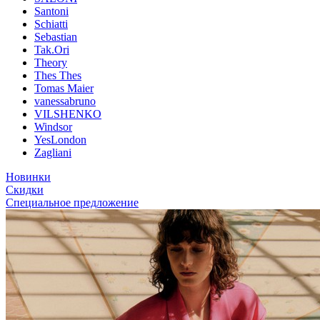
Santoni
Schiatti
Sebastian
Tak.Ori
Theory
Thes Thes
Tomas Maier
vanessabruno
VILSHENKO
Windsor
YesLondon
Zagliani
Новинки
Скидки
Специальное предложение