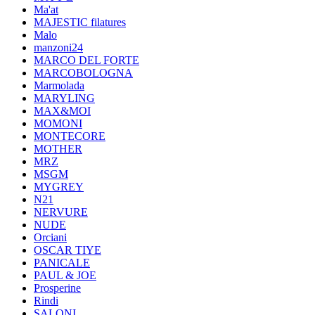
Ma'at
MAJESTIC filatures
Malo
manzoni24
MARCO DEL FORTE
MARCOBOLOGNA
Marmolada
MARYLING
MAX&MOI
MOMONI
MONTECORE
MOTHER
MRZ
MSGM
MYGREY
N21
NERVURE
NUDE
Orciani
OSCAR TIYE
PANICALE
PAUL & JOE
Prosperine
Rindi
SALONI