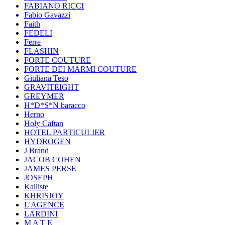
FABIANO RICCI
Fabio Gavazzi
Faith
FEDELI
Ferre
FLASHIN
FORTE COUTURE
FORTE DEI MARMI COUTURE
Giuliana Teso
GRAVITEIGHT
GREYMER
H*D*S*N baracco
Herno
Holy Caftan
HOTEL PARTICULIER
HYDROGEN
J Brand
JACOB COHEN
JAMES PERSE
JOSEPH
Kalliste
KHRISJOY
L'AGENCE
LARDINI
M A T E