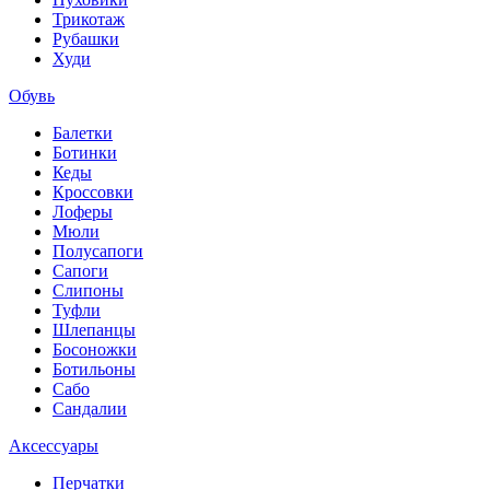
Трикотаж
Рубашки
Худи
Обувь
Балетки
Ботинки
Кеды
Кроссовки
Лоферы
Мюли
Полусапоги
Сапоги
Слипоны
Туфли
Шлепанцы
Босоножки
Ботильоны
Сабо
Сандалии
Аксессуары
Перчатки