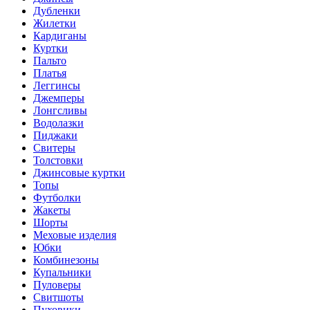
Дубленки
Жилетки
Кардиганы
Куртки
Пальто
Платья
Леггинсы
Джемперы
Лонгсливы
Водолазки
Пиджаки
Свитеры
Толстовки
Джинсовые куртки
Топы
Футболки
Жакеты
Шорты
Меховые изделия
Юбки
Комбинезоны
Купальники
Пуловеры
Свитшоты
Пуховики