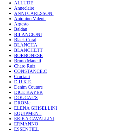
ALLUDE
Anneclaire
ANNI CARLSSON.
Antonino Valenti
Argesto
Baldan
BILANCIONI
Black Coral
BLANCHA
BLANCHETT
BORBONESE
Bruno Manetti
Charo Ruiz
CONSTANCE.C
Cruciani
D.U.K.E.
Denim Couture
DICE KAYEK
DOUCAL'S
DROMe
ELENA GHISELLINI
EQUIPMENT
ERIKA CAVALLINI
ERMANNO
ESSENTIEL