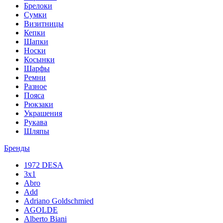
Брелоки
Сумки
Визитницы
Кепки
Шапки
Носки
Косынки
Шарфы
Ремни
Разное
Пояса
Рюкзаки
Украшения
Рукава
Шляпы
Бренды
1972 DESA
3x1
Abro
Add
Adriano Goldschmied
AGOLDE
Alberto Biani