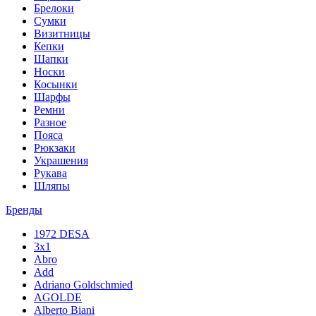
Брелоки
Сумки
Визитницы
Кепки
Шапки
Носки
Косынки
Шарфы
Ремни
Разное
Пояса
Рюкзаки
Украшения
Рукава
Шляпы
Бренды
1972 DESA
3x1
Abro
Add
Adriano Goldschmied
AGOLDE
Alberto Biani