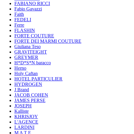
FABIANO RICCI
Fabio Gavazzi
Faith
FEDELI
Ferre
FLASHIN
FORTE COUTURE
FORTE DEI MARMI COUTURE
Giuliana Teso
GRAVITEIGHT
GREYMER
H*D*S*N baracco
Herno
Holy Caftan
HOTEL PARTICULIER
HYDROGEN
J Brand
JACOB COHEN
JAMES PERSE
JOSEPH
Kalliste
KHRISJOY
L'AGENCE
LARDINI
M A T E