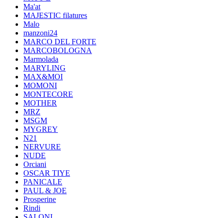
Ma'at
MAJESTIC filatures
Malo
manzoni24
MARCO DEL FORTE
MARCOBOLOGNA
Marmolada
MARYLING
MAX&MOI
MOMONI
MONTECORE
MOTHER
MRZ
MSGM
MYGREY
N21
NERVURE
NUDE
Orciani
OSCAR TIYE
PANICALE
PAUL & JOE
Prosperine
Rindi
SALONI