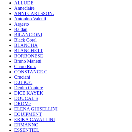
ALLUDE
Anneclaire
ANNI CARLSSON.
Antonino Valenti
Argesto
Baldan
BILANCIONI
Black Coral
BLANCHA
BLANCHETT
BORBONESE
Bruno Manetti
Charo Ruiz
CONSTANCE.C
Cruciani
D.U.K.E.
Denim Couture
DICE KAYEK
DOUCAL'S
DROMe
ELENA GHISELLINI
EQUIPMENT
ERIKA CAVALLINI
ERMANNO
ESSENTIEL