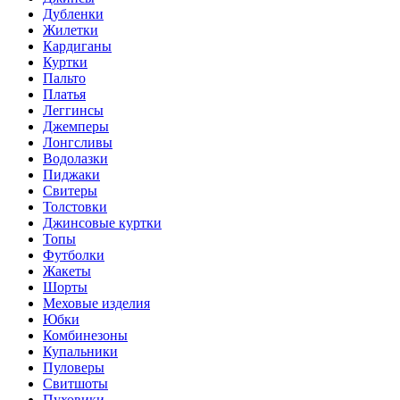
Дубленки
Жилетки
Кардиганы
Куртки
Пальто
Платья
Леггинсы
Джемперы
Лонгсливы
Водолазки
Пиджаки
Свитеры
Толстовки
Джинсовые куртки
Топы
Футболки
Жакеты
Шорты
Меховые изделия
Юбки
Комбинезоны
Купальники
Пуловеры
Свитшоты
Пуховики