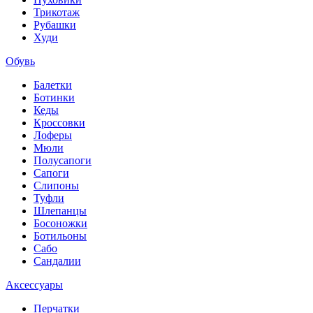
Трикотаж
Рубашки
Худи
Обувь
Балетки
Ботинки
Кеды
Кроссовки
Лоферы
Мюли
Полусапоги
Сапоги
Слипоны
Туфли
Шлепанцы
Босоножки
Ботильоны
Сабо
Сандалии
Аксессуары
Перчатки