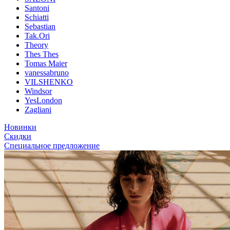
Santoni
Schiatti
Sebastian
Tak.Ori
Theory
Thes Thes
Tomas Maier
vanessabruno
VILSHENKO
Windsor
YesLondon
Zagliani
Новинки
Скидки
Специальное предложение