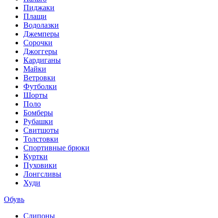
Пиджаки
Плащи
Водолазки
Джемперы
Сорочки
Джоггеры
Кардиганы
Майки
Ветровки
Футболки
Шорты
Поло
Бомберы
Рубашки
Свитшоты
Толстовки
Спортивные брюки
Куртки
Пуховики
Лонгсливы
Худи
Обувь
Слипоны