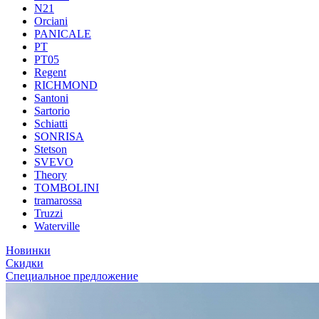
N21
Orciani
PANICALE
PT
PT05
Regent
RICHMOND
Santoni
Sartorio
Schiatti
SONRISA
Stetson
SVEVO
Theory
TOMBOLINI
tramarossa
Truzzi
Waterville
Новинки
Скидки
Специальное предложение