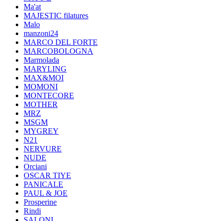
Ma'at
MAJESTIC filatures
Malo
manzoni24
MARCO DEL FORTE
MARCOBOLOGNA
Marmolada
MARYLING
MAX&MOI
MOMONI
MONTECORE
MOTHER
MRZ
MSGM
MYGREY
N21
NERVURE
NUDE
Orciani
OSCAR TIYE
PANICALE
PAUL & JOE
Prosperine
Rindi
SALONI