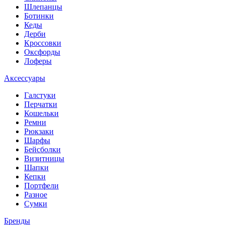
Шлепанцы
Ботинки
Кеды
Дерби
Кроссовки
Оксфорды
Лоферы
Аксессуары
Галстуки
Перчатки
Кошельки
Ремни
Рюкзаки
Шарфы
Бейсболки
Визитницы
Шапки
Кепки
Портфели
Разное
Сумки
Бренды