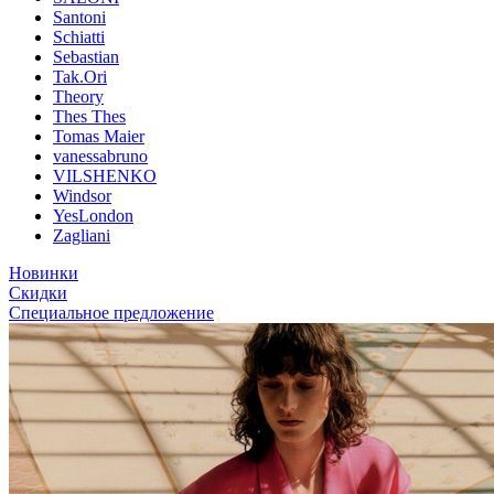
Santoni
Schiatti
Sebastian
Tak.Ori
Theory
Thes Thes
Tomas Maier
vanessabruno
VILSHENKO
Windsor
YesLondon
Zagliani
Новинки
Скидки
Специальное предложение