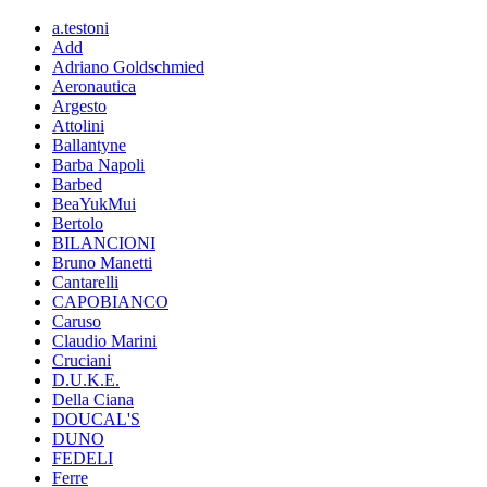
a.testoni
Add
Adriano Goldschmied
Aeronautica
Argesto
Attolini
Ballantyne
Barba Napoli
Barbed
BeaYukMui
Bertolo
BILANCIONI
Bruno Manetti
Cantarelli
CAPOBIANCO
Caruso
Claudio Marini
Cruciani
D.U.K.E.
Della Ciana
DOUCAL'S
DUNO
FEDELI
Ferre