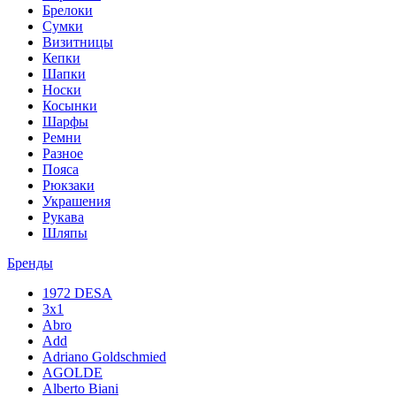
Брелоки
Сумки
Визитницы
Кепки
Шапки
Носки
Косынки
Шарфы
Ремни
Разное
Пояса
Рюкзаки
Украшения
Рукава
Шляпы
Бренды
1972 DESA
3x1
Abro
Add
Adriano Goldschmied
AGOLDE
Alberto Biani