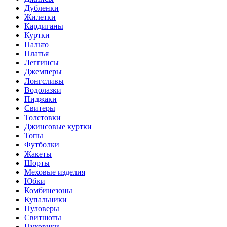
Дубленки
Жилетки
Кардиганы
Куртки
Пальто
Платья
Леггинсы
Джемперы
Лонгсливы
Водолазки
Пиджаки
Свитеры
Толстовки
Джинсовые куртки
Топы
Футболки
Жакеты
Шорты
Меховые изделия
Юбки
Комбинезоны
Купальники
Пуловеры
Свитшоты
Пуховики