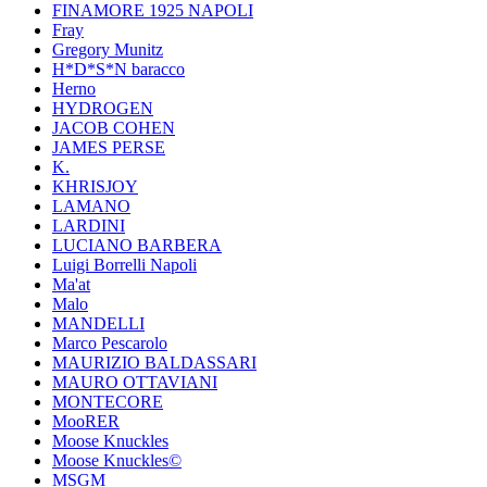
FINAMORE 1925 NAPOLI
Fray
Gregory Munitz
H*D*S*N baracco
Herno
HYDROGEN
JACOB COHEN
JAMES PERSE
K.
KHRISJOY
LAMANO
LARDINI
LUCIANO BARBERA
Luigi Borrelli Napoli
Ma'at
Malo
MANDELLI
Marco Pescarolo
MAURIZIO BALDASSARI
MAURO OTTAVIANI
MONTECORE
MooRER
Moose Knuckles
Moose Knuckles©️
MSGM