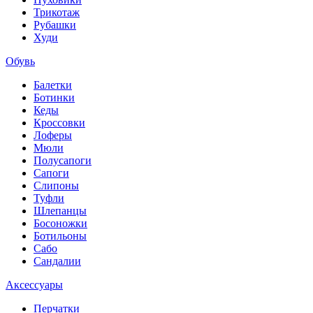
Трикотаж
Рубашки
Худи
Обувь
Балетки
Ботинки
Кеды
Кроссовки
Лоферы
Мюли
Полусапоги
Сапоги
Слипоны
Туфли
Шлепанцы
Босоножки
Ботильоны
Сабо
Сандалии
Аксессуары
Перчатки