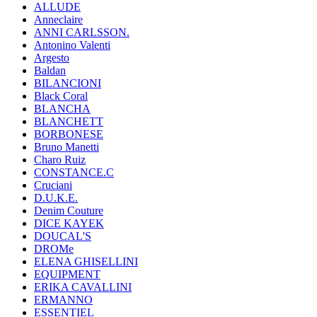
ALLUDE
Anneclaire
ANNI CARLSSON.
Antonino Valenti
Argesto
Baldan
BILANCIONI
Black Coral
BLANCHA
BLANCHETT
BORBONESE
Bruno Manetti
Charo Ruiz
CONSTANCE.C
Cruciani
D.U.K.E.
Denim Couture
DICE KAYEK
DOUCAL'S
DROMe
ELENA GHISELLINI
EQUIPMENT
ERIKA CAVALLINI
ERMANNO
ESSENTIEL