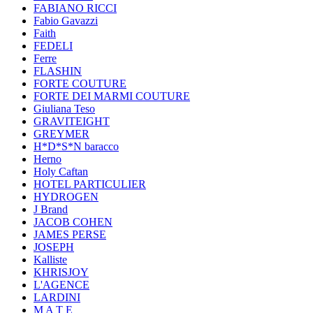
FABIANO RICCI
Fabio Gavazzi
Faith
FEDELI
Ferre
FLASHIN
FORTE COUTURE
FORTE DEI MARMI COUTURE
Giuliana Teso
GRAVITEIGHT
GREYMER
H*D*S*N baracco
Herno
Holy Caftan
HOTEL PARTICULIER
HYDROGEN
J Brand
JACOB COHEN
JAMES PERSE
JOSEPH
Kalliste
KHRISJOY
L'AGENCE
LARDINI
M A T E