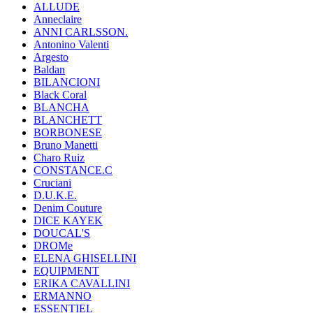
ALLUDE
Anneclaire
ANNI CARLSSON.
Antonino Valenti
Argesto
Baldan
BILANCIONI
Black Coral
BLANCHA
BLANCHETT
BORBONESE
Bruno Manetti
Charo Ruiz
CONSTANCE.C
Cruciani
D.U.K.E.
Denim Couture
DICE KAYEK
DOUCAL'S
DROMe
ELENA GHISELLINI
EQUIPMENT
ERIKA CAVALLINI
ERMANNO
ESSENTIEL