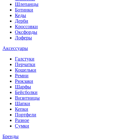
Шлепанцы
Ботинки
Кеды
Дерби
Кроссовки
Оксфорды
Лоферы
Аксессуары
Галстуки
Перчатки
Кошельки
Ремни
Рюкзаки
Шарфы
Бейсболки
Визитницы
Шапки
Кепки
Портфели
Разное
Сумки
Бренды