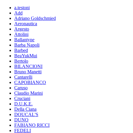
a.testoni
Add
Adriano Goldschmied
Aeronautica
Argesto
Attolini
Ballantyne
Barba Napoli
Barbed
BeaYukMui
Bertolo
BILANCIONI
Bruno Manetti
Cantarelli
CAPOBIANCO
Caruso
Claudio Marini
Cruciani
D.U.K.E.
Della Ciana
DOUCAL'S
DUNO
FABIANO RICCI
FEDELI