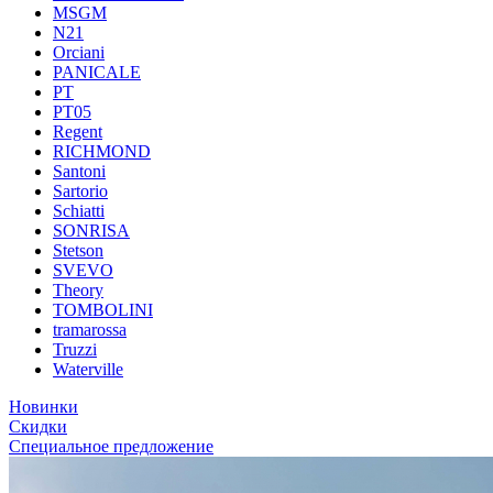
MSGM
N21
Orciani
PANICALE
PT
PT05
Regent
RICHMOND
Santoni
Sartorio
Schiatti
SONRISA
Stetson
SVEVO
Theory
TOMBOLINI
tramarossa
Truzzi
Waterville
Новинки
Скидки
Специальное предложение