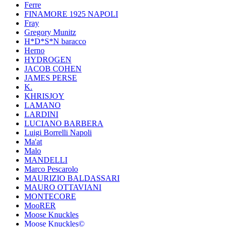
Ferre
FINAMORE 1925 NAPOLI
Fray
Gregory Munitz
H*D*S*N baracco
Herno
HYDROGEN
JACOB COHEN
JAMES PERSE
K.
KHRISJOY
LAMANO
LARDINI
LUCIANO BARBERA
Luigi Borrelli Napoli
Ma'at
Malo
MANDELLI
Marco Pescarolo
MAURIZIO BALDASSARI
MAURO OTTAVIANI
MONTECORE
MooRER
Moose Knuckles
Moose Knuckles©️