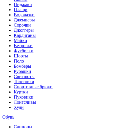
Пиджаки
Плащи
Водолазки
Джемперы
Сорочки
Джоггеры
Кардиганы
Майки
Ветровки
Футболки
Шорты
Поло
Бомберы
Рубашки
Свитшоты
Толстовки
Спортивные брюки
Куртки
Пуховики
Лонгсливы
Худи
Обувь
Слипоны