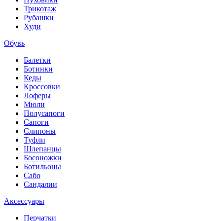
Трикотаж
Рубашки
Худи
Обувь
Балетки
Ботинки
Кеды
Кроссовки
Лоферы
Мюли
Полусапоги
Сапоги
Слипоны
Туфли
Шлепанцы
Босоножки
Ботильоны
Сабо
Сандалии
Аксессуары
Перчатки