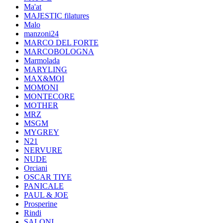
Ma'at
MAJESTIC filatures
Malo
manzoni24
MARCO DEL FORTE
MARCOBOLOGNA
Marmolada
MARYLING
MAX&MOI
MOMONI
MONTECORE
MOTHER
MRZ
MSGM
MYGREY
N21
NERVURE
NUDE
Orciani
OSCAR TIYE
PANICALE
PAUL & JOE
Prosperine
Rindi
SALONI