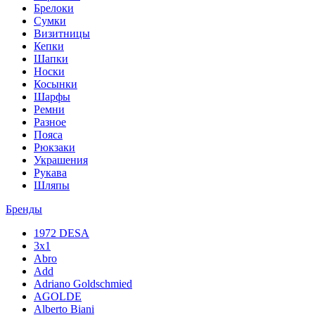
Брелоки
Сумки
Визитницы
Кепки
Шапки
Носки
Косынки
Шарфы
Ремни
Разное
Пояса
Рюкзаки
Украшения
Рукава
Шляпы
Бренды
1972 DESA
3x1
Abro
Add
Adriano Goldschmied
AGOLDE
Alberto Biani