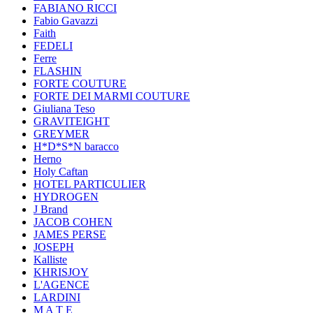
FABIANO RICCI
Fabio Gavazzi
Faith
FEDELI
Ferre
FLASHIN
FORTE COUTURE
FORTE DEI MARMI COUTURE
Giuliana Teso
GRAVITEIGHT
GREYMER
H*D*S*N baracco
Herno
Holy Caftan
HOTEL PARTICULIER
HYDROGEN
J Brand
JACOB COHEN
JAMES PERSE
JOSEPH
Kalliste
KHRISJOY
L'AGENCE
LARDINI
M A T E