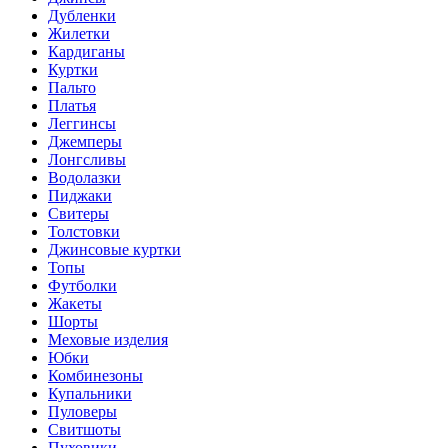
Дубленки
Жилетки
Кардиганы
Куртки
Пальто
Платья
Леггинсы
Джемперы
Лонгсливы
Водолазки
Пиджаки
Свитеры
Толстовки
Джинсовые куртки
Топы
Футболки
Жакеты
Шорты
Меховые изделия
Юбки
Комбинезоны
Купальники
Пуловеры
Свитшоты
Пуховики