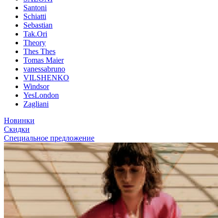
Santoni
Schiatti
Sebastian
Tak.Ori
Theory
Thes Thes
Tomas Maier
vanessabruno
VILSHENKO
Windsor
YesLondon
Zagliani
Новинки
Скидки
Специальное предложение