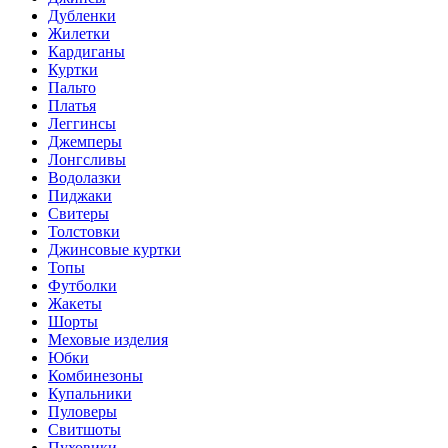
Дубленки
Жилетки
Кардиганы
Куртки
Пальто
Платья
Леггинсы
Джемперы
Лонгсливы
Водолазки
Пиджаки
Свитеры
Толстовки
Джинсовые куртки
Топы
Футболки
Жакеты
Шорты
Меховые изделия
Юбки
Комбинезоны
Купальники
Пуловеры
Свитшоты
Пуховики