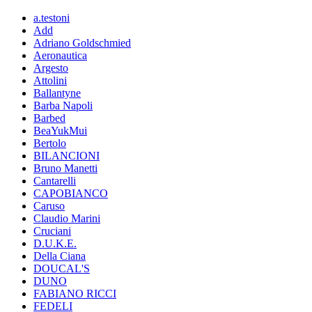
a.testoni
Add
Adriano Goldschmied
Aeronautica
Argesto
Attolini
Ballantyne
Barba Napoli
Barbed
BeaYukMui
Bertolo
BILANCIONI
Bruno Manetti
Cantarelli
CAPOBIANCO
Caruso
Claudio Marini
Cruciani
D.U.K.E.
Della Ciana
DOUCAL'S
DUNO
FABIANO RICCI
FEDELI