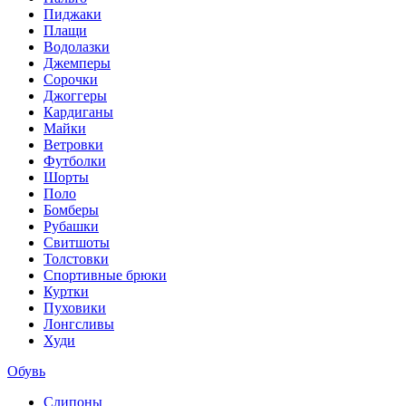
Пиджаки
Плащи
Водолазки
Джемперы
Сорочки
Джоггеры
Кардиганы
Майки
Ветровки
Футболки
Шорты
Поло
Бомберы
Рубашки
Свитшоты
Толстовки
Спортивные брюки
Куртки
Пуховики
Лонгсливы
Худи
Обувь
Слипоны