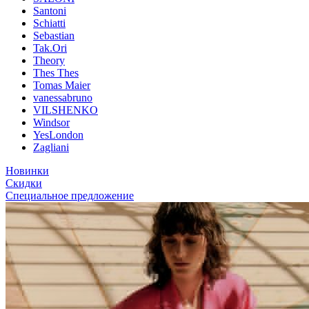
Santoni
Schiatti
Sebastian
Tak.Ori
Theory
Thes Thes
Tomas Maier
vanessabruno
VILSHENKO
Windsor
YesLondon
Zagliani
Новинки
Скидки
Специальное предложение