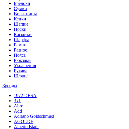
Брелоки
Сумки
Визитницы
Кепки
Шапки
Носки
Косынки
Шарфы
Ремни
Разное
Пояса
Рюкзаки
Украшения
Рукава
Шляпы
Бренды
1972 DESA
3x1
Abro
Add
Adriano Goldschmied
AGOLDE
Alberto Biani