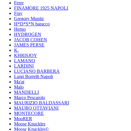
Ferre
FINAMORE 1925 NAPOLI
Fray
Gregory Munitz
H*D*S*N baracco
Herno
HYDROGEN
JACOB COHEN
JAMES PERSE
K.
KHRISJOY
LAMANO
LARDINI
LUCIANO BARBERA
Luigi Borrelli Napoli
Ma'at
Malo
MANDELLI
Marco Pescarolo
MAURIZIO BALDASSARI
MAURO OTTAVIANI
MONTECORE
MooRER
Moose Knuckles
Moose Knuckles©️