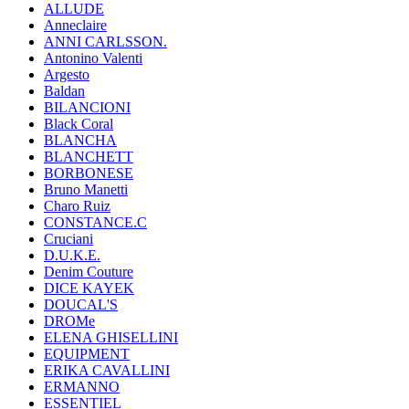
ALLUDE
Anneclaire
ANNI CARLSSON.
Antonino Valenti
Argesto
Baldan
BILANCIONI
Black Coral
BLANCHA
BLANCHETT
BORBONESE
Bruno Manetti
Charo Ruiz
CONSTANCE.C
Cruciani
D.U.K.E.
Denim Couture
DICE KAYEK
DOUCAL'S
DROMe
ELENA GHISELLINI
EQUIPMENT
ERIKA CAVALLINI
ERMANNO
ESSENTIEL