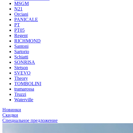
MSGM
N21
Orciani
PANICALE
PT
PT05
Regent
RICHMOND
Santoni
Sartorio
Schiatti
SONRISA
Stetson
SVEVO
Theory
TOMBOLINI
tramarossa
Truzzi
Waterville
Новинки
Скидки
Специальное предложение