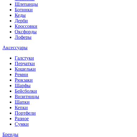
Шлепанцы
Ботинки
Кеды
Дерби
Кроссовки
Оксфорды
Лоферы
Аксессуары
Галстуки
Перчатки
Кошельки
Ремни
Рюкзаки
Шарфы
Бейсболки
Визитницы
Шапки
Кепки
Портфели
Разное
Сумки
Бренды