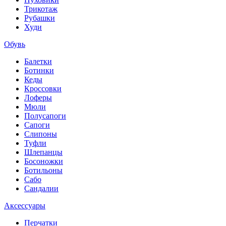
Трикотаж
Рубашки
Худи
Обувь
Балетки
Ботинки
Кеды
Кроссовки
Лоферы
Мюли
Полусапоги
Сапоги
Слипоны
Туфли
Шлепанцы
Босоножки
Ботильоны
Сабо
Сандалии
Аксессуары
Перчатки