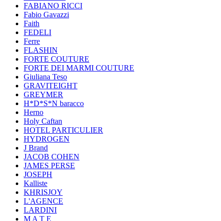
FABIANO RICCI
Fabio Gavazzi
Faith
FEDELI
Ferre
FLASHIN
FORTE COUTURE
FORTE DEI MARMI COUTURE
Giuliana Teso
GRAVITEIGHT
GREYMER
H*D*S*N baracco
Herno
Holy Caftan
HOTEL PARTICULIER
HYDROGEN
J Brand
JACOB COHEN
JAMES PERSE
JOSEPH
Kalliste
KHRISJOY
L'AGENCE
LARDINI
M A T E