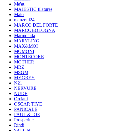
Ma'at
MAJESTIC filatures
Malo
manzoni24
MARCO DEL FORTE
MARCOBOLOGNA
Marmolada
MARYLING
MAX&MOI
MOMONI
MONTECORE
MOTHER
MRZ
MSGM
MYGREY
N21
NERVURE
NUDE
Orciani
OSCAR TIYE
PANICALE
PAUL & JOE
Prosperine
Rindi
SALONI