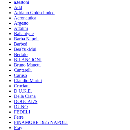
a.testoni
Add
Adriano Goldschmied
Aeronautica
Argesto
Attolini
Ballantyne
Barba Napoli
Barbed
BeaYukMui
Bertolo
BILANCIONI
Bruno Manetti
Cantarelli
Caruso
Claudio Marini
Cruciani
D.U.K.E.
Della Ciana
DOUCAL'S
DUNO
FEDELI
Ferre
FINAMORE 1925 NAPOLI
Fray