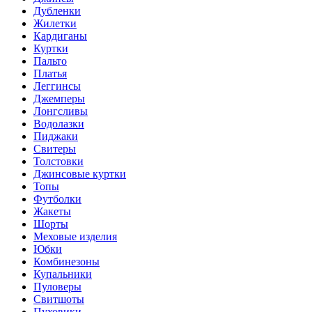
Дубленки
Жилетки
Кардиганы
Куртки
Пальто
Платья
Леггинсы
Джемперы
Лонгсливы
Водолазки
Пиджаки
Свитеры
Толстовки
Джинсовые куртки
Топы
Футболки
Жакеты
Шорты
Меховые изделия
Юбки
Комбинезоны
Купальники
Пуловеры
Свитшоты
Пуховики