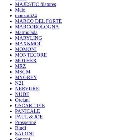
MAJESTIC filatures
Malo
manzoni24
MARCO DEL FORTE
MARCOBOLOGNA
Marmolada
MARYLING
MAX&MOI
MOMONI
MONTECORE
MOTHER
MRZ
MSGM
MYGREY
N21
NERVURE
NUDE
Orciani
OSCAR TIYE
PANICALE
PAUL & JOE
Prosperine
Rindi
SALONI
Santoni