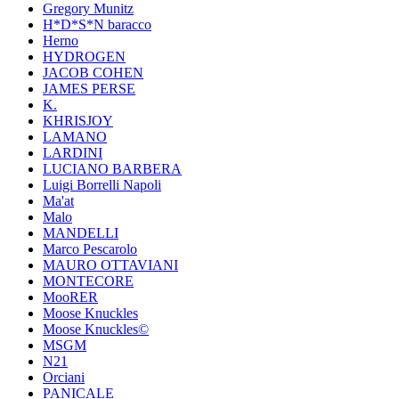
Gregory Munitz
H*D*S*N baracco
Herno
HYDROGEN
JACOB COHEN
JAMES PERSE
K.
KHRISJOY
LAMANO
LARDINI
LUCIANO BARBERA
Luigi Borrelli Napoli
Ma'at
Malo
MANDELLI
Marco Pescarolo
MAURO OTTAVIANI
MONTECORE
MooRER
Moose Knuckles
Moose Knuckles©️
MSGM
N21
Orciani
PANICALE