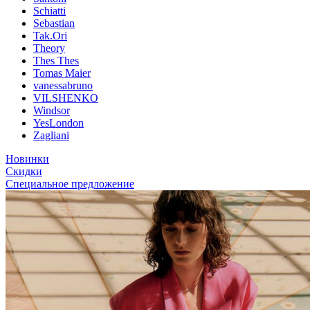
Schiatti
Sebastian
Tak.Ori
Theory
Thes Thes
Tomas Maier
vanessabruno
VILSHENKO
Windsor
YesLondon
Zagliani
Новинки
Скидки
Специальное предложение