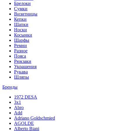
Брелоки
Сумки
Визитницы
Кепки
Шапки
Носки
Косынки
Шарфы
Ремни
Разное
Пояса
Рюкзаки
Украшения
Рукава
Шляпы
Бренды
1972 DESA
3x1
Abro
Add
Adriano Goldschmied
AGOLDE
Alberto Biani