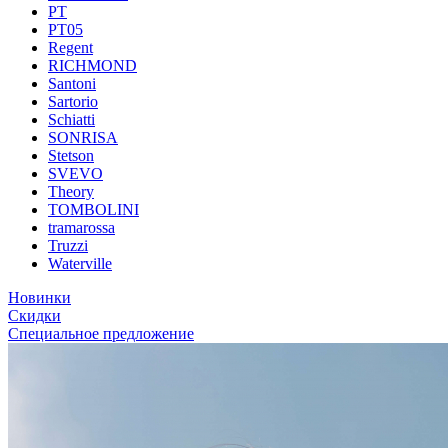
PT
PT05
Regent
RICHMOND
Santoni
Sartorio
Schiatti
SONRISA
Stetson
SVEVO
Theory
TOMBOLINI
tramarossa
Truzzi
Waterville
Новинки
Скидки
Специальное предложение