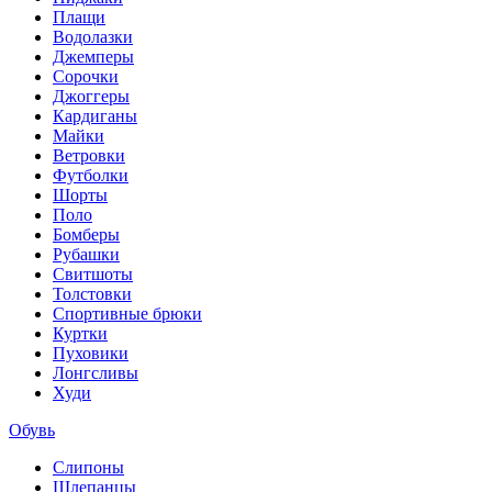
Плащи
Водолазки
Джемперы
Сорочки
Джоггеры
Кардиганы
Майки
Ветровки
Футболки
Шорты
Поло
Бомберы
Рубашки
Свитшоты
Толстовки
Спортивные брюки
Куртки
Пуховики
Лонгсливы
Худи
Обувь
Слипоны
Шлепанцы