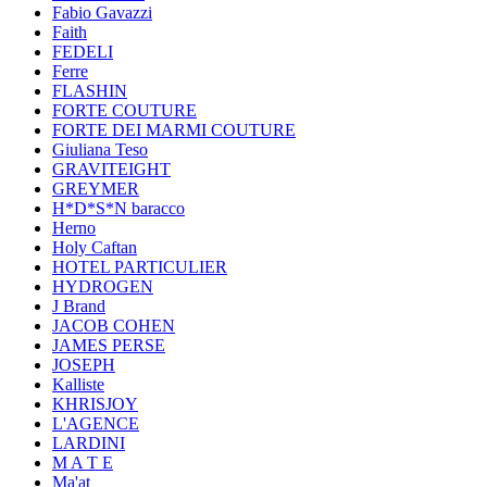
Fabio Gavazzi
Faith
FEDELI
Ferre
FLASHIN
FORTE COUTURE
FORTE DEI MARMI COUTURE
Giuliana Teso
GRAVITEIGHT
GREYMER
H*D*S*N baracco
Herno
Holy Caftan
HOTEL PARTICULIER
HYDROGEN
J Brand
JACOB COHEN
JAMES PERSE
JOSEPH
Kalliste
KHRISJOY
L'AGENCE
LARDINI
M A T E
Ma'at