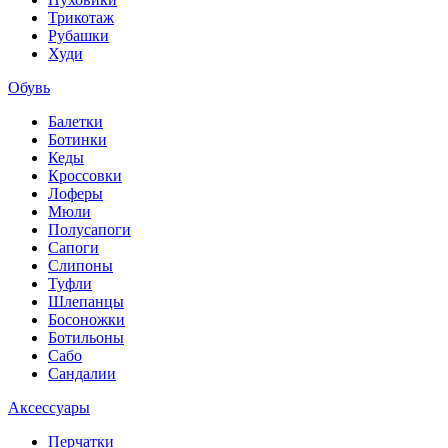
Трикотаж
Рубашки
Худи
Обувь
Балетки
Ботинки
Кеды
Кроссовки
Лоферы
Мюли
Полусапоги
Сапоги
Слипоны
Туфли
Шлепанцы
Босоножки
Ботильоны
Сабо
Сандалии
Аксессуары
Перчатки