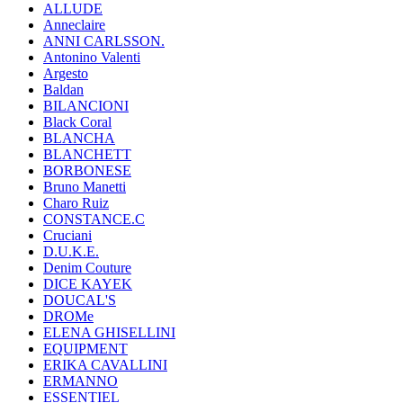
ALLUDE
Anneclaire
ANNI CARLSSON.
Antonino Valenti
Argesto
Baldan
BILANCIONI
Black Coral
BLANCHA
BLANCHETT
BORBONESE
Bruno Manetti
Charo Ruiz
CONSTANCE.C
Cruciani
D.U.K.E.
Denim Couture
DICE KAYEK
DOUCAL'S
DROMe
ELENA GHISELLINI
EQUIPMENT
ERIKA CAVALLINI
ERMANNO
ESSENTIEL