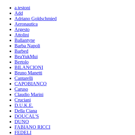
a.testoni
Add
Adriano Goldschmied
Aeronautica
Argesto
Attolini
Ballantyne
Barba Napoli
Barbed
BeaYukMui
Bertolo
BILANCIONI
Bruno Manetti
Cantarelli
CAPOBIANCO
Caruso
Claudio Marini
Cruciani
D.U.K.E.
Della Ciana
DOUCAL'S
DUNO
FABIANO RICCI
FEDELI