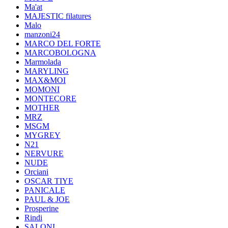
Ma'at
MAJESTIC filatures
Malo
manzoni24
MARCO DEL FORTE
MARCOBOLOGNA
Marmolada
MARYLING
MAX&MOI
MOMONI
MONTECORE
MOTHER
MRZ
MSGM
MYGREY
N21
NERVURE
NUDE
Orciani
OSCAR TIYE
PANICALE
PAUL & JOE
Prosperine
Rindi
SALONI