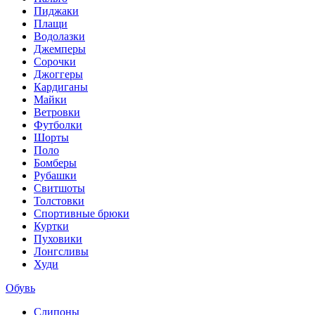
Пиджаки
Плащи
Водолазки
Джемперы
Сорочки
Джоггеры
Кардиганы
Майки
Ветровки
Футболки
Шорты
Поло
Бомберы
Рубашки
Свитшоты
Толстовки
Спортивные брюки
Куртки
Пуховики
Лонгсливы
Худи
Обувь
Слипоны