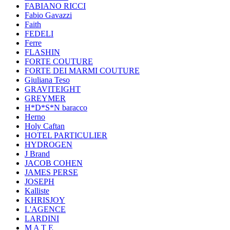
FABIANO RICCI
Fabio Gavazzi
Faith
FEDELI
Ferre
FLASHIN
FORTE COUTURE
FORTE DEI MARMI COUTURE
Giuliana Teso
GRAVITEIGHT
GREYMER
H*D*S*N baracco
Herno
Holy Caftan
HOTEL PARTICULIER
HYDROGEN
J Brand
JACOB COHEN
JAMES PERSE
JOSEPH
Kalliste
KHRISJOY
L'AGENCE
LARDINI
M A T E