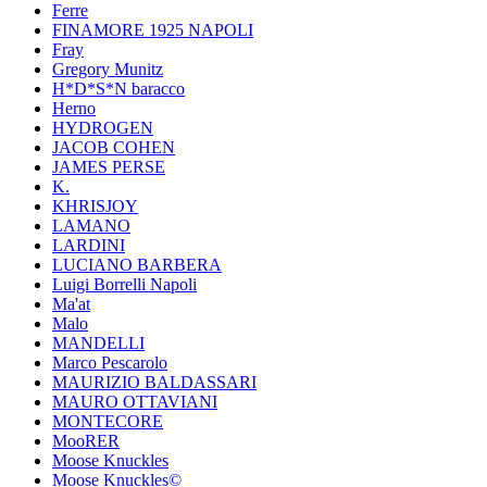
Ferre
FINAMORE 1925 NAPOLI
Fray
Gregory Munitz
H*D*S*N baracco
Herno
HYDROGEN
JACOB COHEN
JAMES PERSE
K.
KHRISJOY
LAMANO
LARDINI
LUCIANO BARBERA
Luigi Borrelli Napoli
Ma'at
Malo
MANDELLI
Marco Pescarolo
MAURIZIO BALDASSARI
MAURO OTTAVIANI
MONTECORE
MooRER
Moose Knuckles
Moose Knuckles©️