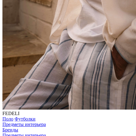
FEDELI
Поло
Футболки
Предметы интерьера
Бренды
Предметы интерьера