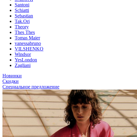
Santoni
Schiatti
Sebastian
Tak.Ori
Theory
Thes Thes
Tomas Maier
vanessabruno
VILSHENKO
Windsor
YesLondon
Zagliani
Новинки
Скидки
Специальное предложение