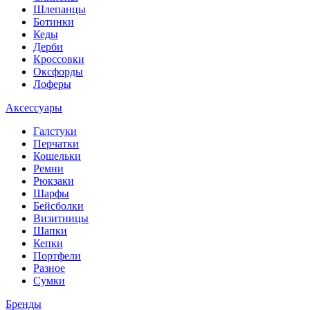
Шлепанцы
Ботинки
Кеды
Дерби
Кроссовки
Оксфорды
Лоферы
Аксессуары
Галстуки
Перчатки
Кошельки
Ремни
Рюкзаки
Шарфы
Бейсболки
Визитницы
Шапки
Кепки
Портфели
Разное
Сумки
Бренды