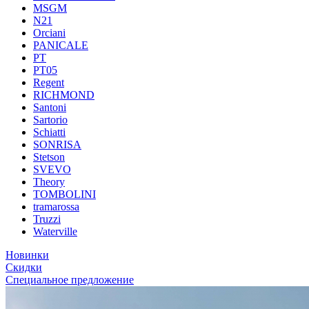
MSGM
N21
Orciani
PANICALE
PT
PT05
Regent
RICHMOND
Santoni
Sartorio
Schiatti
SONRISA
Stetson
SVEVO
Theory
TOMBOLINI
tramarossa
Truzzi
Waterville
Новинки
Скидки
Специальное предложение