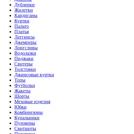
Дубленки
Жилетки
Кардиганы
Куртки
Пальто
Платья
Леггинсы
Джемперы
Лонгсливы
Водолазки
Пиджаки
Свитеры
Толстовки
Джинсовые куртки
Топы
Футболки
Жакеты
Шорты
Меховые изделия
Юбки
Комбинезоны
Купальники
Пуловеры
Свитшоты
Пуховики