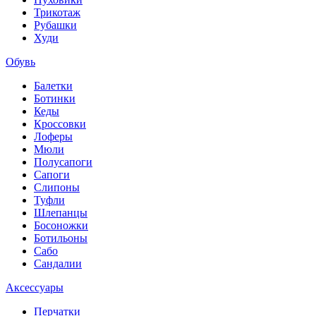
Трикотаж
Рубашки
Худи
Обувь
Балетки
Ботинки
Кеды
Кроссовки
Лоферы
Мюли
Полусапоги
Сапоги
Слипоны
Туфли
Шлепанцы
Босоножки
Ботильоны
Сабо
Сандалии
Аксессуары
Перчатки