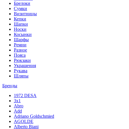
Брелоки
Сумки
Визитницы
Кепки
Шапки
Носки
Косынки
Шарфы
Ремни
Разное
Пояса
Рюкзаки
Украшения
Рукава
Шляпы
Бренды
1972 DESA
3x1
Abro
Add
Adriano Goldschmied
AGOLDE
Alberto Biani