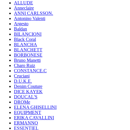
ALLUDE
Anneclaire
ANNI CARLSSON.
Antonino Valenti
Argesto
Baldan
BILANCIONI
Black Coral
BLANCHA
BLANCHETT
BORBONESE
Bruno Manetti
Charo Ruiz
CONSTANCE.C
Cruciani
D.U.K.E.
Denim Couture
DICE KAYEK
DOUCAL'S
DROMe
ELENA GHISELLINI
EQUIPMENT
ERIKA CAVALLINI
ERMANNO
ESSENTIEL