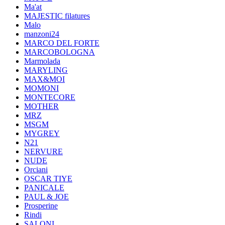
Ma'at
MAJESTIC filatures
Malo
manzoni24
MARCO DEL FORTE
MARCOBOLOGNA
Marmolada
MARYLING
MAX&MOI
MOMONI
MONTECORE
MOTHER
MRZ
MSGM
MYGREY
N21
NERVURE
NUDE
Orciani
OSCAR TIYE
PANICALE
PAUL & JOE
Prosperine
Rindi
SALONI