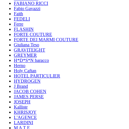
FABIANO RICCI
Fabio Gavazzi
Faith
FEDELI
Ferre
FLASHIN
FORTE COUTURE
FORTE DEI MARMI COUTURE
Giuliana Teso
GRAVITEIGHT
GREYMER
H*D*S*N baracco
Herno
Holy Caftan
HOTEL PARTICULIER
HYDROGEN
J Brand
JACOB COHEN
JAMES PERSE
JOSEPH
Kalliste
KHRISJOY
L'AGENCE
LARDINI
M A T E