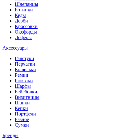
Шлепанцы
Ботинки
Кеды
Дерби
Кроссовки
Оксфорды
Лоферы
Аксессуары
Галстуки
Перчатки
Кошельки
Ремни
Рюкзаки
Шарфы
Бейсболки
Визитницы
Шапки
Кепки
Портфели
Разное
Сумки
Бренды