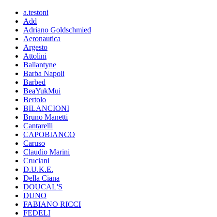
a.testoni
Add
Adriano Goldschmied
Aeronautica
Argesto
Attolini
Ballantyne
Barba Napoli
Barbed
BeaYukMui
Bertolo
BILANCIONI
Bruno Manetti
Cantarelli
CAPOBIANCO
Caruso
Claudio Marini
Cruciani
D.U.K.E.
Della Ciana
DOUCAL'S
DUNO
FABIANO RICCI
FEDELI