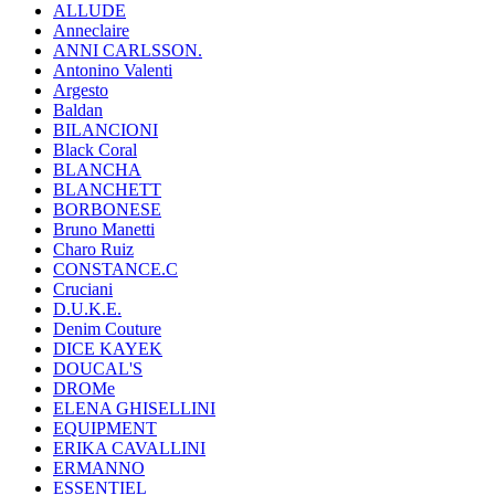
ALLUDE
Anneclaire
ANNI CARLSSON.
Antonino Valenti
Argesto
Baldan
BILANCIONI
Black Coral
BLANCHA
BLANCHETT
BORBONESE
Bruno Manetti
Charo Ruiz
CONSTANCE.C
Cruciani
D.U.K.E.
Denim Couture
DICE KAYEK
DOUCAL'S
DROMe
ELENA GHISELLINI
EQUIPMENT
ERIKA CAVALLINI
ERMANNO
ESSENTIEL