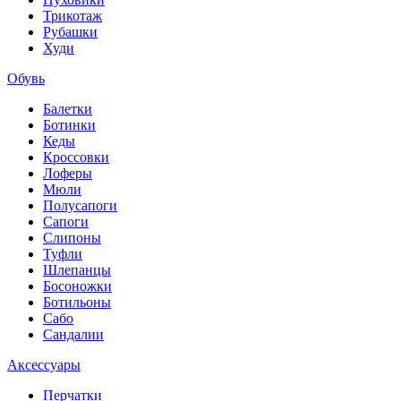
Трикотаж
Рубашки
Худи
Обувь
Балетки
Ботинки
Кеды
Кроссовки
Лоферы
Мюли
Полусапоги
Сапоги
Слипоны
Туфли
Шлепанцы
Босоножки
Ботильоны
Сабо
Сандалии
Аксессуары
Перчатки