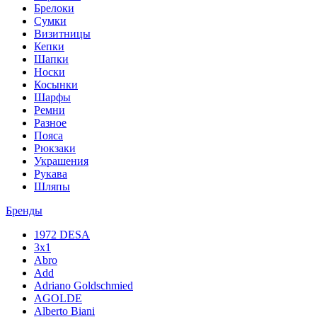
Брелоки
Сумки
Визитницы
Кепки
Шапки
Носки
Косынки
Шарфы
Ремни
Разное
Пояса
Рюкзаки
Украшения
Рукава
Шляпы
Бренды
1972 DESA
3x1
Abro
Add
Adriano Goldschmied
AGOLDE
Alberto Biani