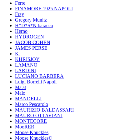
Ferre
FINAMORE 1925 NAPOLI
Fray
Gregory Munitz
H*D*S*N baracco
Herno
HYDROGEN
JACOB COHEN
JAMES PERSE
K.
KHRISJOY
LAMANO
LARDINI
LUCIANO BARBERA
Luigi Borrelli Napoli
Ma'at
Malo
MANDELLI
Marco Pescarolo
MAURIZIO BALDASSARI
MAURO OTTAVIANI
MONTECORE
MooRER
Moose Knuckles
Moose Knuckles©️