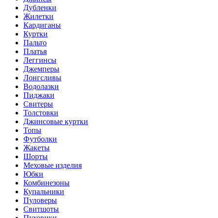
Дубленки
Жилетки
Кардиганы
Куртки
Пальто
Платья
Леггинсы
Джемперы
Лонгсливы
Водолазки
Пиджаки
Свитеры
Толстовки
Джинсовые куртки
Топы
Футболки
Жакеты
Шорты
Меховые изделия
Юбки
Комбинезоны
Купальники
Пуловеры
Свитшоты
Пуховики