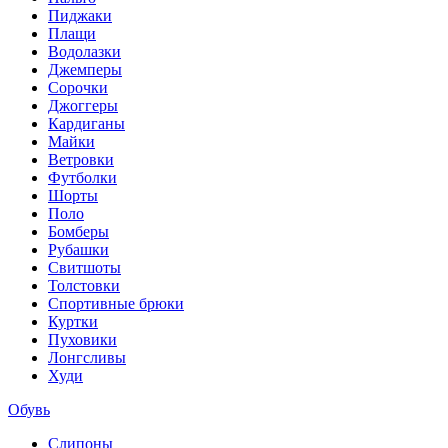
Пиджаки
Плащи
Водолазки
Джемперы
Сорочки
Джоггеры
Кардиганы
Майки
Ветровки
Футболки
Шорты
Поло
Бомберы
Рубашки
Свитшоты
Толстовки
Спортивные брюки
Куртки
Пуховики
Лонгсливы
Худи
Обувь
Слипоны