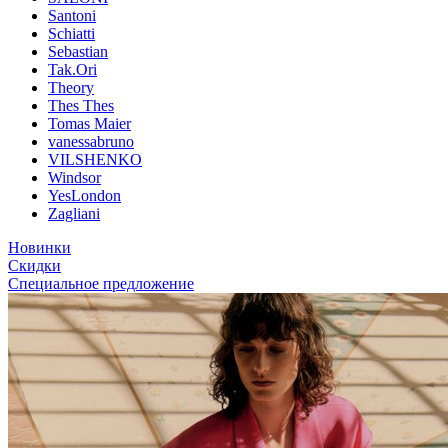
Santoni
Schiatti
Sebastian
Tak.Ori
Theory
Thes Thes
Tomas Maier
vanessabruno
VILSHENKO
Windsor
YesLondon
Zagliani
Новинки
Скидки
Специальное предложение