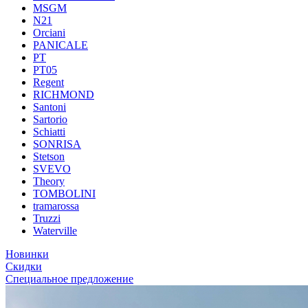
MSGM
N21
Orciani
PANICALE
PT
PT05
Regent
RICHMOND
Santoni
Sartorio
Schiatti
SONRISA
Stetson
SVEVO
Theory
TOMBOLINI
tramarossa
Truzzi
Waterville
Новинки
Скидки
Специальное предложение