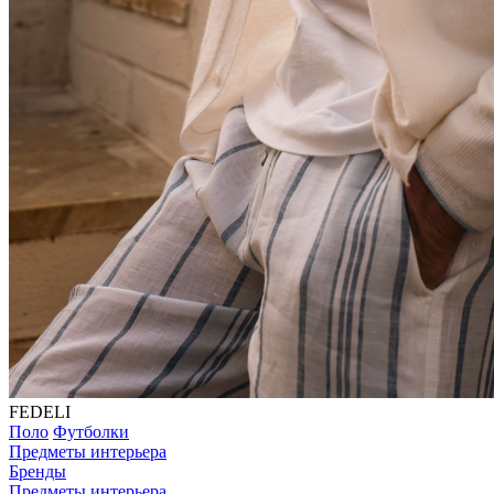
FEDELI
Поло
Футболки
Предметы интерьера
Бренды
Предметы интерьера