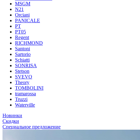
MSGM
N21
Orciani
PANICALE
PT
PT05
Regent
RICHMOND
Santoni
Sartorio
Schiatti
SONRISA
Stetson
SVEVO
Theory
TOMBOLINI
tramarossa
Truzzi
Waterville
Новинки
Скидки
Специальное предложение