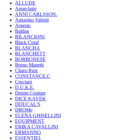
ALLUDE
Anneclaire
ANNI CARLSSON.
Antonino Valenti
Argesto
Baldan
BILANCIONI
Black Coral
BLANCHA
BLANCHETT
BORBONESE
Bruno Manetti
Charo Ruiz
CONSTANCE.C
Cruciani
D.U.K.E.
Denim Couture
DICE KAYEK
DOUCAL'S
DROMe
ELENA GHISELLINI
EQUIPMENT
ERIKA CAVALLINI
ERMANNO
ESSENTIEL