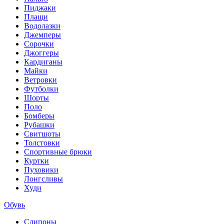
Пиджаки
Плащи
Водолазки
Джемперы
Сорочки
Джоггеры
Кардиганы
Майки
Ветровки
Футболки
Шорты
Поло
Бомберы
Рубашки
Свитшоты
Толстовки
Спортивные брюки
Куртки
Пуховики
Лонгсливы
Худи
Обувь
Слипоны