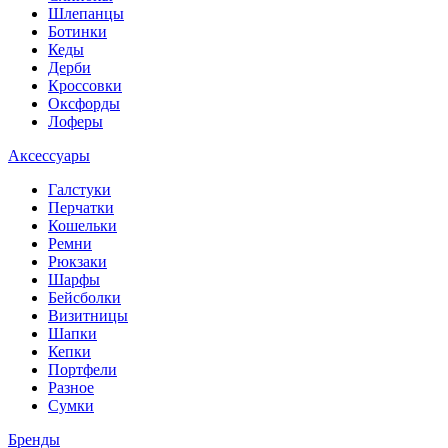
Шлепанцы
Ботинки
Кеды
Дерби
Кроссовки
Оксфорды
Лоферы
Аксессуары
Галстуки
Перчатки
Кошельки
Ремни
Рюкзаки
Шарфы
Бейсболки
Визитницы
Шапки
Кепки
Портфели
Разное
Сумки
Бренды