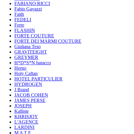
FABIANO RICCI
Fabio Gavazzi
Faith
FEDELI
Ferre
FLASHIN
FORTE COUTURE
FORTE DEI MARMI COUTURE
Giuliana Teso
GRAVITEIGHT
GREYMER
H*D*S*N baracco
Herno
Holy Caftan
HOTEL PARTICULIER
HYDROGEN
J Brand
JACOB COHEN
JAMES PERSE
JOSEPH
Kalliste
KHRISJOY
L'AGENCE
LARDINI
M A T E