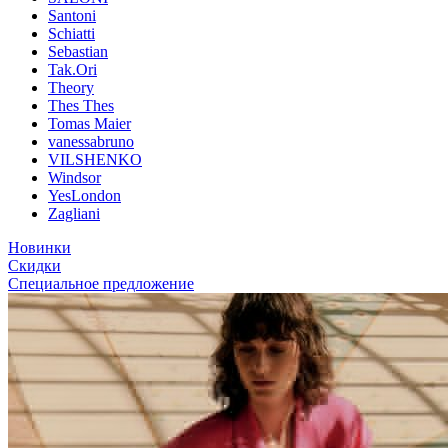
Santoni
Schiatti
Sebastian
Tak.Ori
Theory
Thes Thes
Tomas Maier
vanessabruno
VILSHENKO
Windsor
YesLondon
Zagliani
Новинки
Скидки
Специальное предложение