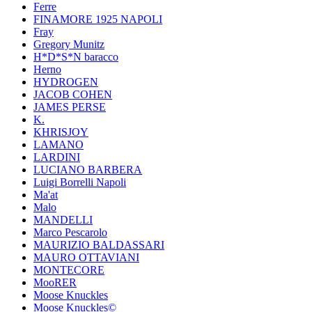
Ferre
FINAMORE 1925 NAPOLI
Fray
Gregory Munitz
H*D*S*N baracco
Herno
HYDROGEN
JACOB COHEN
JAMES PERSE
K.
KHRISJOY
LAMANO
LARDINI
LUCIANO BARBERA
Luigi Borrelli Napoli
Ma'at
Malo
MANDELLI
Marco Pescarolo
MAURIZIO BALDASSARI
MAURO OTTAVIANI
MONTECORE
MooRER
Moose Knuckles
Moose Knuckles©️