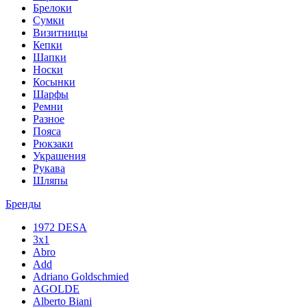
Брелоки
Сумки
Визитницы
Кепки
Шапки
Носки
Косынки
Шарфы
Ремни
Разное
Пояса
Рюкзаки
Украшения
Рукава
Шляпы
Бренды
1972 DESA
3x1
Abro
Add
Adriano Goldschmied
AGOLDE
Alberto Biani