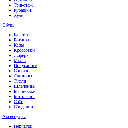
Трикотаж
Рубашки
Худи
Обувь
Балетки
Ботинки
Кеды
Кроссовки
Лоферы
Мюли
Полусапоги
Сапоги
Слипоны
Туфли
Шлепанцы
Босоножки
Ботильоны
Сабо
Сандалии
Аксессуары
Перчатки