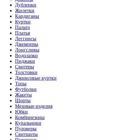
Дубленки
Жилетки
Кардиганы
Куртки
Пальто
Платья
Леггинсы
Джемперы
Лонгсливы
Водолазки
Пиджаки
Свитеры
Толстовки
Джинсовые куртки
Топы
Футболки
Жакеты
Шорты
Меховые изделия
Юбки
Комбинезоны
Купальники
Пуловеры
Свитшоты
Пуховики