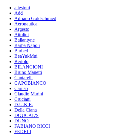
a.testoni
Add
Adriano Goldschmied
Aeronautica
Argesto
Attolini
Ballantyne
Barba Napoli
Barbed
BeaYukMui
Bertolo
BILANCIONI
Bruno Manetti
Cantarelli
CAPOBIANCO
Caruso
Claudio Marini
Cruciani
D.U.K.E.
Della Ciana
DOUCAL'S
DUNO
FABIANO RICCI
FEDELI