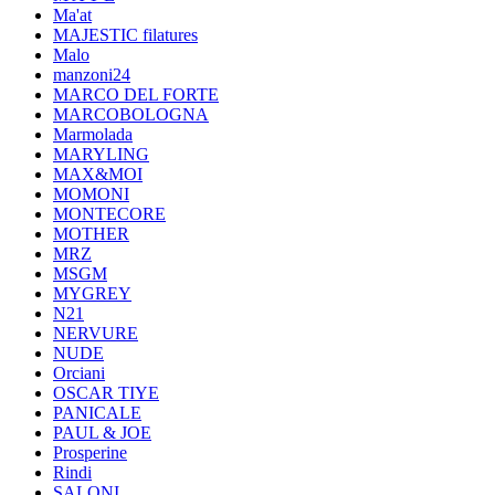
Ma'at
MAJESTIC filatures
Malo
manzoni24
MARCO DEL FORTE
MARCOBOLOGNA
Marmolada
MARYLING
MAX&MOI
MOMONI
MONTECORE
MOTHER
MRZ
MSGM
MYGREY
N21
NERVURE
NUDE
Orciani
OSCAR TIYE
PANICALE
PAUL & JOE
Prosperine
Rindi
SALONI