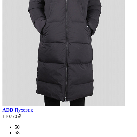
ADD
Пуховик
110770 ₽
50
58