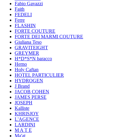
Fabio Gavazzi
Faith
FEDELI
Ferre
FLASHIN
FORTE COUTURE
FORTE DEI MARMI COUTURE
Giuliana Teso
GRAVITEIGHT
GREYMER
H*D*S*N baracco
Herno
Holy Caftan
HOTEL PARTICULIER
HYDROGEN
J Brand
JACOB COHEN
JAMES PERSE
JOSEPH
Kalliste
KHRISJOY
L'AGENCE
LARDINI
M A T E
Ma'at