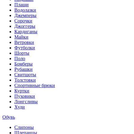
Плащи
Водолазки
Джемперы
Сорочки
Джоггеры
Кардиганы
Майки
Ветровки
Футболки
Шорты
Поло
Бомберы
Рубашки
Свитшоты
Толстовки
Спортивные брюки
Куртки
Пуховики
Лонгсливы
Худи
Обувь
Слипоны
Шлепанцы