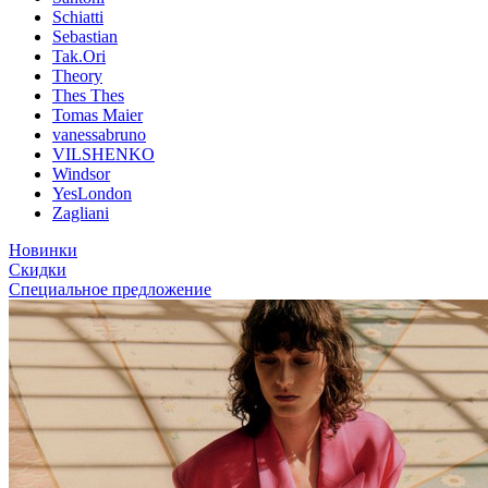
Schiatti
Sebastian
Tak.Ori
Theory
Thes Thes
Tomas Maier
vanessabruno
VILSHENKO
Windsor
YesLondon
Zagliani
Новинки
Скидки
Специальное предложение