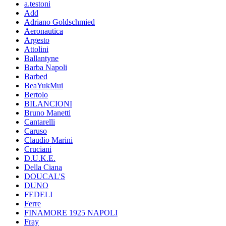
a.testoni
Add
Adriano Goldschmied
Aeronautica
Argesto
Attolini
Ballantyne
Barba Napoli
Barbed
BeaYukMui
Bertolo
BILANCIONI
Bruno Manetti
Cantarelli
Caruso
Claudio Marini
Cruciani
D.U.K.E.
Della Ciana
DOUCAL'S
DUNO
FEDELI
Ferre
FINAMORE 1925 NAPOLI
Fray