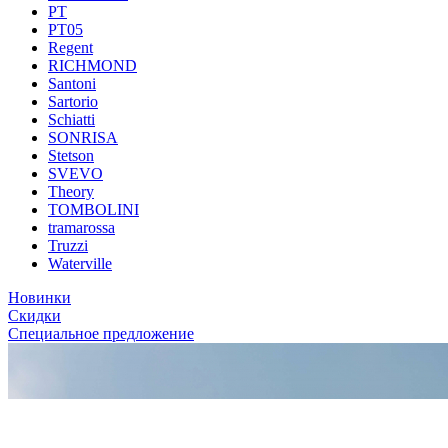
PT
PT05
Regent
RICHMOND
Santoni
Sartorio
Schiatti
SONRISA
Stetson
SVEVO
Theory
TOMBOLINI
tramarossa
Truzzi
Waterville
Новинки
Скидки
Специальное предложение