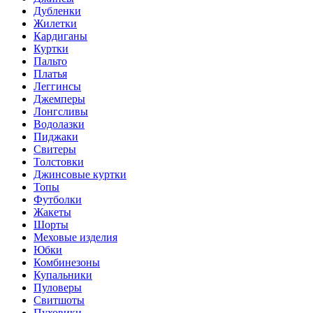
Дубленки
Жилетки
Кардиганы
Куртки
Пальто
Платья
Леггинсы
Джемперы
Лонгсливы
Водолазки
Пиджаки
Свитеры
Толстовки
Джинсовые куртки
Топы
Футболки
Жакеты
Шорты
Меховые изделия
Юбки
Комбинезоны
Купальники
Пуловеры
Свитшоты
Пуховики