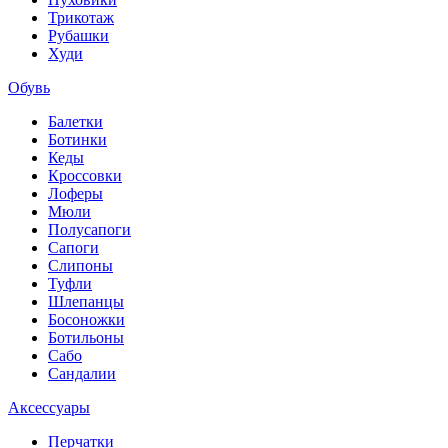
Трикотаж
Рубашки
Худи
Обувь
Балетки
Ботинки
Кеды
Кроссовки
Лоферы
Мюли
Полусапоги
Сапоги
Слипоны
Туфли
Шлепанцы
Босоножки
Ботильоны
Сабо
Сандалии
Аксессуары
Перчатки