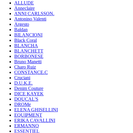
ALLUDE
Anneclaire
ANNI CARLSSON.
Antonino Valenti
Argesto
Baldan
BILANCIONI
Black Coral
BLANCHA
BLANCHETT
BORBONESE
Bruno Manetti
Charo Ruiz
CONSTANCE.C
Cruciani
D.U.K.E.
Denim Couture
DICE KAYEK
DOUCAL'S
DROMe
ELENA GHISELLINI
EQUIPMENT
ERIKA CAVALLINI
ERMANNO
ESSENTIEL