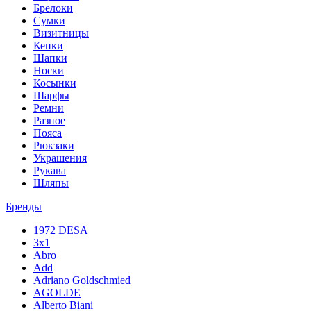
Брелоки
Сумки
Визитницы
Кепки
Шапки
Носки
Косынки
Шарфы
Ремни
Разное
Пояса
Рюкзаки
Украшения
Рукава
Шляпы
Бренды
1972 DESA
3x1
Abro
Add
Adriano Goldschmied
AGOLDE
Alberto Biani