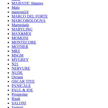
MAJESTIC filatures
Malo
manzoni24
MARCO DEL FORTE
MARCOBOLOGNA
Marmolada
MARYLING
MAX&MOI
MOMONI
MONTECORE
MOTHER
MRZ
MSGM
MYGREY
N21
NERVURE
NUDE
Orciani
OSCAR TIYE
PANICALE
PAUL & JOE
Prosperine
Rindi
SALONI
Santoni