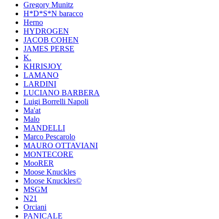
Gregory Munitz
H*D*S*N baracco
Herno
HYDROGEN
JACOB COHEN
JAMES PERSE
K.
KHRISJOY
LAMANO
LARDINI
LUCIANO BARBERA
Luigi Borrelli Napoli
Ma'at
Malo
MANDELLI
Marco Pescarolo
MAURO OTTAVIANI
MONTECORE
MooRER
Moose Knuckles
Moose Knuckles©️
MSGM
N21
Orciani
PANICALE