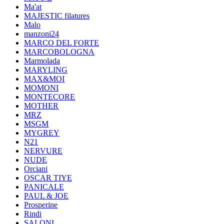
Ma'at
MAJESTIC filatures
Malo
manzoni24
MARCO DEL FORTE
MARCOBOLOGNA
Marmolada
MARYLING
MAX&MOI
MOMONI
MONTECORE
MOTHER
MRZ
MSGM
MYGREY
N21
NERVURE
NUDE
Orciani
OSCAR TIYE
PANICALE
PAUL & JOE
Prosperine
Rindi
SALONI