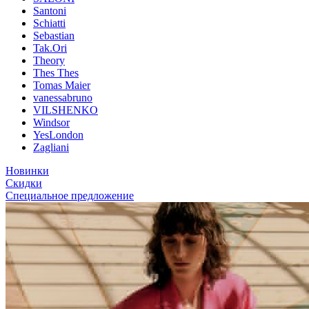
Santoni
Schiatti
Sebastian
Tak.Ori
Theory
Thes Thes
Tomas Maier
vanessabruno
VILSHENKO
Windsor
YesLondon
Zagliani
Новинки
Скидки
Специальное предложение