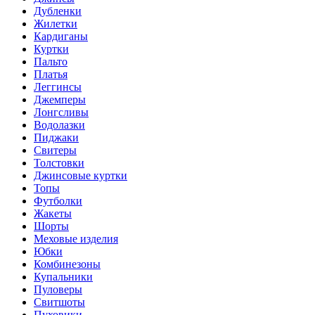
Дубленки
Жилетки
Кардиганы
Куртки
Пальто
Платья
Леггинсы
Джемперы
Лонгсливы
Водолазки
Пиджаки
Свитеры
Толстовки
Джинсовые куртки
Топы
Футболки
Жакеты
Шорты
Меховые изделия
Юбки
Комбинезоны
Купальники
Пуловеры
Свитшоты
Пуховики