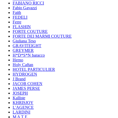
FABIANO RICCI
Fabio Gavazzi
Faith
FEDELI
Ferre
FLASHIN
FORTE COUTURE
FORTE DEI MARMI COUTURE
Giuliana Teso
GRAVITEIGHT
GREYMER
H*D*S*N baracco
Herno
Holy Caftan
HOTEL PARTICULIER
HYDROGEN
J Brand
JACOB COHEN
JAMES PERSE
JOSEPH
Kalliste
KHRISJOY
L'AGENCE
LARDINI
M A T E