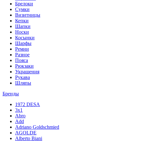
Брелоки
Сумки
Визитницы
Кепки
Шапки
Носки
Косынки
Шарфы
Ремни
Разное
Пояса
Рюкзаки
Украшения
Рукава
Шляпы
Бренды
1972 DESA
3x1
Abro
Add
Adriano Goldschmied
AGOLDE
Alberto Biani