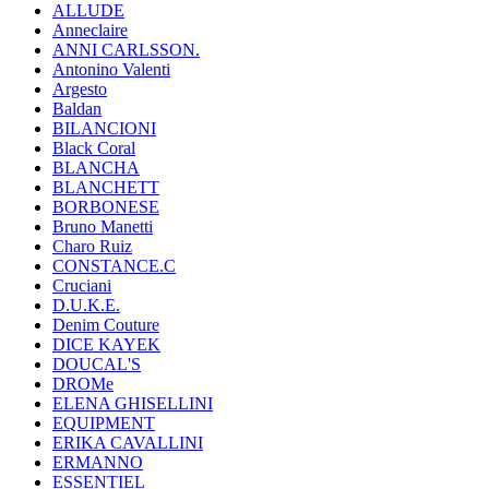
ALLUDE
Anneclaire
ANNI CARLSSON.
Antonino Valenti
Argesto
Baldan
BILANCIONI
Black Coral
BLANCHA
BLANCHETT
BORBONESE
Bruno Manetti
Charo Ruiz
CONSTANCE.C
Cruciani
D.U.K.E.
Denim Couture
DICE KAYEK
DOUCAL'S
DROMe
ELENA GHISELLINI
EQUIPMENT
ERIKA CAVALLINI
ERMANNO
ESSENTIEL