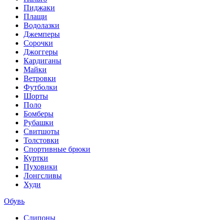
Пиджаки
Плащи
Водолазки
Джемперы
Сорочки
Джоггеры
Кардиганы
Майки
Ветровки
Футболки
Шорты
Поло
Бомберы
Рубашки
Свитшоты
Толстовки
Спортивные брюки
Куртки
Пуховики
Лонгсливы
Худи
Обувь
Слипоны