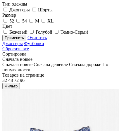
Тип одежды
Джоггеры
Шорты
Размер
52
54
M
XL
Цвет
Бежевый
Голубой
Темно-Серый
Очистить
Применить
Джоггеры
Футболки
Сбросить все
Сортировка
Сначала новые
Сначала новые
Сначала дешевле
Сначала дороже
По
популярности
Товаров на странице
32
48
72
96
Фильтр