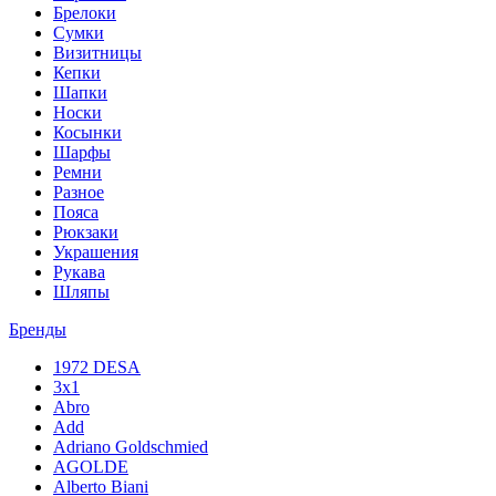
Брелоки
Сумки
Визитницы
Кепки
Шапки
Носки
Косынки
Шарфы
Ремни
Разное
Пояса
Рюкзаки
Украшения
Рукава
Шляпы
Бренды
1972 DESA
3x1
Abro
Add
Adriano Goldschmied
AGOLDE
Alberto Biani