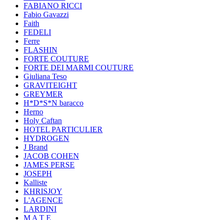
FABIANO RICCI
Fabio Gavazzi
Faith
FEDELI
Ferre
FLASHIN
FORTE COUTURE
FORTE DEI MARMI COUTURE
Giuliana Teso
GRAVITEIGHT
GREYMER
H*D*S*N baracco
Herno
Holy Caftan
HOTEL PARTICULIER
HYDROGEN
J Brand
JACOB COHEN
JAMES PERSE
JOSEPH
Kalliste
KHRISJOY
L'AGENCE
LARDINI
M A T E