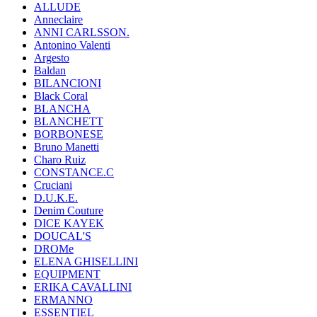
ALLUDE
Anneclaire
ANNI CARLSSON.
Antonino Valenti
Argesto
Baldan
BILANCIONI
Black Coral
BLANCHA
BLANCHETT
BORBONESE
Bruno Manetti
Charo Ruiz
CONSTANCE.C
Cruciani
D.U.K.E.
Denim Couture
DICE KAYEK
DOUCAL'S
DROMe
ELENA GHISELLINI
EQUIPMENT
ERIKA CAVALLINI
ERMANNO
ESSENTIEL