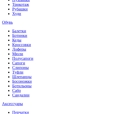
Трикотаж
Рубашки
Худи
Обувь
Балетки
Ботинки
Кеды
Кроссовки
Лоферы
Мюли
Полусапоги
Сапоги
Слипоны
Туфли
Шлепанцы
Босоножки
Ботильоны
Сабо
Сандалии
Аксессуары
Перчатки