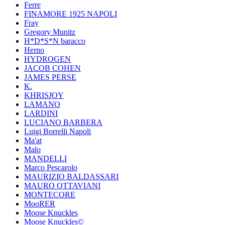
Ferre
FINAMORE 1925 NAPOLI
Fray
Gregory Munitz
H*D*S*N baracco
Herno
HYDROGEN
JACOB COHEN
JAMES PERSE
K.
KHRISJOY
LAMANO
LARDINI
LUCIANO BARBERA
Luigi Borrelli Napoli
Ma'at
Malo
MANDELLI
Marco Pescarolo
MAURIZIO BALDASSARI
MAURO OTTAVIANI
MONTECORE
MooRER
Moose Knuckles
Moose Knuckles©️