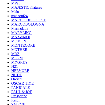
Ma'at
MAJESTIC filatures
Malo
manzoni24
MARCO DEL FORTE
MARCOBOLOGNA
Marmolada
MARYLING
MAX&MOI
MOMONI
MONTECORE
MOTHER
MRZ
MSGM
MYGREY
N21
NERVURE
NUDE
Orciani
OSCAR TIYE
PANICALE
PAUL & JOE
Prosperine
Rindi
SALONI