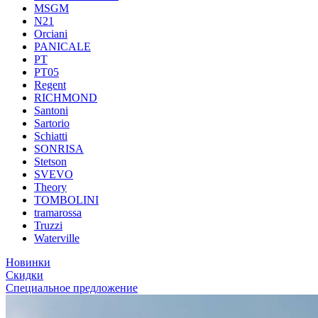
MSGM
N21
Orciani
PANICALE
PT
PT05
Regent
RICHMOND
Santoni
Sartorio
Schiatti
SONRISA
Stetson
SVEVO
Theory
TOMBOLINI
tramarossa
Truzzi
Waterville
Новинки
Скидки
Специальное предложение