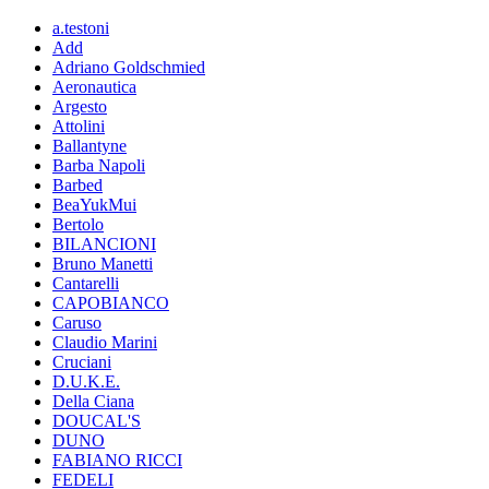
a.testoni
Add
Adriano Goldschmied
Aeronautica
Argesto
Attolini
Ballantyne
Barba Napoli
Barbed
BeaYukMui
Bertolo
BILANCIONI
Bruno Manetti
Cantarelli
CAPOBIANCO
Caruso
Claudio Marini
Cruciani
D.U.K.E.
Della Ciana
DOUCAL'S
DUNO
FABIANO RICCI
FEDELI