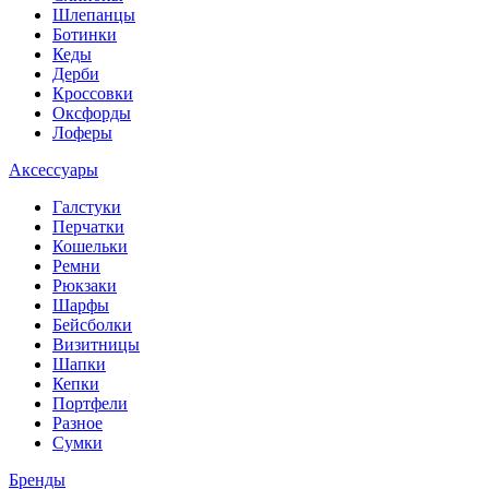
Шлепанцы
Ботинки
Кеды
Дерби
Кроссовки
Оксфорды
Лоферы
Аксессуары
Галстуки
Перчатки
Кошельки
Ремни
Рюкзаки
Шарфы
Бейсболки
Визитницы
Шапки
Кепки
Портфели
Разное
Сумки
Бренды