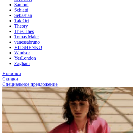
Santoni
Schiatti
Sebastian
Tak.Ori
Theory
Thes Thes
Tomas Maier
vanessabruno
VILSHENKO
Windsor
YesLondon
Zagliani
Новинки
Скидки
Специальное предложение