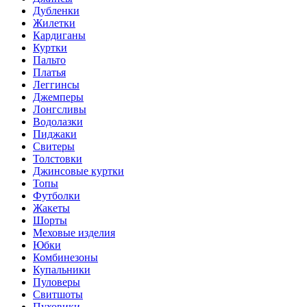
Дубленки
Жилетки
Кардиганы
Куртки
Пальто
Платья
Леггинсы
Джемперы
Лонгсливы
Водолазки
Пиджаки
Свитеры
Толстовки
Джинсовые куртки
Топы
Футболки
Жакеты
Шорты
Меховые изделия
Юбки
Комбинезоны
Купальники
Пуловеры
Свитшоты
Пуховики