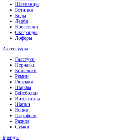
Шлепанцы
Ботинки
Кеды
Дерби
Кроссовки
Оксфорды
Лоферы
Аксессуары
Галстуки
Перчатки
Кошельки
Ремни
Рюкзаки
Шарфы
Бейсболки
Визитницы
Шапки
Кепки
Портфели
Разное
Сумки
Бренды