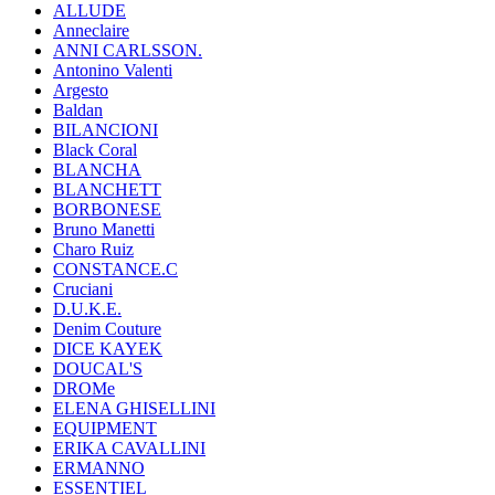
ALLUDE
Anneclaire
ANNI CARLSSON.
Antonino Valenti
Argesto
Baldan
BILANCIONI
Black Coral
BLANCHA
BLANCHETT
BORBONESE
Bruno Manetti
Charo Ruiz
CONSTANCE.C
Cruciani
D.U.K.E.
Denim Couture
DICE KAYEK
DOUCAL'S
DROMe
ELENA GHISELLINI
EQUIPMENT
ERIKA CAVALLINI
ERMANNO
ESSENTIEL