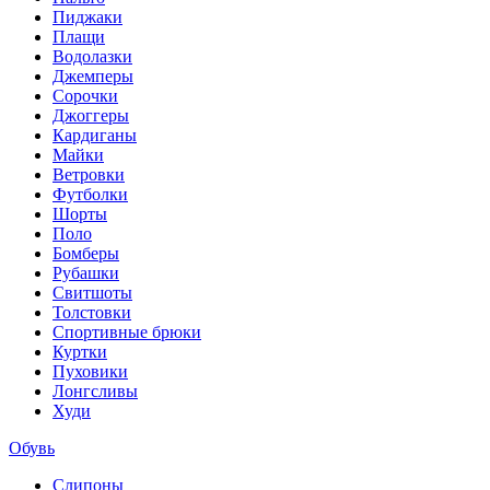
Пиджаки
Плащи
Водолазки
Джемперы
Сорочки
Джоггеры
Кардиганы
Майки
Ветровки
Футболки
Шорты
Поло
Бомберы
Рубашки
Свитшоты
Толстовки
Спортивные брюки
Куртки
Пуховики
Лонгсливы
Худи
Обувь
Слипоны