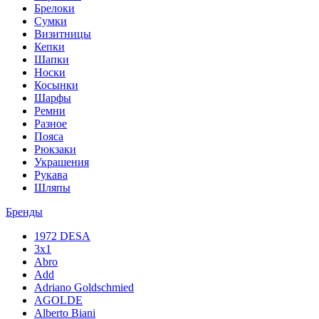
Брелоки
Сумки
Визитницы
Кепки
Шапки
Носки
Косынки
Шарфы
Ремни
Разное
Пояса
Рюкзаки
Украшения
Рукава
Шляпы
Бренды
1972 DESA
3x1
Abro
Add
Adriano Goldschmied
AGOLDE
Alberto Biani