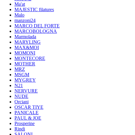
Ma'at
MAJESTIC filatures
Malo
manzoni24
MARCO DEL FORTE
MARCOBOLOGNA
Marmolada
MARYLING
MAX&MOI
MOMONI
MONTECORE
MOTHER
MRZ
MSGM
MYGREY
N21
NERVURE
NUDE
Orciani
OSCAR TIYE
PANICALE
PAUL & JOE
Prosperine
Rindi
SALONI