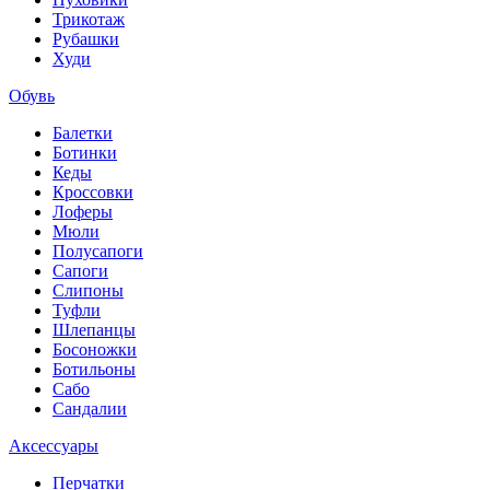
Трикотаж
Рубашки
Худи
Обувь
Балетки
Ботинки
Кеды
Кроссовки
Лоферы
Мюли
Полусапоги
Сапоги
Слипоны
Туфли
Шлепанцы
Босоножки
Ботильоны
Сабо
Сандалии
Аксессуары
Перчатки