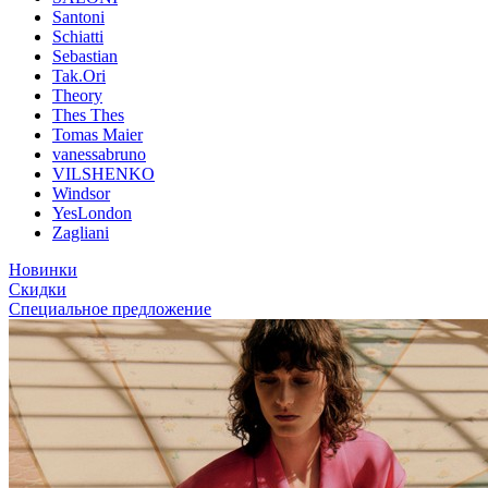
Santoni
Schiatti
Sebastian
Tak.Ori
Theory
Thes Thes
Tomas Maier
vanessabruno
VILSHENKO
Windsor
YesLondon
Zagliani
Новинки
Скидки
Специальное предложение