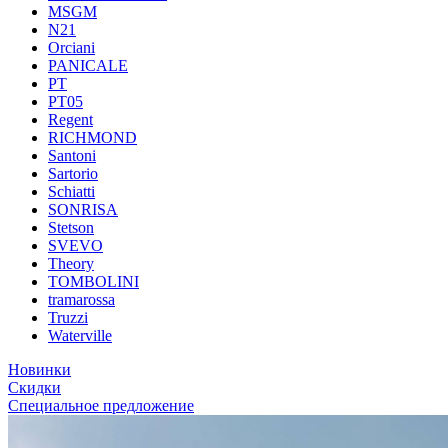
MSGM
N21
Orciani
PANICALE
PT
PT05
Regent
RICHMOND
Santoni
Sartorio
Schiatti
SONRISA
Stetson
SVEVO
Theory
TOMBOLINI
tramarossa
Truzzi
Waterville
Новинки
Скидки
Специальное предложение