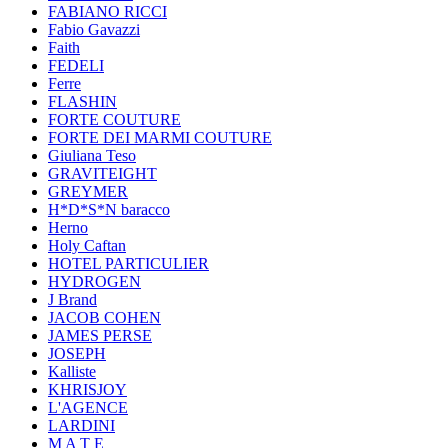
FABIANO RICCI
Fabio Gavazzi
Faith
FEDELI
Ferre
FLASHIN
FORTE COUTURE
FORTE DEI MARMI COUTURE
Giuliana Teso
GRAVITEIGHT
GREYMER
H*D*S*N baracco
Herno
Holy Caftan
HOTEL PARTICULIER
HYDROGEN
J Brand
JACOB COHEN
JAMES PERSE
JOSEPH
Kalliste
KHRISJOY
L'AGENCE
LARDINI
M A T E