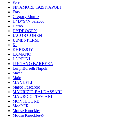
Ferre
FINAMORE 1925 NAPOLI
Fray
Gregory Munitz
H*D*S*N baracco
Herno
HYDROGEN
JACOB COHEN
JAMES PERSE
K.
KHRISJOY
LAMANO
LARDINI
LUCIANO BARBERA
Luigi Borrelli Napoli
Ma'at
Malo
MANDELLI
Marco Pescarolo
MAURIZIO BALDASSARI
MAURO OTTAVIANI
MONTECORE
MooRER
Moose Knuckles
Moose Knuckles©️