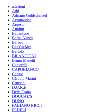
a.testoni
Add
Adriano Goldschmied
Aeronautica
Argesto
Attolini
Ballantyne
Barba Napoli
Barbed
BeaYukMui
Bertolo
BILANCIONI
Bruno Manetti
Cantarelli
CAPOBIANCO
Caruso
Claudio Marini
Cruciani
D.U.K.E.
Della Ciana
DOUCAL'S
DUNO
FABIANO RICCI
FEDELI