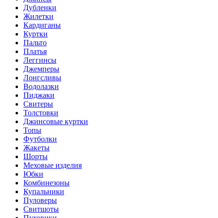
Дубленки
Жилетки
Кардиганы
Куртки
Пальто
Платья
Леггинсы
Джемперы
Лонгсливы
Водолазки
Пиджаки
Свитеры
Толстовки
Джинсовые куртки
Топы
Футболки
Жакеты
Шорты
Меховые изделия
Юбки
Комбинезоны
Купальники
Пуловеры
Свитшоты
Пуховики