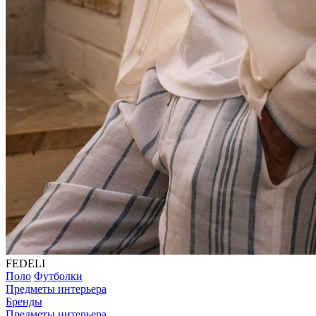
FEDELI
Поло
Футболки
Предметы интерьера
Бренды
Предметы интерьера