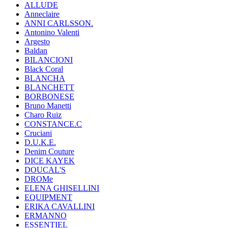
ALLUDE
Anneclaire
ANNI CARLSSON.
Antonino Valenti
Argesto
Baldan
BILANCIONI
Black Coral
BLANCHA
BLANCHETT
BORBONESE
Bruno Manetti
Charo Ruiz
CONSTANCE.C
Cruciani
D.U.K.E.
Denim Couture
DICE KAYEK
DOUCAL'S
DROMe
ELENA GHISELLINI
EQUIPMENT
ERIKA CAVALLINI
ERMANNO
ESSENTIEL