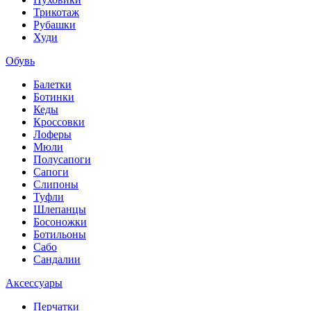
Трикотаж
Рубашки
Худи
Обувь
Балетки
Ботинки
Кеды
Кроссовки
Лоферы
Мюли
Полусапоги
Сапоги
Слипоны
Туфли
Шлепанцы
Босоножки
Ботильоны
Сабо
Сандалии
Аксессуары
Перчатки