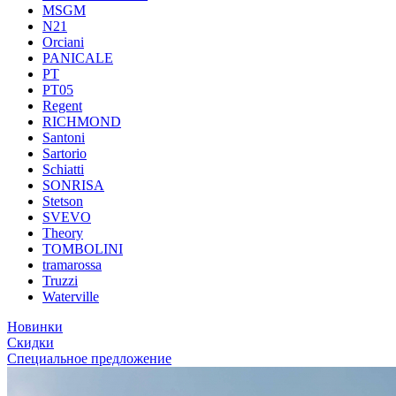
MSGM
N21
Orciani
PANICALE
PT
PT05
Regent
RICHMOND
Santoni
Sartorio
Schiatti
SONRISA
Stetson
SVEVO
Theory
TOMBOLINI
tramarossa
Truzzi
Waterville
Новинки
Скидки
Специальное предложение