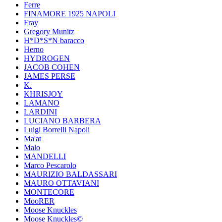
Ferre
FINAMORE 1925 NAPOLI
Fray
Gregory Munitz
H*D*S*N baracco
Herno
HYDROGEN
JACOB COHEN
JAMES PERSE
K.
KHRISJOY
LAMANO
LARDINI
LUCIANO BARBERA
Luigi Borrelli Napoli
Ma'at
Malo
MANDELLI
Marco Pescarolo
MAURIZIO BALDASSARI
MAURO OTTAVIANI
MONTECORE
MooRER
Moose Knuckles
Moose Knuckles©️