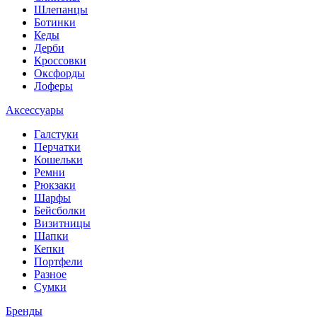
Шлепанцы
Ботинки
Кеды
Дерби
Кроссовки
Оксфорды
Лоферы
Аксессуары
Галстуки
Перчатки
Кошельки
Ремни
Рюкзаки
Шарфы
Бейсболки
Визитницы
Шапки
Кепки
Портфели
Разное
Сумки
Бренды