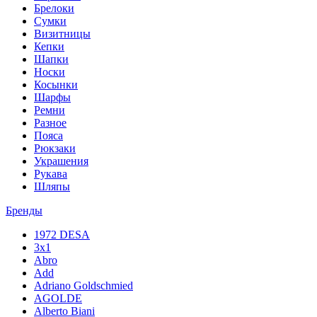
Брелоки
Сумки
Визитницы
Кепки
Шапки
Носки
Косынки
Шарфы
Ремни
Разное
Пояса
Рюкзаки
Украшения
Рукава
Шляпы
Бренды
1972 DESA
3x1
Abro
Add
Adriano Goldschmied
AGOLDE
Alberto Biani