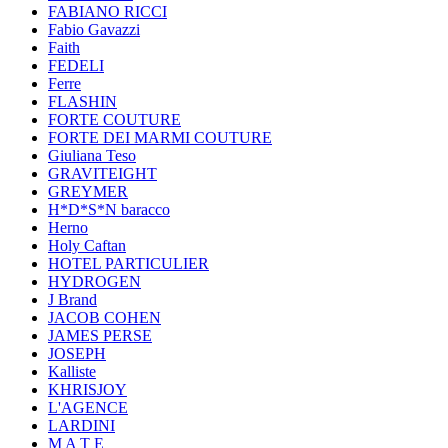
FABIANO RICCI
Fabio Gavazzi
Faith
FEDELI
Ferre
FLASHIN
FORTE COUTURE
FORTE DEI MARMI COUTURE
Giuliana Teso
GRAVITEIGHT
GREYMER
H*D*S*N baracco
Herno
Holy Caftan
HOTEL PARTICULIER
HYDROGEN
J Brand
JACOB COHEN
JAMES PERSE
JOSEPH
Kalliste
KHRISJOY
L'AGENCE
LARDINI
M A T E