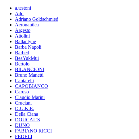
a.testoni
Add
Adriano Goldschmied
Aeronautica
Argesto
Attolini
Ballantyne
Barba Napoli
Barbed
BeaYukMui
Bertolo
BILANCIONI
Bruno Manetti
Cantarelli
CAPOBIANCO
Caruso
Claudio Marini
Cruciani
D.U.K.E.
Della Ciana
DOUCAL'S
DUNO
FABIANO RICCI
FEDELI