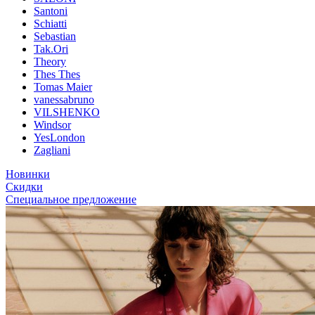
Santoni
Schiatti
Sebastian
Tak.Ori
Theory
Thes Thes
Tomas Maier
vanessabruno
VILSHENKO
Windsor
YesLondon
Zagliani
Новинки
Скидки
Специальное предложение