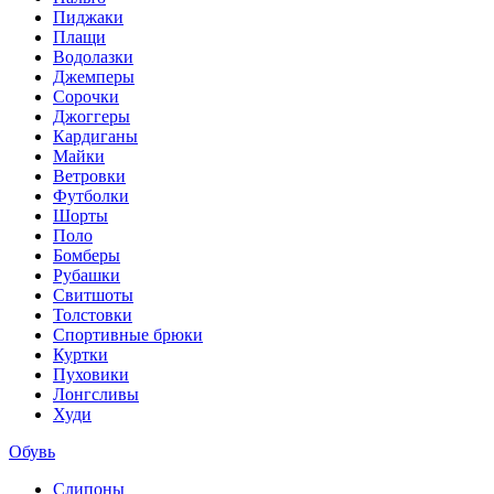
Пиджаки
Плащи
Водолазки
Джемперы
Сорочки
Джоггеры
Кардиганы
Майки
Ветровки
Футболки
Шорты
Поло
Бомберы
Рубашки
Свитшоты
Толстовки
Спортивные брюки
Куртки
Пуховики
Лонгсливы
Худи
Обувь
Слипоны