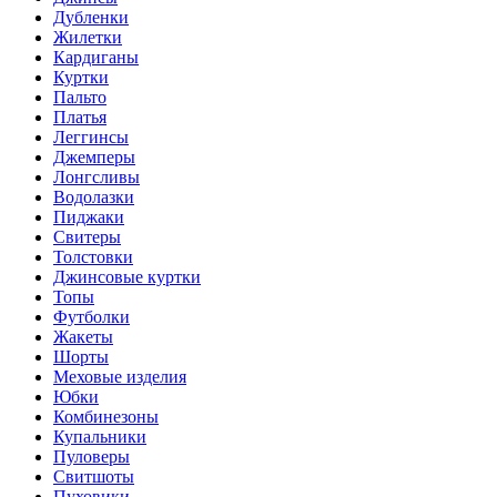
Дубленки
Жилетки
Кардиганы
Куртки
Пальто
Платья
Леггинсы
Джемперы
Лонгсливы
Водолазки
Пиджаки
Свитеры
Толстовки
Джинсовые куртки
Топы
Футболки
Жакеты
Шорты
Меховые изделия
Юбки
Комбинезоны
Купальники
Пуловеры
Свитшоты
Пуховики