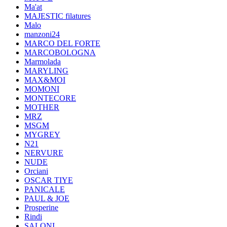
Ma'at
MAJESTIC filatures
Malo
manzoni24
MARCO DEL FORTE
MARCOBOLOGNA
Marmolada
MARYLING
MAX&MOI
MOMONI
MONTECORE
MOTHER
MRZ
MSGM
MYGREY
N21
NERVURE
NUDE
Orciani
OSCAR TIYE
PANICALE
PAUL & JOE
Prosperine
Rindi
SALONI