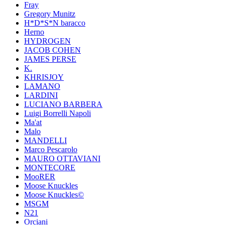
Fray
Gregory Munitz
H*D*S*N baracco
Herno
HYDROGEN
JACOB COHEN
JAMES PERSE
K.
KHRISJOY
LAMANO
LARDINI
LUCIANO BARBERA
Luigi Borrelli Napoli
Ma'at
Malo
MANDELLI
Marco Pescarolo
MAURO OTTAVIANI
MONTECORE
MooRER
Moose Knuckles
Moose Knuckles©️
MSGM
N21
Orciani