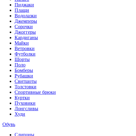
Пиджаки
Плащи
Водолазки
Джемперы
Сорочки
Джоггеры
Кардиганы
Майки
Ветровки
Футболки
Шорты
Поло
Бомберы
Рубашки
Свитшоты
Толстовки
Спортивные брюки
Куртки
Пуховики
Лонгсливы
Худи
Обувь
Слипоны