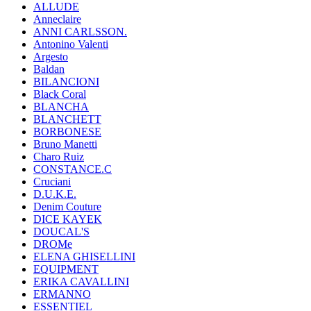
ALLUDE
Anneclaire
ANNI CARLSSON.
Antonino Valenti
Argesto
Baldan
BILANCIONI
Black Coral
BLANCHA
BLANCHETT
BORBONESE
Bruno Manetti
Charo Ruiz
CONSTANCE.C
Cruciani
D.U.K.E.
Denim Couture
DICE KAYEK
DOUCAL'S
DROMe
ELENA GHISELLINI
EQUIPMENT
ERIKA CAVALLINI
ERMANNO
ESSENTIEL