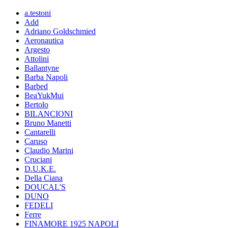
a.testoni
Add
Adriano Goldschmied
Aeronautica
Argesto
Attolini
Ballantyne
Barba Napoli
Barbed
BeaYukMui
Bertolo
BILANCIONI
Bruno Manetti
Cantarelli
Caruso
Claudio Marini
Cruciani
D.U.K.E.
Della Ciana
DOUCAL'S
DUNO
FEDELI
Ferre
FINAMORE 1925 NAPOLI