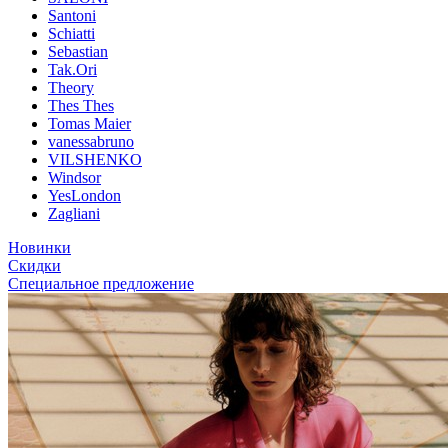
Santoni
Schiatti
Sebastian
Tak.Ori
Theory
Thes Thes
Tomas Maier
vanessabruno
VILSHENKO
Windsor
YesLondon
Zagliani
Новинки
Скидки
Специальное предложение