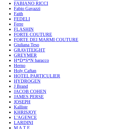
FABIANO RICCI
Fabio Gavazzi
Faith
FEDELI
Ferre
FLASHIN
FORTE COUTURE
FORTE DEI MARMI COUTURE
Giuliana Teso
GRAVITEIGHT
GREYMER
H*D*S*N baracco
Herno
Holy Caftan
HOTEL PARTICULIER
HYDROGEN
J Brand
JACOB COHEN
JAMES PERSE
JOSEPH
Kalliste
KHRISJOY
L'AGENCE
LARDINI
M A T E