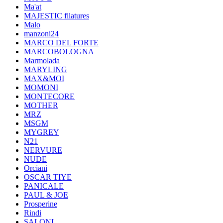
Ma'at
MAJESTIC filatures
Malo
manzoni24
MARCO DEL FORTE
MARCOBOLOGNA
Marmolada
MARYLING
MAX&MOI
MOMONI
MONTECORE
MOTHER
MRZ
MSGM
MYGREY
N21
NERVURE
NUDE
Orciani
OSCAR TIYE
PANICALE
PAUL & JOE
Prosperine
Rindi
SALONI