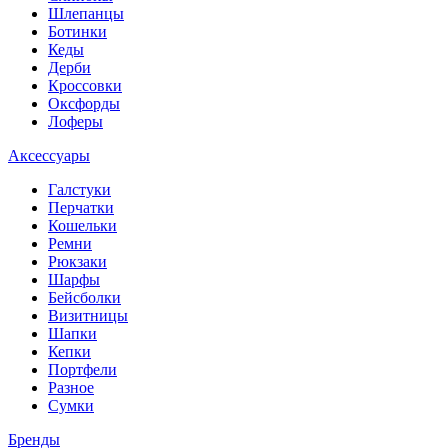
Шлепанцы
Ботинки
Кеды
Дерби
Кроссовки
Оксфорды
Лоферы
Аксессуары
Галстуки
Перчатки
Кошельки
Ремни
Рюкзаки
Шарфы
Бейсболки
Визитницы
Шапки
Кепки
Портфели
Разное
Сумки
Бренды