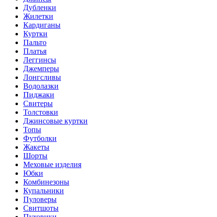
Дубленки
Жилетки
Кардиганы
Куртки
Пальто
Платья
Леггинсы
Джемперы
Лонгсливы
Водолазки
Пиджаки
Свитеры
Толстовки
Джинсовые куртки
Топы
Футболки
Жакеты
Шорты
Меховые изделия
Юбки
Комбинезоны
Купальники
Пуловеры
Свитшоты
Пуховики