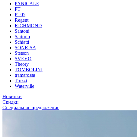
PANICALE
PT
PT05
Regent
RICHMOND
Santoni
Sartorio
Schiatti
SONRISA
Stetson
SVEVO
Theory
TOMBOLINI
tramarossa
Truzzi
Waterville
Новинки
Скидки
Специальное предложение