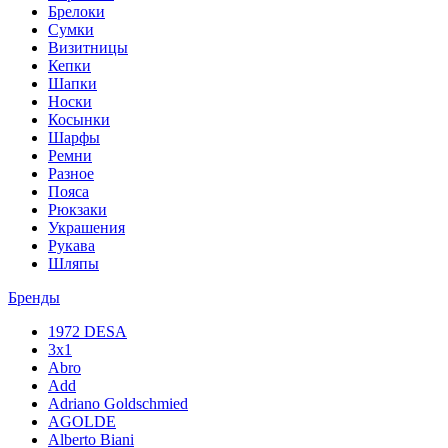
Брелоки
Сумки
Визитницы
Кепки
Шапки
Носки
Косынки
Шарфы
Ремни
Разное
Пояса
Рюкзаки
Украшения
Рукава
Шляпы
Бренды
1972 DESA
3x1
Abro
Add
Adriano Goldschmied
AGOLDE
Alberto Biani