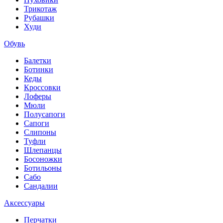
Трикотаж
Рубашки
Худи
Обувь
Балетки
Ботинки
Кеды
Кроссовки
Лоферы
Мюли
Полусапоги
Сапоги
Слипоны
Туфли
Шлепанцы
Босоножки
Ботильоны
Сабо
Сандалии
Аксессуары
Перчатки