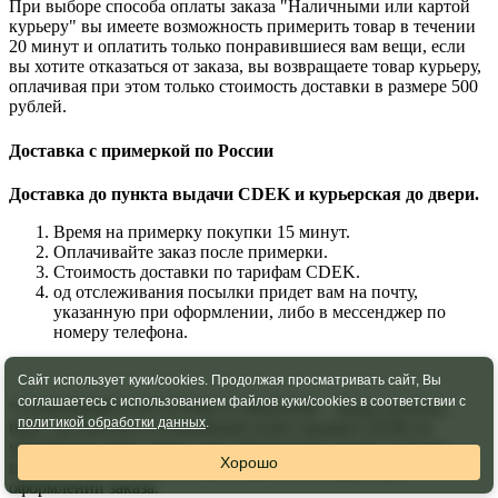
При выборе способа оплаты заказа "Наличными или картой
курьеру" вы имеете возможность примерить товар в течении
20 минут и оплатить только понравившиеся вам вещи, если
вы хотите отказаться от заказа, вы возвращаете товар курьеру,
оплачивая при этом только стоимость доставки в размере 500
рублей.
Доставка с примеркой по России
Доставка до пункта выдачи CDEK и курьерская до двери.
Время на примерку покупки 15 минут.
Оплачивайте заказ после примерки.
Стоимость доставки по тарифам CDEK.
од отслеживания посылки придет вам на почту,
указанную при оформлении, либо в мессенджер по
номеру телефона.
Сайт использует куки/cookies. Продолжая просматривать сайт, Вы
соглашаетесь с использованием файлов куки/cookies в соответствии с
*САМОВЫВОЗ ИЗ ПУНКТА ВЫДАЧИ – Ваша посылка
политикой обработки данных
.
будет доставлена в ближайший пункт выдачи СДЭК по
указанному вами адресу при оформлении заказа, если вы
Хорошо
выбрали пункт выдачи сами, укажите его адрес при
оформлении заказа.