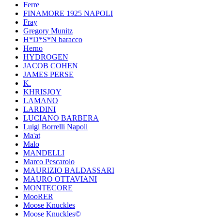
Ferre
FINAMORE 1925 NAPOLI
Fray
Gregory Munitz
H*D*S*N baracco
Herno
HYDROGEN
JACOB COHEN
JAMES PERSE
K.
KHRISJOY
LAMANO
LARDINI
LUCIANO BARBERA
Luigi Borrelli Napoli
Ma'at
Malo
MANDELLI
Marco Pescarolo
MAURIZIO BALDASSARI
MAURO OTTAVIANI
MONTECORE
MooRER
Moose Knuckles
Moose Knuckles©️