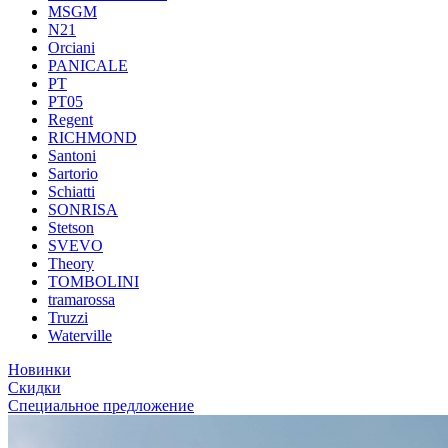
MSGM
N21
Orciani
PANICALE
PT
PT05
Regent
RICHMOND
Santoni
Sartorio
Schiatti
SONRISA
Stetson
SVEVO
Theory
TOMBOLINI
tramarossa
Truzzi
Waterville
Новинки
Скидки
Специальное предложение