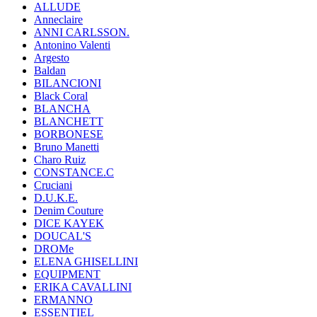
ALLUDE
Anneclaire
ANNI CARLSSON.
Antonino Valenti
Argesto
Baldan
BILANCIONI
Black Coral
BLANCHA
BLANCHETT
BORBONESE
Bruno Manetti
Charo Ruiz
CONSTANCE.C
Cruciani
D.U.K.E.
Denim Couture
DICE KAYEK
DOUCAL'S
DROMe
ELENA GHISELLINI
EQUIPMENT
ERIKA CAVALLINI
ERMANNO
ESSENTIEL