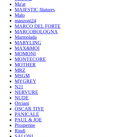
Ma'at
MAJESTIC filatures
Malo
manzoni24
MARCO DEL FORTE
MARCOBOLOGNA
Marmolada
MARYLING
MAX&MOI
MOMONI
MONTECORE
MOTHER
MRZ
MSGM
MYGREY
N21
NERVURE
NUDE
Orciani
OSCAR TIYE
PANICALE
PAUL & JOE
Prosperine
Rindi
SALONI