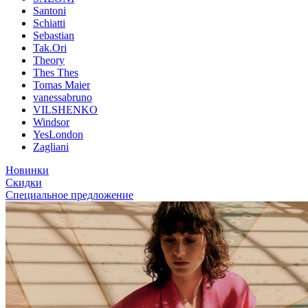
Santoni
Schiatti
Sebastian
Tak.Ori
Theory
Thes Thes
Tomas Maier
vanessabruno
VILSHENKO
Windsor
YesLondon
Zagliani
Новинки
Скидки
Специальное предложение