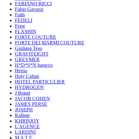
FABIANO RICCI
Fabio Gavazzi
Faith
FEDELI
Ferre
FLASHIN
FORTE COUTURE
FORTE DEI MARMI COUTURE
Giuliana Teso
GRAVITEIGHT
GREYMER
H*D*S*N baracco
Herno
Holy Caftan
HOTEL PARTICULIER
HYDROGEN
J Brand
JACOB COHEN
JAMES PERSE
JOSEPH
Kalliste
KHRISJOY
L'AGENCE
LARDINI
M A T E