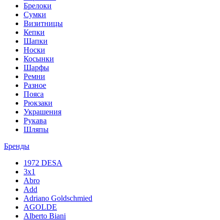
Брелоки
Сумки
Визитницы
Кепки
Шапки
Носки
Косынки
Шарфы
Ремни
Разное
Пояса
Рюкзаки
Украшения
Рукава
Шляпы
Бренды
1972 DESA
3x1
Abro
Add
Adriano Goldschmied
AGOLDE
Alberto Biani