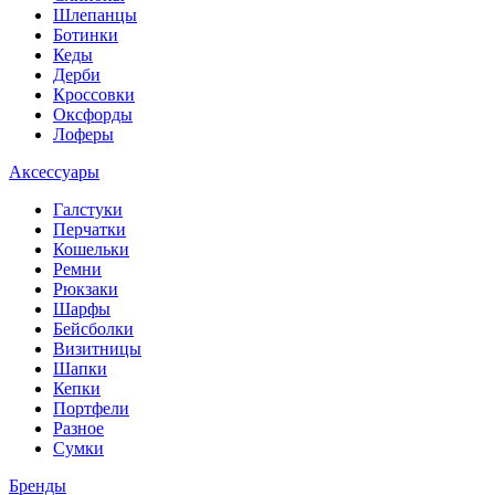
Шлепанцы
Ботинки
Кеды
Дерби
Кроссовки
Оксфорды
Лоферы
Аксессуары
Галстуки
Перчатки
Кошельки
Ремни
Рюкзаки
Шарфы
Бейсболки
Визитницы
Шапки
Кепки
Портфели
Разное
Сумки
Бренды