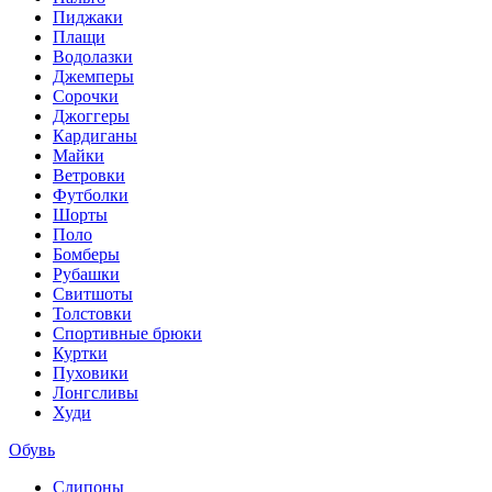
Пиджаки
Плащи
Водолазки
Джемперы
Сорочки
Джоггеры
Кардиганы
Майки
Ветровки
Футболки
Шорты
Поло
Бомберы
Рубашки
Свитшоты
Толстовки
Спортивные брюки
Куртки
Пуховики
Лонгсливы
Худи
Обувь
Слипоны