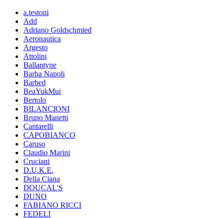
a.testoni
Add
Adriano Goldschmied
Aeronautica
Argesto
Attolini
Ballantyne
Barba Napoli
Barbed
BeaYukMui
Bertolo
BILANCIONI
Bruno Manetti
Cantarelli
CAPOBIANCO
Caruso
Claudio Marini
Cruciani
D.U.K.E.
Della Ciana
DOUCAL'S
DUNO
FABIANO RICCI
FEDELI