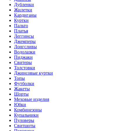
Дубленки
Жилетки
Кардиганы
Куртки
Пальто
Платья
Леггинсы
Джемперы
Лонгсливы
Водолазки
Пиджаки
Свитеры
Толстовки
Джинсовые куртки
Топы
Футболки
Жакеты
Шорты
Меховые изделия
Юбки
Комбинезоны
Купальники
Пуловеры
Свитшоты
Пуховики