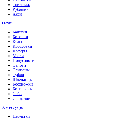
Трикотаж
Рубашки
Худи
Обувь
Балетки
Ботинки
Кеды
Кроссовки
Лоферы
Мюли
Полусапоги
Сапоги
Слипоны
Туфли
Шлепанцы
Босоножки
Ботильоны
Сабо
Сандалии
Аксессуары
Перчатки