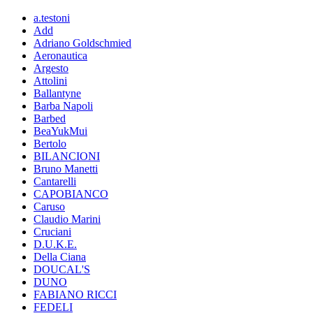
a.testoni
Add
Adriano Goldschmied
Aeronautica
Argesto
Attolini
Ballantyne
Barba Napoli
Barbed
BeaYukMui
Bertolo
BILANCIONI
Bruno Manetti
Cantarelli
CAPOBIANCO
Caruso
Claudio Marini
Cruciani
D.U.K.E.
Della Ciana
DOUCAL'S
DUNO
FABIANO RICCI
FEDELI