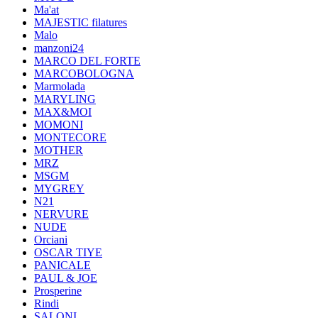
Ma'at
MAJESTIC filatures
Malo
manzoni24
MARCO DEL FORTE
MARCOBOLOGNA
Marmolada
MARYLING
MAX&MOI
MOMONI
MONTECORE
MOTHER
MRZ
MSGM
MYGREY
N21
NERVURE
NUDE
Orciani
OSCAR TIYE
PANICALE
PAUL & JOE
Prosperine
Rindi
SALONI