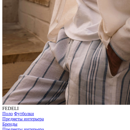
FEDELI
Поло
Футболки
Предметы интерьера
Бренды
Предметы интерьера