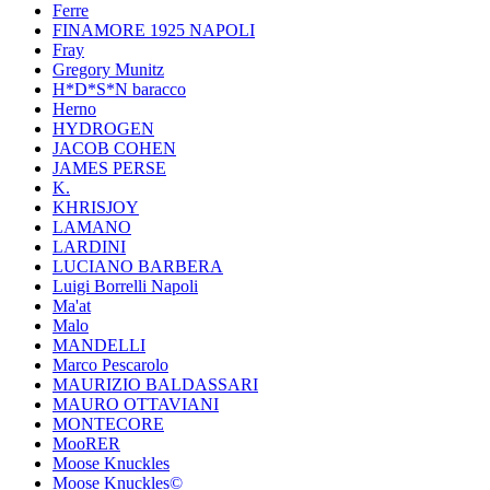
Ferre
FINAMORE 1925 NAPOLI
Fray
Gregory Munitz
H*D*S*N baracco
Herno
HYDROGEN
JACOB COHEN
JAMES PERSE
K.
KHRISJOY
LAMANO
LARDINI
LUCIANO BARBERA
Luigi Borrelli Napoli
Ma'at
Malo
MANDELLI
Marco Pescarolo
MAURIZIO BALDASSARI
MAURO OTTAVIANI
MONTECORE
MooRER
Moose Knuckles
Moose Knuckles©️