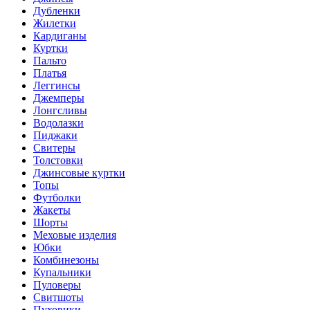
Дубленки
Жилетки
Кардиганы
Куртки
Пальто
Платья
Леггинсы
Джемперы
Лонгсливы
Водолазки
Пиджаки
Свитеры
Толстовки
Джинсовые куртки
Топы
Футболки
Жакеты
Шорты
Меховые изделия
Юбки
Комбинезоны
Купальники
Пуловеры
Свитшоты
Пуховики