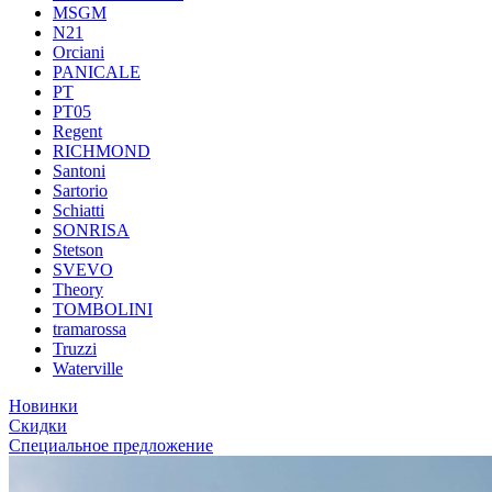
MSGM
N21
Orciani
PANICALE
PT
PT05
Regent
RICHMOND
Santoni
Sartorio
Schiatti
SONRISA
Stetson
SVEVO
Theory
TOMBOLINI
tramarossa
Truzzi
Waterville
Новинки
Скидки
Специальное предложение