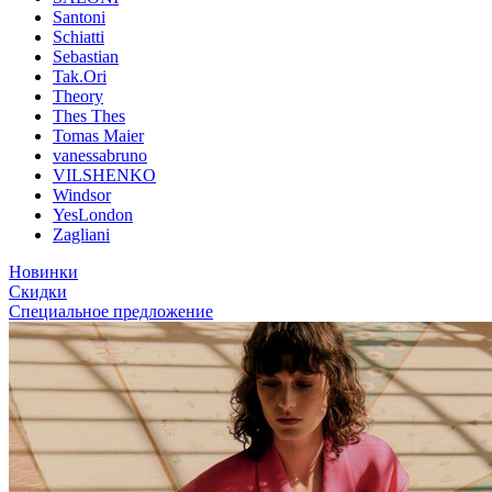
Santoni
Schiatti
Sebastian
Tak.Ori
Theory
Thes Thes
Tomas Maier
vanessabruno
VILSHENKO
Windsor
YesLondon
Zagliani
Новинки
Скидки
Специальное предложение