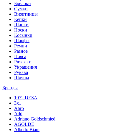
Брелоки
Сумки
Визитницы
Кепки
Шапки
Носки
Косынки
Шарфы
Ремни
Разное
Пояса
Рюкзаки
Украшения
Рукава
Шляпы
Бренды
1972 DESA
3x1
Abro
Add
Adriano Goldschmied
AGOLDE
Alberto Biani