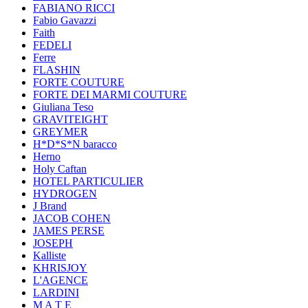
FABIANO RICCI
Fabio Gavazzi
Faith
FEDELI
Ferre
FLASHIN
FORTE COUTURE
FORTE DEI MARMI COUTURE
Giuliana Teso
GRAVITEIGHT
GREYMER
H*D*S*N baracco
Herno
Holy Caftan
HOTEL PARTICULIER
HYDROGEN
J Brand
JACOB COHEN
JAMES PERSE
JOSEPH
Kalliste
KHRISJOY
L'AGENCE
LARDINI
M A T E