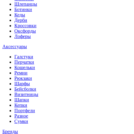
Шлепанцы
Ботинки
Кеды
Дерби
Кроссовки
Оксфорды
Лоферы
Аксессуары
Галстуки
Перчатки
Кошельки
Ремни
Рюкзаки
Шарфы
Бейсболки
Визитницы
Шапки
Кепки
Портфели
Разное
Сумки
Бренды