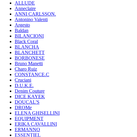
ALLUDE
Anneclaire
ANNI CARLSSON.
Antonino Valenti
Argesto
Baldan
BILANCIONI
Black Coral
BLANCHA
BLANCHETT
BORBONESE
Bruno Manetti
Charo Ruiz
CONSTANCE.C
Cruciani
D.U.K.E.
Denim Couture
DICE KAYEK
DOUCAL'S
DROMe
ELENA GHISELLINI
EQUIPMENT
ERIKA CAVALLINI
ERMANNO
ESSENTIEL