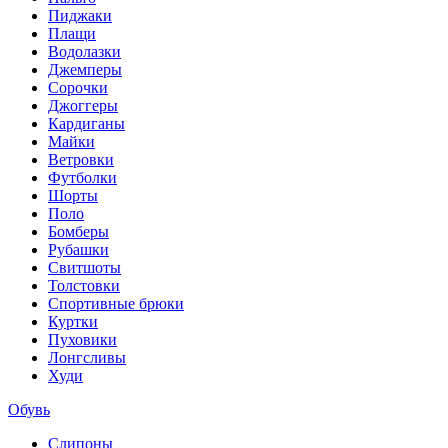
Пиджаки
Плащи
Водолазки
Джемперы
Сорочки
Джоггеры
Кардиганы
Майки
Ветровки
Футболки
Шорты
Поло
Бомберы
Рубашки
Свитшоты
Толстовки
Спортивные брюки
Куртки
Пуховики
Лонгсливы
Худи
Обувь
Слипоны