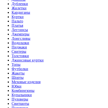
Дубленки
Жилетки
Кардиганы
Куртки
Пальто
Платья
Леггинсы
Джемперы
Лонгсливы
Водолазки
Пиджаки
Свитеры
Толстовки
Джинсовые куртки
Топы
Футболки
Жакеты
Шорты
Меховые изделия
Юбки
Комбинезоны
Купальники
Пуловеры
Свитшоты
Пуховики