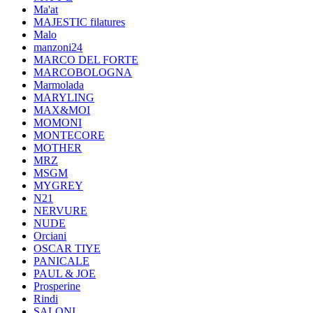
Ma'at
MAJESTIC filatures
Malo
manzoni24
MARCO DEL FORTE
MARCOBOLOGNA
Marmolada
MARYLING
MAX&MOI
MOMONI
MONTECORE
MOTHER
MRZ
MSGM
MYGREY
N21
NERVURE
NUDE
Orciani
OSCAR TIYE
PANICALE
PAUL & JOE
Prosperine
Rindi
SALONI