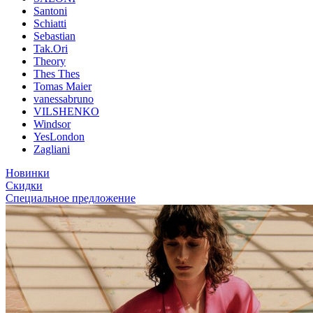
Santoni
Schiatti
Sebastian
Tak.Ori
Theory
Thes Thes
Tomas Maier
vanessabruno
VILSHENKO
Windsor
YesLondon
Zagliani
Новинки
Скидки
Специальное предложение