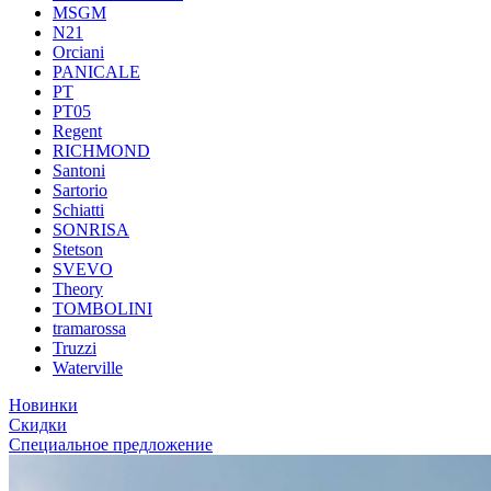
MSGM
N21
Orciani
PANICALE
PT
PT05
Regent
RICHMOND
Santoni
Sartorio
Schiatti
SONRISA
Stetson
SVEVO
Theory
TOMBOLINI
tramarossa
Truzzi
Waterville
Новинки
Скидки
Специальное предложение