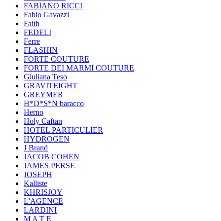
FABIANO RICCI
Fabio Gavazzi
Faith
FEDELI
Ferre
FLASHIN
FORTE COUTURE
FORTE DEI MARMI COUTURE
Giuliana Teso
GRAVITEIGHT
GREYMER
H*D*S*N baracco
Herno
Holy Caftan
HOTEL PARTICULIER
HYDROGEN
J Brand
JACOB COHEN
JAMES PERSE
JOSEPH
Kalliste
KHRISJOY
L'AGENCE
LARDINI
M A T E