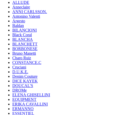
ALLUDE
Anneclaire
ANNI CARLSSON.
Antonino Valenti
Argesto
Baldan
BILANCIONI
Black Coral
BLANCHA
BLANCHETT
BORBONESE
Bruno Manetti
Charo Ruiz
CONSTANCE.C
Cruciani
D.U.K.E.
Denim Couture
DICE KAYEK
DOUCAL'S
DROMe
ELENA GHISELLINI
EQUIPMENT
ERIKA CAVALLINI
ERMANNO
ESSENTIEL