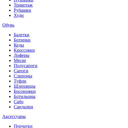
Трикотаж
Рубашки
Худи
Обувь
Балетки
Ботинки
Кеды
Кроссовки
Лоферы
Мюли
Полусапоги
Сапоги
Слипоны
Туфли
Шлепанцы
Босоножки
Ботильоны
Сабо
Сандалии
Аксессуары
Перчатки