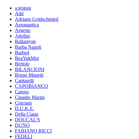
a.testoni
Add
Adriano Goldschmied
Aeronautica
Argesto
Attolini
Ballantyne
Barba Napoli
Barbed
BeaYukMui
Bertolo
BILANCIONI
Bruno Manetti
Cantarelli
CAPOBIANCO
Caruso
Claudio Marini
Cruciani
D.U.K.E.
Della Ciana
DOUCAL'S
DUNO
FABIANO RICCI
FEDELI