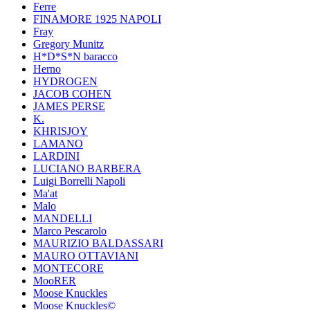
Ferre
FINAMORE 1925 NAPOLI
Fray
Gregory Munitz
H*D*S*N baracco
Herno
HYDROGEN
JACOB COHEN
JAMES PERSE
K.
KHRISJOY
LAMANO
LARDINI
LUCIANO BARBERA
Luigi Borrelli Napoli
Ma'at
Malo
MANDELLI
Marco Pescarolo
MAURIZIO BALDASSARI
MAURO OTTAVIANI
MONTECORE
MooRER
Moose Knuckles
Moose Knuckles©️