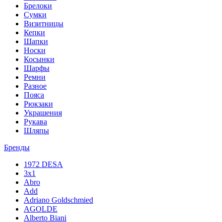
Брелоки
Сумки
Визитницы
Кепки
Шапки
Носки
Косынки
Шарфы
Ремни
Разное
Пояса
Рюкзаки
Украшения
Рукава
Шляпы
Бренды
1972 DESA
3x1
Abro
Add
Adriano Goldschmied
AGOLDE
Alberto Biani