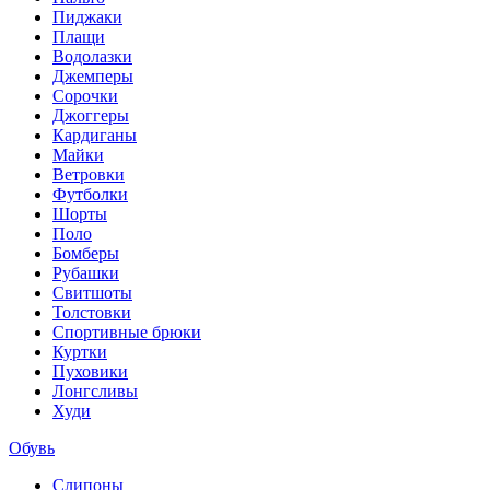
Пиджаки
Плащи
Водолазки
Джемперы
Сорочки
Джоггеры
Кардиганы
Майки
Ветровки
Футболки
Шорты
Поло
Бомберы
Рубашки
Свитшоты
Толстовки
Спортивные брюки
Куртки
Пуховики
Лонгсливы
Худи
Обувь
Слипоны