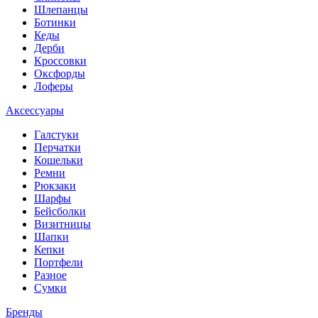
Шлепанцы
Ботинки
Кеды
Дерби
Кроссовки
Оксфорды
Лоферы
Аксессуары
Галстуки
Перчатки
Кошельки
Ремни
Рюкзаки
Шарфы
Бейсболки
Визитницы
Шапки
Кепки
Портфели
Разное
Сумки
Бренды