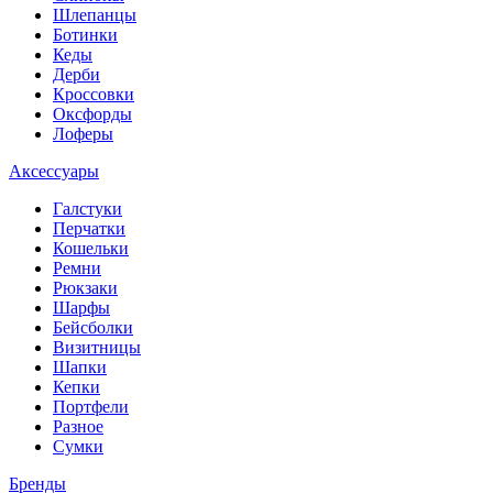
Шлепанцы
Ботинки
Кеды
Дерби
Кроссовки
Оксфорды
Лоферы
Аксессуары
Галстуки
Перчатки
Кошельки
Ремни
Рюкзаки
Шарфы
Бейсболки
Визитницы
Шапки
Кепки
Портфели
Разное
Сумки
Бренды