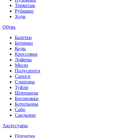
Трикотаж
Рубашки
Худи
Обувь
Балетки
Ботинки
Кеды
Кроссовки
Лоферы
Мюли
Полусапоги
Сапоги
Слипоны
Туфли
Шлепанцы
Босоножки
Ботильоны
Сабо
Сандалии
Аксессуары
Перчатки