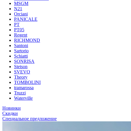
MSGM
N21
Orciani
PANICALE
PT
PT05
Regent
RICHMOND
Santoni
Sartorio
Schiatti
SONRISA
Stetson
SVEVO
Theory
TOMBOLINI
tramarossa
Truzzi
Waterville
Новинки
Скидки
Специальное предложение