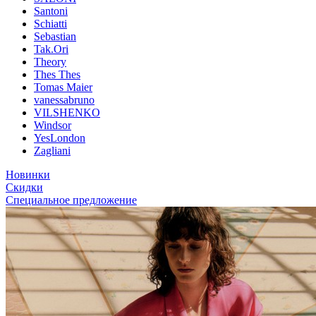
Santoni
Schiatti
Sebastian
Tak.Ori
Theory
Thes Thes
Tomas Maier
vanessabruno
VILSHENKO
Windsor
YesLondon
Zagliani
Новинки
Скидки
Специальное предложение