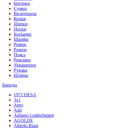
Брелоки
Сумки
Визитницы
Кепки
Шапки
Носки
Косынки
Шарфы
Ремни
Разное
Пояса
Рюкзаки
Украшения
Рукава
Шляпы
Бренды
1972 DESA
3x1
Abro
Add
Adriano Goldschmied
AGOLDE
Alberto Biani