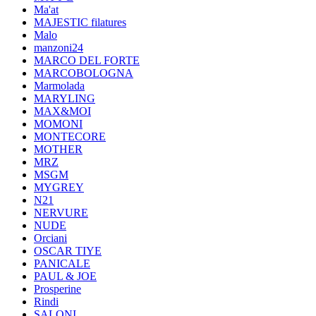
Ma'at
MAJESTIC filatures
Malo
manzoni24
MARCO DEL FORTE
MARCOBOLOGNA
Marmolada
MARYLING
MAX&MOI
MOMONI
MONTECORE
MOTHER
MRZ
MSGM
MYGREY
N21
NERVURE
NUDE
Orciani
OSCAR TIYE
PANICALE
PAUL & JOE
Prosperine
Rindi
SALONI