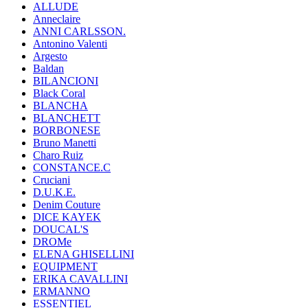
ALLUDE
Anneclaire
ANNI CARLSSON.
Antonino Valenti
Argesto
Baldan
BILANCIONI
Black Coral
BLANCHA
BLANCHETT
BORBONESE
Bruno Manetti
Charo Ruiz
CONSTANCE.C
Cruciani
D.U.K.E.
Denim Couture
DICE KAYEK
DOUCAL'S
DROMe
ELENA GHISELLINI
EQUIPMENT
ERIKA CAVALLINI
ERMANNO
ESSENTIEL