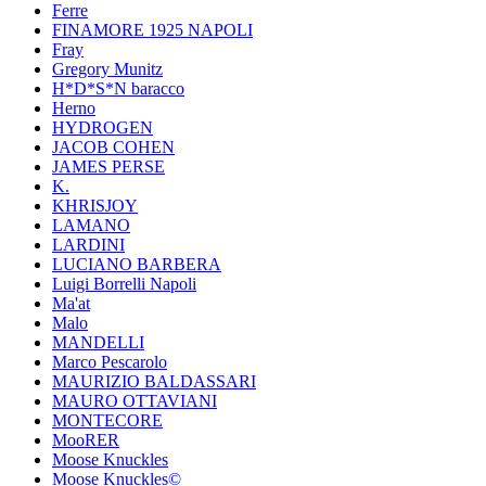
Ferre
FINAMORE 1925 NAPOLI
Fray
Gregory Munitz
H*D*S*N baracco
Herno
HYDROGEN
JACOB COHEN
JAMES PERSE
K.
KHRISJOY
LAMANO
LARDINI
LUCIANO BARBERA
Luigi Borrelli Napoli
Ma'at
Malo
MANDELLI
Marco Pescarolo
MAURIZIO BALDASSARI
MAURO OTTAVIANI
MONTECORE
MooRER
Moose Knuckles
Moose Knuckles©️