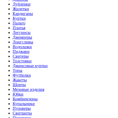
Дубленки
Жилетки
Кардиганы
Куртки
Пальто
Платья
Леггинсы
Джемперы
Лонгсливы
Водолазки
Пиджаки
Свитеры
Толстовки
Джинсовые куртки
Топы
Футболки
Жакеты
Шорты
Меховые изделия
Юбки
Комбинезоны
Купальники
Пуловеры
Свитшоты
Пуховики