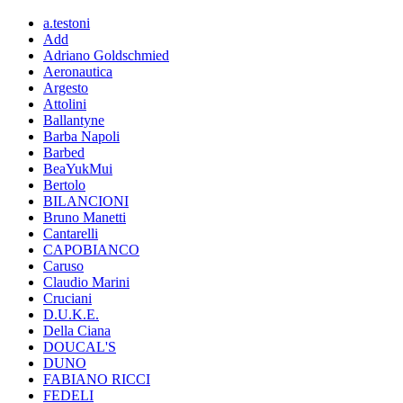
a.testoni
Add
Adriano Goldschmied
Aeronautica
Argesto
Attolini
Ballantyne
Barba Napoli
Barbed
BeaYukMui
Bertolo
BILANCIONI
Bruno Manetti
Cantarelli
CAPOBIANCO
Caruso
Claudio Marini
Cruciani
D.U.K.E.
Della Ciana
DOUCAL'S
DUNO
FABIANO RICCI
FEDELI