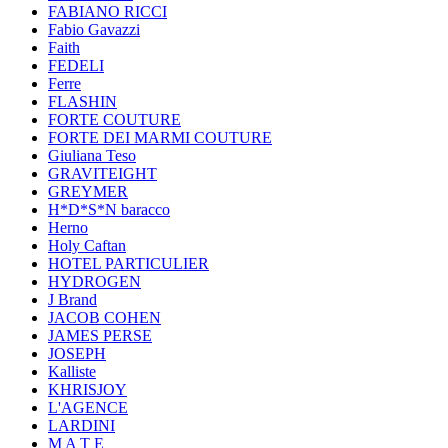
FABIANO RICCI
Fabio Gavazzi
Faith
FEDELI
Ferre
FLASHIN
FORTE COUTURE
FORTE DEI MARMI COUTURE
Giuliana Teso
GRAVITEIGHT
GREYMER
H*D*S*N baracco
Herno
Holy Caftan
HOTEL PARTICULIER
HYDROGEN
J Brand
JACOB COHEN
JAMES PERSE
JOSEPH
Kalliste
KHRISJOY
L'AGENCE
LARDINI
M A T E