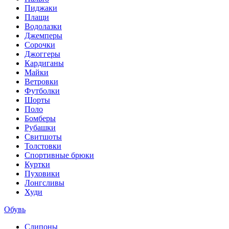
Пиджаки
Плащи
Водолазки
Джемперы
Сорочки
Джоггеры
Кардиганы
Майки
Ветровки
Футболки
Шорты
Поло
Бомберы
Рубашки
Свитшоты
Толстовки
Спортивные брюки
Куртки
Пуховики
Лонгсливы
Худи
Обувь
Слипоны