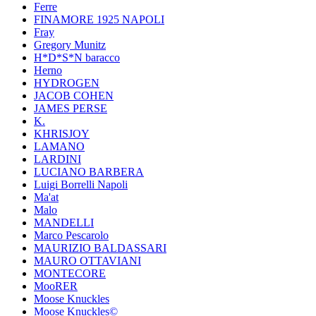
Ferre
FINAMORE 1925 NAPOLI
Fray
Gregory Munitz
H*D*S*N baracco
Herno
HYDROGEN
JACOB COHEN
JAMES PERSE
K.
KHRISJOY
LAMANO
LARDINI
LUCIANO BARBERA
Luigi Borrelli Napoli
Ma'at
Malo
MANDELLI
Marco Pescarolo
MAURIZIO BALDASSARI
MAURO OTTAVIANI
MONTECORE
MooRER
Moose Knuckles
Moose Knuckles©️