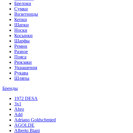
Брелоки
Сумки
Визитницы
Кепки
Шапки
Носки
Косынки
Шарфы
Ремни
Разное
Пояса
Рюкзаки
Украшения
Рукава
Шляпы
Бренды
1972 DESA
3x1
Abro
Add
Adriano Goldschmied
AGOLDE
Alberto Biani