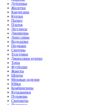
Дубленки
Жилетки
Кардиганы
Куртки
Пальто
Платья
Леггинсы
Джемперы
Лонгсливы
Водолазки
Пиджаки
Свитеры
Толстовки
Джинсовые куртки
Топы
Футболки
Жакеты
Шорты
Меховые изделия
Юбки
Комбинезоны
Купальники
Пуловеры
Свитшоты
Пуховики