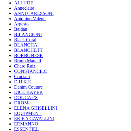
ALLUDE
Anneclaire
ANNI CARLSSON.
Antonino Valenti
Argesto
Baldan
BILANCIONI
Black Coral
BLANCHA
BLANCHETT
BORBONESE
Bruno Manetti
Charo Ruiz
CONSTANCE.C
Cruciani
D.U.K.E.
Denim Couture
DICE KAYEK
DOUCAL'S
DROMe
ELENA GHISELLINI
EQUIPMENT
ERIKA CAVALLINI
ERMANNO
ESSENTIEL