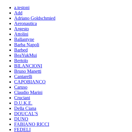
a.testoni
Add
Adriano Goldschmied
Aeronautica
Argesto
Attolini
Ballantyne
Barba Napoli
Barbed
BeaYukMui
Bertolo
BILANCIONI
Bruno Manetti
Cantarelli
CAPOBIANCO
Caruso
Claudio Marini
Cruciani
D.U.K.E.
Della Ciana
DOUCAL'S
DUNO
FABIANO RICCI
FEDELI