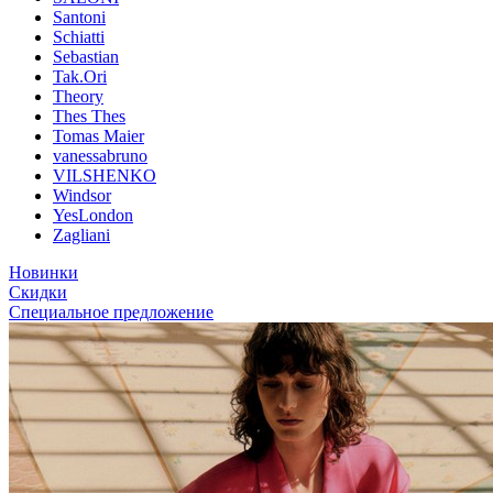
Santoni
Schiatti
Sebastian
Tak.Ori
Theory
Thes Thes
Tomas Maier
vanessabruno
VILSHENKO
Windsor
YesLondon
Zagliani
Новинки
Скидки
Специальное предложение