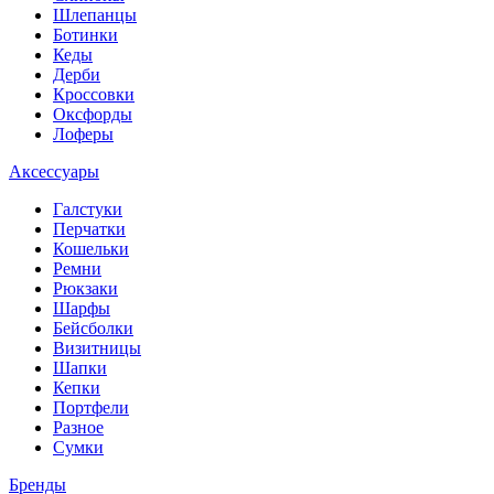
Шлепанцы
Ботинки
Кеды
Дерби
Кроссовки
Оксфорды
Лоферы
Аксессуары
Галстуки
Перчатки
Кошельки
Ремни
Рюкзаки
Шарфы
Бейсболки
Визитницы
Шапки
Кепки
Портфели
Разное
Сумки
Бренды