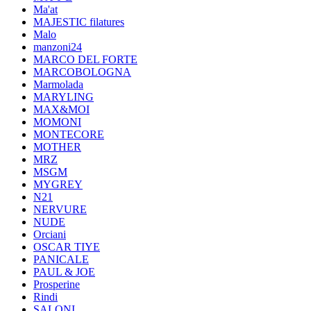
Ma'at
MAJESTIC filatures
Malo
manzoni24
MARCO DEL FORTE
MARCOBOLOGNA
Marmolada
MARYLING
MAX&MOI
MOMONI
MONTECORE
MOTHER
MRZ
MSGM
MYGREY
N21
NERVURE
NUDE
Orciani
OSCAR TIYE
PANICALE
PAUL & JOE
Prosperine
Rindi
SALONI