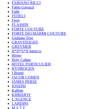
FABIANO RICCI
Fabio Gavazzi
Faith
FEDELI
Ferre
FLASHIN
FORTE COUTURE
FORTE DEI MARMI COUTURE
Giuliana Teso
GRAVITEIGHT
GREYMER
H*D*S*N baracco
Herno
Holy Caftan
HOTEL PARTICULIER
HYDROGEN
J Brand
JACOB COHEN
JAMES PERSE
JOSEPH
Kalliste
KHRISJOY
L'AGENCE
LARDINI
M A T E