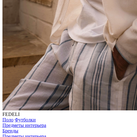
FEDELI
Поло
Футболки
Предметы интерьера
Бренды
Предметы интерьера