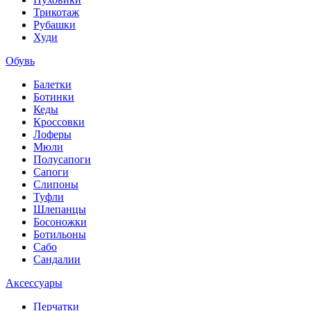
Трикотаж
Рубашки
Худи
Обувь
Балетки
Ботинки
Кеды
Кроссовки
Лоферы
Мюли
Полусапоги
Сапоги
Слипоны
Туфли
Шлепанцы
Босоножки
Ботильоны
Сабо
Сандалии
Аксессуары
Перчатки