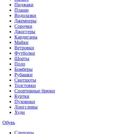
Пиджаки
Плащи
Водолазки
Джемперы
Сорочки
Джоггеры
Кардиганы
Майки
Ветровки
Футболки
Шорты
Поло
Бомберы
Рубашки
Свитшоты
Толстовки
Спортивные брюки
Куртки
Пуховики
Лонгсливы
Худи
Обувь
Слипоны