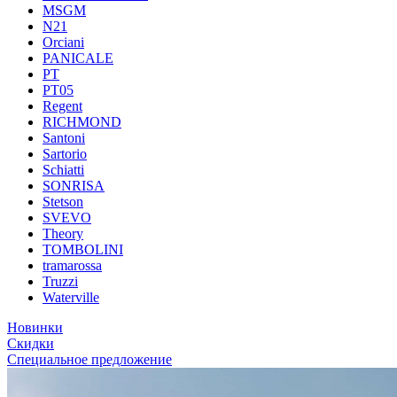
MSGM
N21
Orciani
PANICALE
PT
PT05
Regent
RICHMOND
Santoni
Sartorio
Schiatti
SONRISA
Stetson
SVEVO
Theory
TOMBOLINI
tramarossa
Truzzi
Waterville
Новинки
Скидки
Специальное предложение