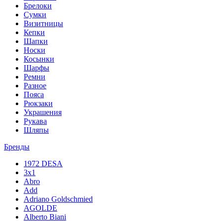
Брелоки
Сумки
Визитницы
Кепки
Шапки
Носки
Косынки
Шарфы
Ремни
Разное
Пояса
Рюкзаки
Украшения
Рукава
Шляпы
Бренды
1972 DESA
3x1
Abro
Add
Adriano Goldschmied
AGOLDE
Alberto Biani