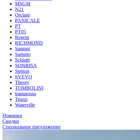
MSGM
N21
Orciani
PANICALE
PT
PT05
Regent
RICHMOND
Santoni
Sartorio
Schiatti
SONRISA
Stetson
SVEVO
Theory
TOMBOLINI
tramarossa
Truzzi
Waterville
Новинки
Скидки
Специальное предложение