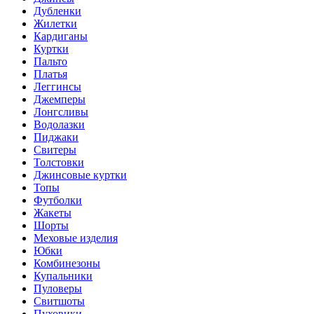
Дубленки
Жилетки
Кардиганы
Куртки
Пальто
Платья
Леггинсы
Джемперы
Лонгсливы
Водолазки
Пиджаки
Свитеры
Толстовки
Джинсовые куртки
Топы
Футболки
Жакеты
Шорты
Меховые изделия
Юбки
Комбинезоны
Купальники
Пуловеры
Свитшоты
Пуховики