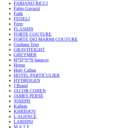
FABIANO RICCI
Fabio Gavazzi
Faith
FEDELI
Ferre
FLASHIN
FORTE COUTURE
FORTE DEI MARMI COUTURE
Giuliana Teso
GRAVITEIGHT
GREYMER
H*D*S*N baracco
Herno
Holy Caftan
HOTEL PARTICULIER
HYDROGEN
J Brand
JACOB COHEN
JAMES PERSE
JOSEPH
Kalliste
KHRISJOY
L'AGENCE
LARDINI
M A T E