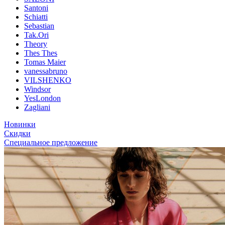
Santoni
Schiatti
Sebastian
Tak.Ori
Theory
Thes Thes
Tomas Maier
vanessabruno
VILSHENKO
Windsor
YesLondon
Zagliani
Новинки
Скидки
Специальное предложение