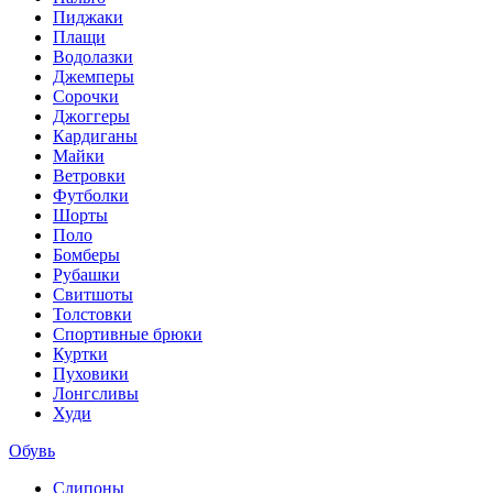
Пиджаки
Плащи
Водолазки
Джемперы
Сорочки
Джоггеры
Кардиганы
Майки
Ветровки
Футболки
Шорты
Поло
Бомберы
Рубашки
Свитшоты
Толстовки
Спортивные брюки
Куртки
Пуховики
Лонгсливы
Худи
Обувь
Слипоны