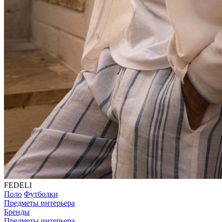
FEDELI
Поло
Футболки
Предметы интерьера
Бренды
Предметы интерьера