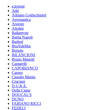
a.testoni
Add
Adriano Goldschmied
Aeronautica
Argesto
Attolini
Ballantyne
Barba Napoli
Barbed
BeaYukMui
Bertolo
BILANCIONI
Bruno Manetti
Cantarelli
CAPOBIANCO
Caruso
Claudio Marini
Cruciani
D.U.K.E.
Della Ciana
DOUCAL'S
DUNO
FABIANO RICCI
FEDELI