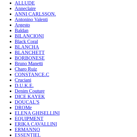
ALLUDE
Anneclaire
ANNI CARLSSON.
Antonino Valenti
Argesto
Baldan
BILANCIONI
Black Coral
BLANCHA
BLANCHETT
BORBONESE
Bruno Manetti
Charo Ruiz
CONSTANCE.C
Cruciani
D.U.K.E.
Denim Couture
DICE KAYEK
DOUCAL'S
DROMe
ELENA GHISELLINI
EQUIPMENT
ERIKA CAVALLINI
ERMANNO
ESSENTIEL