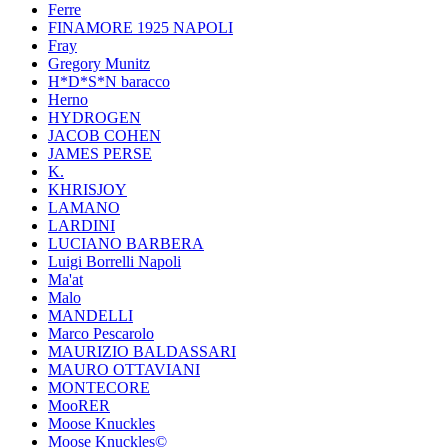
Ferre
FINAMORE 1925 NAPOLI
Fray
Gregory Munitz
H*D*S*N baracco
Herno
HYDROGEN
JACOB COHEN
JAMES PERSE
K.
KHRISJOY
LAMANO
LARDINI
LUCIANO BARBERA
Luigi Borrelli Napoli
Ma'at
Malo
MANDELLI
Marco Pescarolo
MAURIZIO BALDASSARI
MAURO OTTAVIANI
MONTECORE
MooRER
Moose Knuckles
Moose Knuckles©️