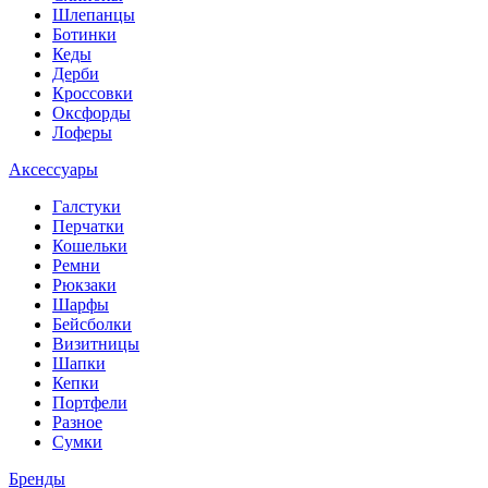
Шлепанцы
Ботинки
Кеды
Дерби
Кроссовки
Оксфорды
Лоферы
Аксессуары
Галстуки
Перчатки
Кошельки
Ремни
Рюкзаки
Шарфы
Бейсболки
Визитницы
Шапки
Кепки
Портфели
Разное
Сумки
Бренды