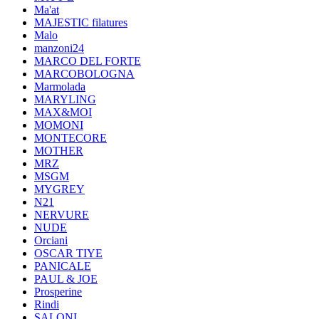
Ma'at
MAJESTIC filatures
Malo
manzoni24
MARCO DEL FORTE
MARCOBOLOGNA
Marmolada
MARYLING
MAX&MOI
MOMONI
MONTECORE
MOTHER
MRZ
MSGM
MYGREY
N21
NERVURE
NUDE
Orciani
OSCAR TIYE
PANICALE
PAUL & JOE
Prosperine
Rindi
SALONI