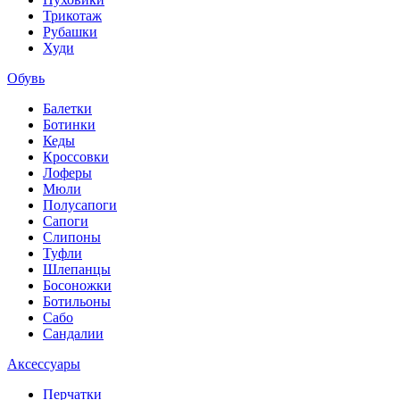
Трикотаж
Рубашки
Худи
Обувь
Балетки
Ботинки
Кеды
Кроссовки
Лоферы
Мюли
Полусапоги
Сапоги
Слипоны
Туфли
Шлепанцы
Босоножки
Ботильоны
Сабо
Сандалии
Аксессуары
Перчатки