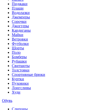
Пиджаки
Плащи
Водолазки
Джемперы
Сорочки
Джоггеры
Кардиганы
Майки
Ветровки
Футболки
Шорты
Поло
Бомберы
Рубашки
Свитшоты
Толстовки
Спортивные брюки
Куртки
Пуховики
Лонгсливы
Худи
Обувь
Слипоны