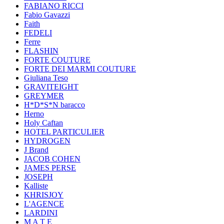
FABIANO RICCI
Fabio Gavazzi
Faith
FEDELI
Ferre
FLASHIN
FORTE COUTURE
FORTE DEI MARMI COUTURE
Giuliana Teso
GRAVITEIGHT
GREYMER
H*D*S*N baracco
Herno
Holy Caftan
HOTEL PARTICULIER
HYDROGEN
J Brand
JACOB COHEN
JAMES PERSE
JOSEPH
Kalliste
KHRISJOY
L'AGENCE
LARDINI
M A T E