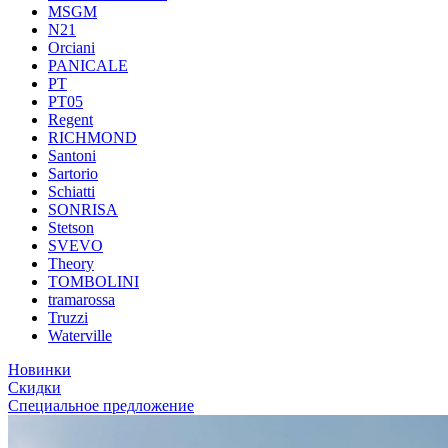
MSGM
N21
Orciani
PANICALE
PT
PT05
Regent
RICHMOND
Santoni
Sartorio
Schiatti
SONRISA
Stetson
SVEVO
Theory
TOMBOLINI
tramarossa
Truzzi
Waterville
Новинки
Скидки
Специальное предложение