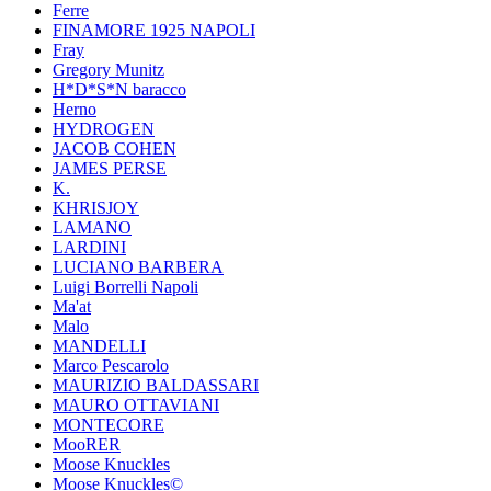
Ferre
FINAMORE 1925 NAPOLI
Fray
Gregory Munitz
H*D*S*N baracco
Herno
HYDROGEN
JACOB COHEN
JAMES PERSE
K.
KHRISJOY
LAMANO
LARDINI
LUCIANO BARBERA
Luigi Borrelli Napoli
Ma'at
Malo
MANDELLI
Marco Pescarolo
MAURIZIO BALDASSARI
MAURO OTTAVIANI
MONTECORE
MooRER
Moose Knuckles
Moose Knuckles©️