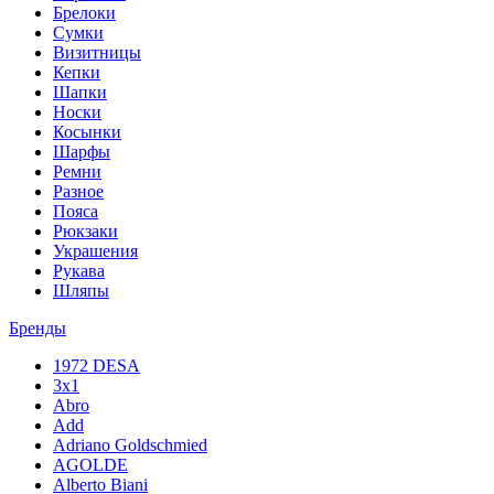
Брелоки
Сумки
Визитницы
Кепки
Шапки
Носки
Косынки
Шарфы
Ремни
Разное
Пояса
Рюкзаки
Украшения
Рукава
Шляпы
Бренды
1972 DESA
3x1
Abro
Add
Adriano Goldschmied
AGOLDE
Alberto Biani