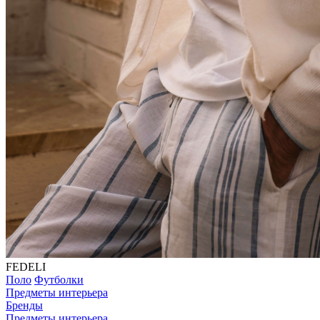
FEDELI
Поло
Футболки
Предметы интерьера
Бренды
Предметы интерьера