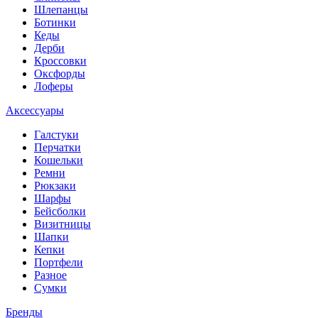
Шлепанцы
Ботинки
Кеды
Дерби
Кроссовки
Оксфорды
Лоферы
Аксессуары
Галстуки
Перчатки
Кошельки
Ремни
Рюкзаки
Шарфы
Бейсболки
Визитницы
Шапки
Кепки
Портфели
Разное
Сумки
Бренды