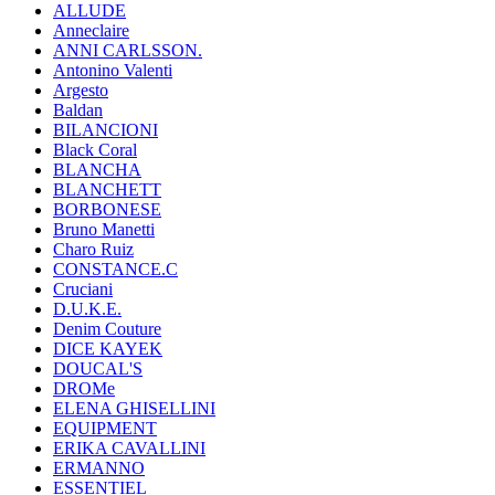
ALLUDE
Anneclaire
ANNI CARLSSON.
Antonino Valenti
Argesto
Baldan
BILANCIONI
Black Coral
BLANCHA
BLANCHETT
BORBONESE
Bruno Manetti
Charo Ruiz
CONSTANCE.C
Cruciani
D.U.K.E.
Denim Couture
DICE KAYEK
DOUCAL'S
DROMe
ELENA GHISELLINI
EQUIPMENT
ERIKA CAVALLINI
ERMANNO
ESSENTIEL