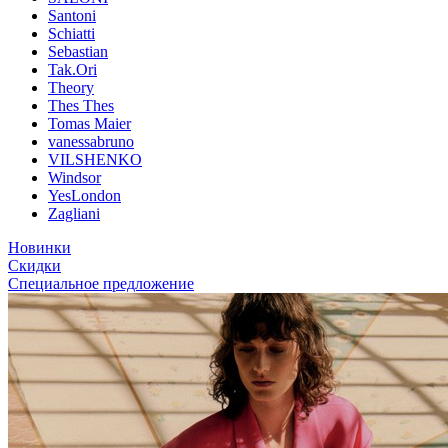
Santoni
Schiatti
Sebastian
Tak.Ori
Theory
Thes Thes
Tomas Maier
vanessabruno
VILSHENKO
Windsor
YesLondon
Zagliani
Новинки
Скидки
Специальное предложение