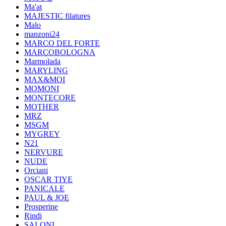
Ma'at
MAJESTIC filatures
Malo
manzoni24
MARCO DEL FORTE
MARCOBOLOGNA
Marmolada
MARYLING
MAX&MOI
MOMONI
MONTECORE
MOTHER
MRZ
MSGM
MYGREY
N21
NERVURE
NUDE
Orciani
OSCAR TIYE
PANICALE
PAUL & JOE
Prosperine
Rindi
SALONI