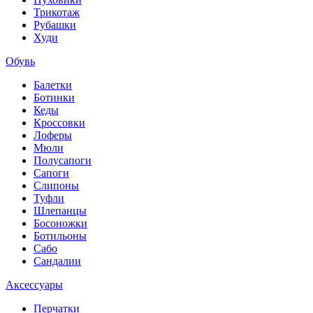
Трикотаж
Рубашки
Худи
Обувь
Балетки
Ботинки
Кеды
Кроссовки
Лоферы
Мюли
Полусапоги
Сапоги
Слипоны
Туфли
Шлепанцы
Босоножки
Ботильоны
Сабо
Сандалии
Аксессуары
Перчатки