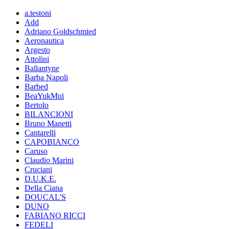
a.testoni
Add
Adriano Goldschmied
Aeronautica
Argesto
Attolini
Ballantyne
Barba Napoli
Barbed
BeaYukMui
Bertolo
BILANCIONI
Bruno Manetti
Cantarelli
CAPOBIANCO
Caruso
Claudio Marini
Cruciani
D.U.K.E.
Della Ciana
DOUCAL'S
DUNO
FABIANO RICCI
FEDELI