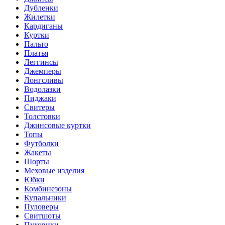
Дубленки
Жилетки
Кардиганы
Куртки
Пальто
Платья
Леггинсы
Джемперы
Лонгсливы
Водолазки
Пиджаки
Свитеры
Толстовки
Джинсовые куртки
Топы
Футболки
Жакеты
Шорты
Меховые изделия
Юбки
Комбинезоны
Купальники
Пуловеры
Свитшоты
Пуховики