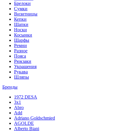
Брелоки
Сумки
Визитницы
Кепки
Шапки
Носки
Косынки
Шарфы
Ремни
Разное
Пояса
Рюкзаки
Украшения
Рукава
Шляпы
Бренды
1972 DESA
3x1
Abro
Add
Adriano Goldschmied
AGOLDE
Alberto Biani