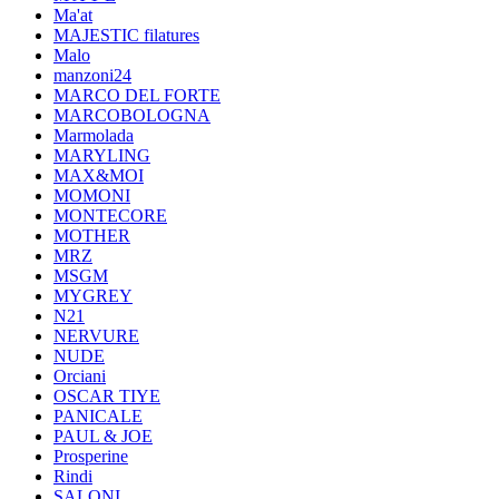
Ma'at
MAJESTIC filatures
Malo
manzoni24
MARCO DEL FORTE
MARCOBOLOGNA
Marmolada
MARYLING
MAX&MOI
MOMONI
MONTECORE
MOTHER
MRZ
MSGM
MYGREY
N21
NERVURE
NUDE
Orciani
OSCAR TIYE
PANICALE
PAUL & JOE
Prosperine
Rindi
SALONI