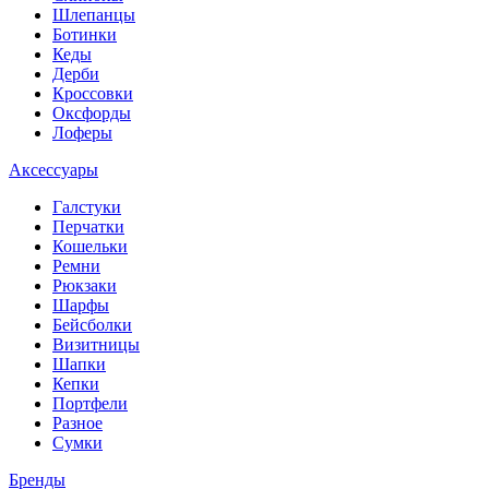
Шлепанцы
Ботинки
Кеды
Дерби
Кроссовки
Оксфорды
Лоферы
Аксессуары
Галстуки
Перчатки
Кошельки
Ремни
Рюкзаки
Шарфы
Бейсболки
Визитницы
Шапки
Кепки
Портфели
Разное
Сумки
Бренды