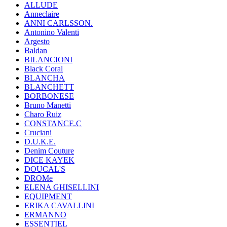
ALLUDE
Anneclaire
ANNI CARLSSON.
Antonino Valenti
Argesto
Baldan
BILANCIONI
Black Coral
BLANCHA
BLANCHETT
BORBONESE
Bruno Manetti
Charo Ruiz
CONSTANCE.C
Cruciani
D.U.K.E.
Denim Couture
DICE KAYEK
DOUCAL'S
DROMe
ELENA GHISELLINI
EQUIPMENT
ERIKA CAVALLINI
ERMANNO
ESSENTIEL