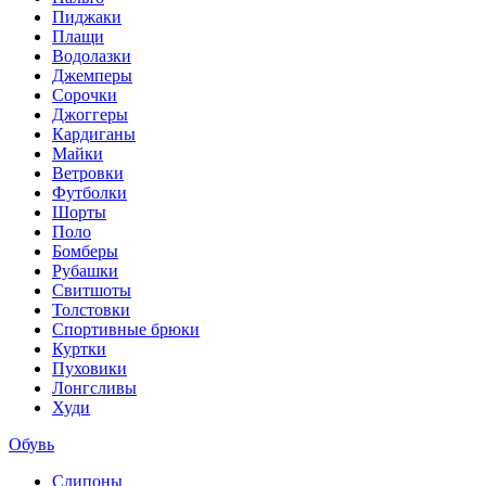
Пиджаки
Плащи
Водолазки
Джемперы
Сорочки
Джоггеры
Кардиганы
Майки
Ветровки
Футболки
Шорты
Поло
Бомберы
Рубашки
Свитшоты
Толстовки
Спортивные брюки
Куртки
Пуховики
Лонгсливы
Худи
Обувь
Слипоны