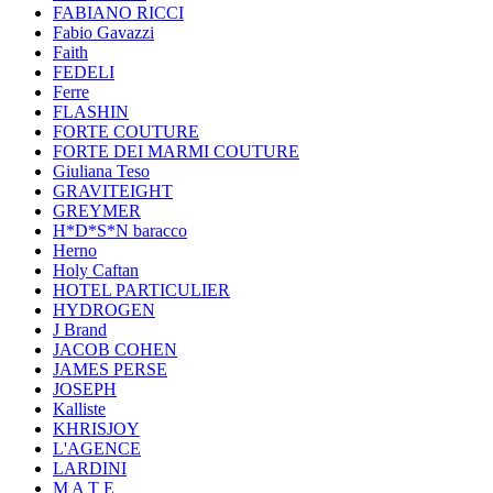
FABIANO RICCI
Fabio Gavazzi
Faith
FEDELI
Ferre
FLASHIN
FORTE COUTURE
FORTE DEI MARMI COUTURE
Giuliana Teso
GRAVITEIGHT
GREYMER
H*D*S*N baracco
Herno
Holy Caftan
HOTEL PARTICULIER
HYDROGEN
J Brand
JACOB COHEN
JAMES PERSE
JOSEPH
Kalliste
KHRISJOY
L'AGENCE
LARDINI
M A T E