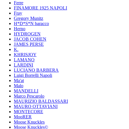
Ferre
FINAMORE 1925 NAPOLI
Fray
Gregory Munitz
H*D*S*N baracco
Herno
HYDROGEN
JACOB COHEN
JAMES PERSE
K.
KHRISJOY
LAMANO
LARDINI
LUCIANO BARBERA
Luigi Borrelli Napoli
Ma'at
Malo
MANDELLI
Marco Pescarolo
MAURIZIO BALDASSARI
MAURO OTTAVIANI
MONTECORE
MooRER
Moose Knuckles
Moose Knuckles©️