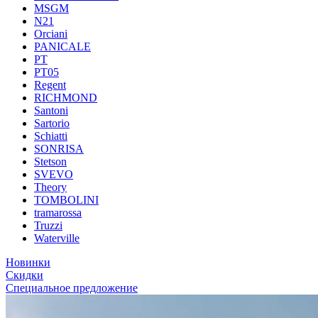
MSGM
N21
Orciani
PANICALE
PT
PT05
Regent
RICHMOND
Santoni
Sartorio
Schiatti
SONRISA
Stetson
SVEVO
Theory
TOMBOLINI
tramarossa
Truzzi
Waterville
Новинки
Скидки
Специальное предложение