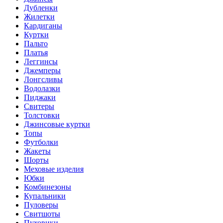
Дубленки
Жилетки
Кардиганы
Куртки
Пальто
Платья
Леггинсы
Джемперы
Лонгсливы
Водолазки
Пиджаки
Свитеры
Толстовки
Джинсовые куртки
Топы
Футболки
Жакеты
Шорты
Меховые изделия
Юбки
Комбинезоны
Купальники
Пуловеры
Свитшоты
Пуховики