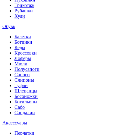
Трикотаж
Рубашки
Худи
Обувь
Балетки
Ботинки
Кеды
Кроссовки
Лоферы
Мюли
Полусапоги
Сапоги
Слипоны
Туфли
Шлепанцы
Босоножки
Ботильоны
Сабо
Сандалии
Аксессуары
Перчатки