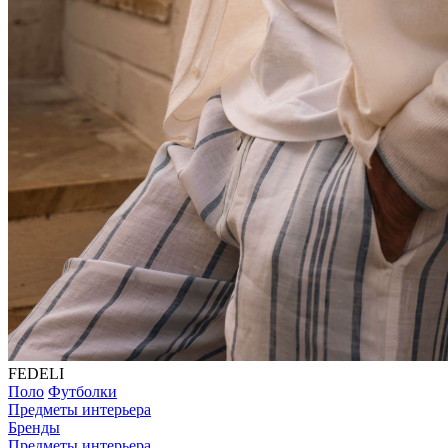
FEDELI
Поло
Футболки
Предметы интерьера
Бренды
Предметы интерьера