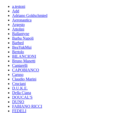
a.testoni
Add
Adriano Goldschmied
Aeronautica
Argesto
Attolini
Ballantyne
Barba Napoli
Barbed
BeaYukMui
Bertolo
BILANCIONI
Bruno Manetti
Cantarelli
CAPOBIANCO
Caruso
Claudio Marini
Cruciani
D.U.K.E.
Della Ciana
DOUCAL'S
DUNO
FABIANO RICCI
FEDELI