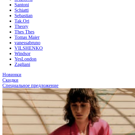
Santoni
Schiatti
Sebastian
Tak.Ori
Theory
Thes Thes
Tomas Maier
vanessabruno
VILSHENKO
Windsor
YesLondon
Zagliani
Новинки
Скидки
Специальное предложение