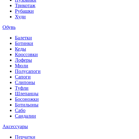
Трикотаж
Рубашки
Худи
Обувь
Балетки
Ботинки
Кеды
Кроссовки
Лоферы
Мюли
Полусапоги
Сапоги
Слипоны
Туфли
Шлепанцы
Босоножки
Ботильоны
Сабо
Сандалии
Аксессуары
Перчатки