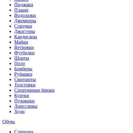
Пиджаки
Плащи
Водолазки
Джемперы
Сорочки
Джоггеры
Кардиганы
Майки
Ветровки
Футболки
Шорты
Поло
Бомберы
Рубашки
Свитшоты
Толстовки
Спортивные брюки
Куртки
Пуховики
Лонгсливы
Худи
Обувь
Слипоны