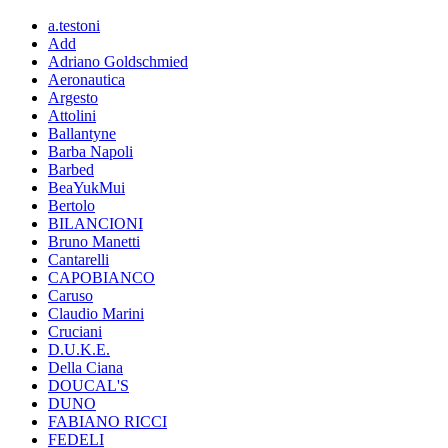
a.testoni
Add
Adriano Goldschmied
Aeronautica
Argesto
Attolini
Ballantyne
Barba Napoli
Barbed
BeaYukMui
Bertolo
BILANCIONI
Bruno Manetti
Cantarelli
CAPOBIANCO
Caruso
Claudio Marini
Cruciani
D.U.K.E.
Della Ciana
DOUCAL'S
DUNO
FABIANO RICCI
FEDELI