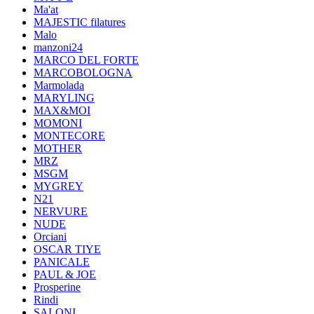
Ma'at
MAJESTIC filatures
Malo
manzoni24
MARCO DEL FORTE
MARCOBOLOGNA
Marmolada
MARYLING
MAX&MOI
MOMONI
MONTECORE
MOTHER
MRZ
MSGM
MYGREY
N21
NERVURE
NUDE
Orciani
OSCAR TIYE
PANICALE
PAUL & JOE
Prosperine
Rindi
SALONI