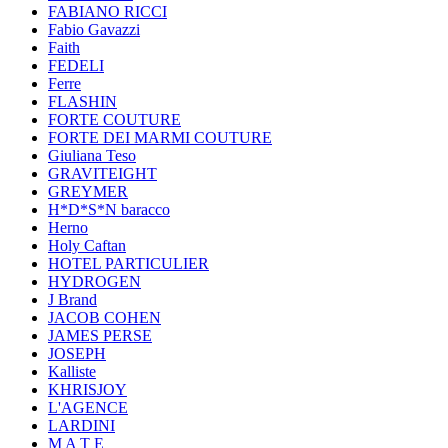
FABIANO RICCI
Fabio Gavazzi
Faith
FEDELI
Ferre
FLASHIN
FORTE COUTURE
FORTE DEI MARMI COUTURE
Giuliana Teso
GRAVITEIGHT
GREYMER
H*D*S*N baracco
Herno
Holy Caftan
HOTEL PARTICULIER
HYDROGEN
J Brand
JACOB COHEN
JAMES PERSE
JOSEPH
Kalliste
KHRISJOY
L'AGENCE
LARDINI
M A T E