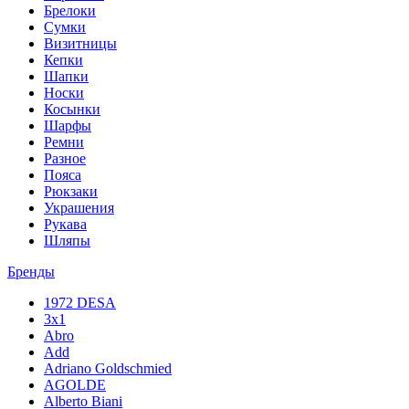
Брелоки
Сумки
Визитницы
Кепки
Шапки
Носки
Косынки
Шарфы
Ремни
Разное
Пояса
Рюкзаки
Украшения
Рукава
Шляпы
Бренды
1972 DESA
3x1
Abro
Add
Adriano Goldschmied
AGOLDE
Alberto Biani