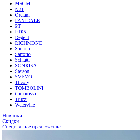
MSGM
N21
Orciani
PANICALE
PT
PT05
Regent
RICHMOND
Santoni
Sartorio
Schiatti
SONRISA
Stetson
SVEVO
Theory
TOMBOLINI
tramarossa
Truzzi
Waterville
Новинки
Скидки
Специальное предложение