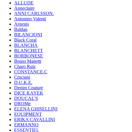
ALLUDE
Anneclaire
ANNI CARLSSON.
Antonino Valenti
Argesto
Baldan
BILANCIONI
Black Coral
BLANCHA
BLANCHETT
BORBONESE
Bruno Manetti
Charo Ruiz
CONSTANCE.C
Cruciani
D.U.K.E.
Denim Couture
DICE KAYEK
DOUCAL'S
DROMe
ELENA GHISELLINI
EQUIPMENT
ERIKA CAVALLINI
ERMANNO
ESSENTIEL