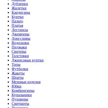
Дубленки
Жилетки
Кардиганы
Куртки
Пальто
Платья
Леггинсы
Джемперы
Лонгсливы
Водолазки
Пиджаки
Свитеры
Толстовки
Джинсовые куртки
Топы
Футболки
Жакеты
Шорты
Меховые изделия
Юбки
Комбинезоны
Купальники
Пуловеры
Свитшоты
Пуховики