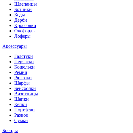
Шлепанцы
Ботинки
Кеды
Дерби
Кроссовки
Оксфорды
Лоферы
Аксессуары
Галстуки
Перчатки
Кошельки
Ремни
Рюкзаки
Шарфы
Бейсболки
Визитницы
Шапки
Кепки
Портфели
Разное
Сумки
Бренды