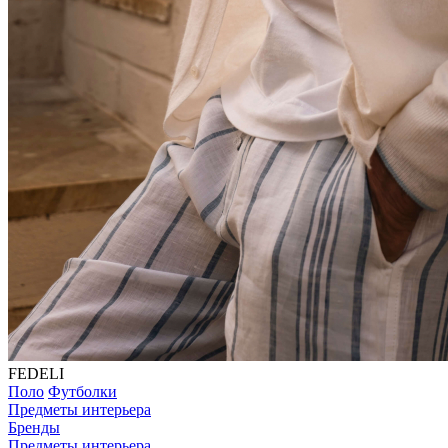
FEDELI
Поло
Футболки
Предметы интерьера
Бренды
Предметы интерьера