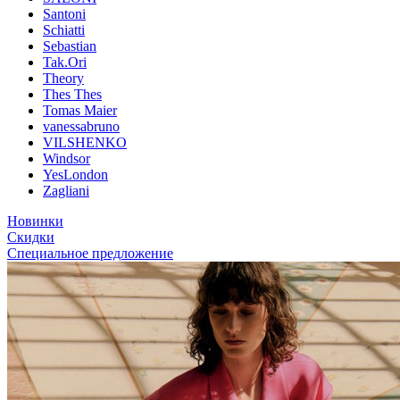
Santoni
Schiatti
Sebastian
Tak.Ori
Theory
Thes Thes
Tomas Maier
vanessabruno
VILSHENKO
Windsor
YesLondon
Zagliani
Новинки
Скидки
Специальное предложение