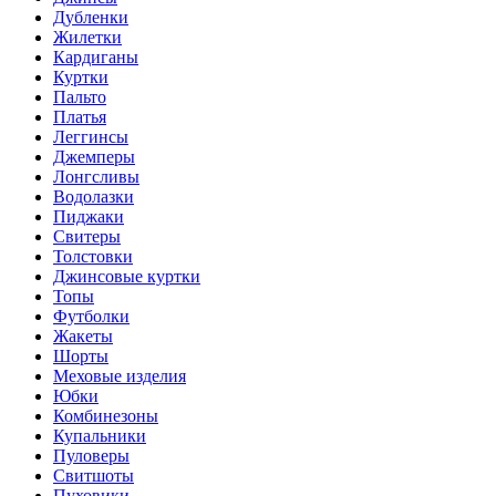
Дубленки
Жилетки
Кардиганы
Куртки
Пальто
Платья
Леггинсы
Джемперы
Лонгсливы
Водолазки
Пиджаки
Свитеры
Толстовки
Джинсовые куртки
Топы
Футболки
Жакеты
Шорты
Меховые изделия
Юбки
Комбинезоны
Купальники
Пуловеры
Свитшоты
Пуховики