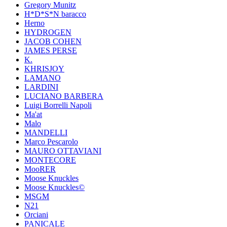
Gregory Munitz
H*D*S*N baracco
Herno
HYDROGEN
JACOB COHEN
JAMES PERSE
K.
KHRISJOY
LAMANO
LARDINI
LUCIANO BARBERA
Luigi Borrelli Napoli
Ma'at
Malo
MANDELLI
Marco Pescarolo
MAURO OTTAVIANI
MONTECORE
MooRER
Moose Knuckles
Moose Knuckles©️
MSGM
N21
Orciani
PANICALE