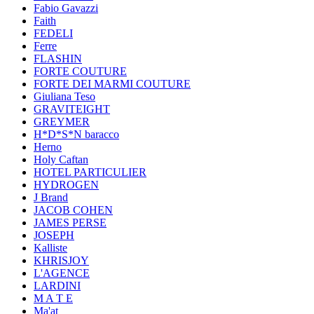
Fabio Gavazzi
Faith
FEDELI
Ferre
FLASHIN
FORTE COUTURE
FORTE DEI MARMI COUTURE
Giuliana Teso
GRAVITEIGHT
GREYMER
H*D*S*N baracco
Herno
Holy Caftan
HOTEL PARTICULIER
HYDROGEN
J Brand
JACOB COHEN
JAMES PERSE
JOSEPH
Kalliste
KHRISJOY
L'AGENCE
LARDINI
M A T E
Ma'at