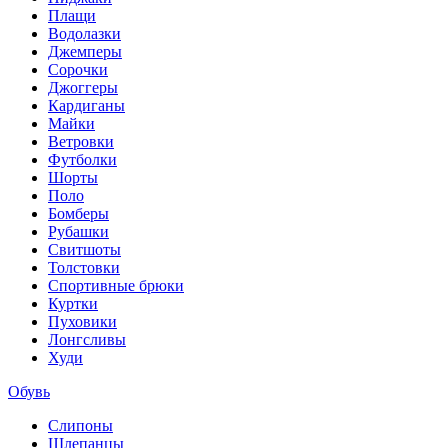
Плащи
Водолазки
Джемперы
Сорочки
Джоггеры
Кардиганы
Майки
Ветровки
Футболки
Шорты
Поло
Бомберы
Рубашки
Свитшоты
Толстовки
Спортивные брюки
Куртки
Пуховики
Лонгсливы
Худи
Обувь
Слипоны
Шлепанцы