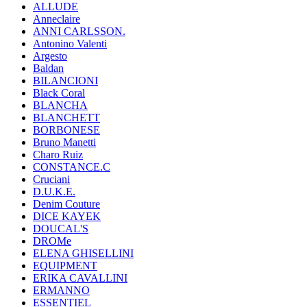
ALLUDE
Anneclaire
ANNI CARLSSON.
Antonino Valenti
Argesto
Baldan
BILANCIONI
Black Coral
BLANCHA
BLANCHETT
BORBONESE
Bruno Manetti
Charo Ruiz
CONSTANCE.C
Cruciani
D.U.K.E.
Denim Couture
DICE KAYEK
DOUCAL'S
DROMe
ELENA GHISELLINI
EQUIPMENT
ERIKA CAVALLINI
ERMANNO
ESSENTIEL