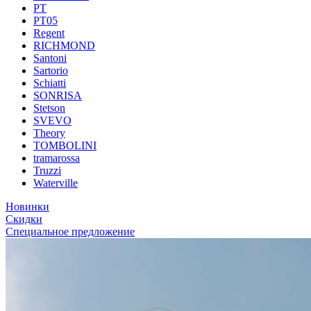
PT
PT05
Regent
RICHMOND
Santoni
Sartorio
Schiatti
SONRISA
Stetson
SVEVO
Theory
TOMBOLINI
tramarossa
Truzzi
Waterville
Новинки
Скидки
Специальное предложение