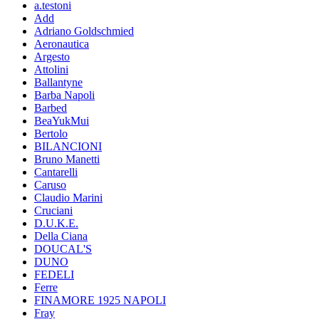
a.testoni
Add
Adriano Goldschmied
Aeronautica
Argesto
Attolini
Ballantyne
Barba Napoli
Barbed
BeaYukMui
Bertolo
BILANCIONI
Bruno Manetti
Cantarelli
Caruso
Claudio Marini
Cruciani
D.U.K.E.
Della Ciana
DOUCAL'S
DUNO
FEDELI
Ferre
FINAMORE 1925 NAPOLI
Fray