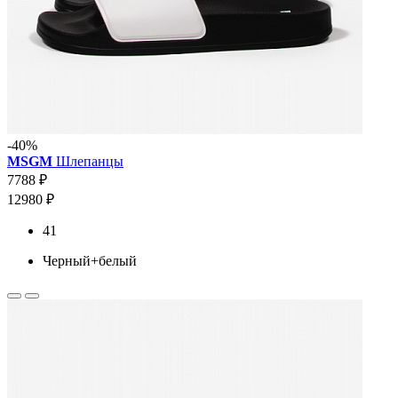
-40%
MSGM
Шлепанцы
7788 ₽
12980 ₽
41
Черный+белый