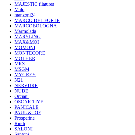
MAJESTIC filatures
Malo
manzoni24
MARCO DEL FORTE
MARCOBOLOGNA
Marmolada
MARYLING
MAX&MOI
MOMONI
MONTECORE
MOTHER
MRZ
MSGM
MYGREY
N21
NERVURE
NUDE
Orciani
OSCAR TIYE
PANICALE
PAUL & JOE
Prosperine
Rindi
SALONI
Santoni