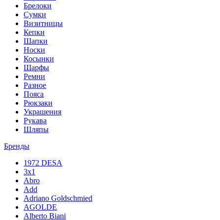
Брелоки
Сумки
Визитницы
Кепки
Шапки
Носки
Косынки
Шарфы
Ремни
Разное
Пояса
Рюкзаки
Украшения
Рукава
Шляпы
Бренды
1972 DESA
3x1
Abro
Add
Adriano Goldschmied
AGOLDE
Alberto Biani