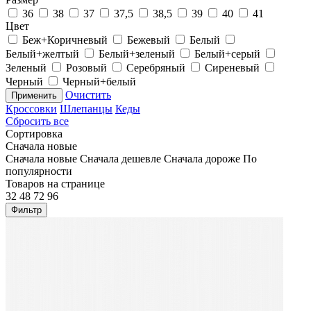
36
38
37
37,5
38,5
39
40
41
Цвет
Беж+Коричневый
Бежевый
Белый
Белый+желтый
Белый+зеленый
Белый+серый
Зеленый
Розовый
Серебряный
Сиреневый
Черный
Черный+белый
Очистить
Применить
Кроссовки
Шлепанцы
Кеды
Сбросить все
Сортировка
Сначала новые
Сначала новые
Сначала дешевле
Сначала дороже
По
популярности
Товаров на странице
32
48
72
96
Фильтр