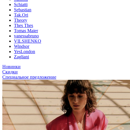
Schiatti
Sebastian
Tak.Ori
Theory
Thes Thes
Tomas Maier
vanessabruno
VILSHENKO
Windsor
YesLondon
Zagliani
Новинки
Скидки
Специальное предложение